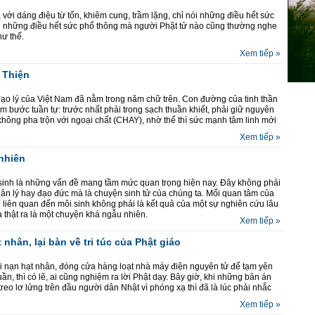
ới dáng điệu từ tốn, khiêm cung, trầm lặng, chỉ nói những điều hết sức
n những điều hết sức phổ thông mà người Phật tử nào cũng thường nghe
ư thế.
Xem tiếp »
 Thiện
lý đạo lý của Việt Nam đã nằm trong năm chữ trên. Con đường của tinh thần
ăm bước tuần tự: trước nhất phải trong sạch thuần khiết, phải giữ nguyên
 không pha trộn với ngoại chất (CHAY), nhờ thế thì sức mạnh tâm linh mới
Xem tiếp »
 nhiên
 sinh là những vấn đề mang tầm mức quan trọng hiện nay. Ðây không phải
luân lý hay đạo đức mà là chuyện sinh tử của chúng ta. Mối quan tâm của
ề liên quan đến môi sinh không phải là kết quả của một sự nghiên cứu lâu
à thật ra là một chuyện khá ngẫu nhiên.
Xem tiếp »
nhân, lại bàn về tri túc của Phật giáo
ai nạn hạt nhân, đóng cửa hàng loạt nhà máy điện nguyên tử để tạm yên
tuần, thì có lẽ, ai cũng nghiệm ra lời Phật dạy. Bây giờ, khi những bản án
treo lơ lửng trên đầu người dân Nhật vì phóng xạ thì đã là lúc phải nhắc
Xem tiếp »