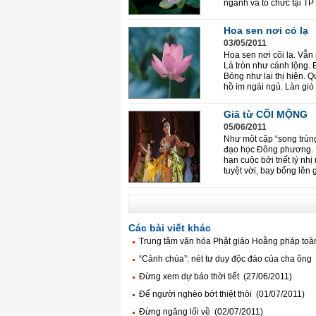
ngành và tổ chức tại TP
Hoa sen nơi cỏ lạ
03/05/2011
Hoa sen nơi cõi lạ. Vẫ
Lá tròn như cánh lộng. 
Bóng như lai thị hiện. 
hồ im ngái ngủ. Làn gió
Giã từ CÕI MỘNG
05/06/2011
Như một cặp “song trùng
đạo học Đông phương. Bầ
hạn cuộc bởi triết lý n
tuyệt vời, bay bổng lên 
Các bài viết khác
Trung tâm văn hóa Phật giáo Hoằng pháp toà
“Cảnh chùa”: nét tư duy độc đáo của cha ông
Đừng xem dự báo thời tiết (27/06/2011)
Để người nghèo bớt thiệt thòi (01/07/2011)
Đừng ngăng lối về (02/07/2011)