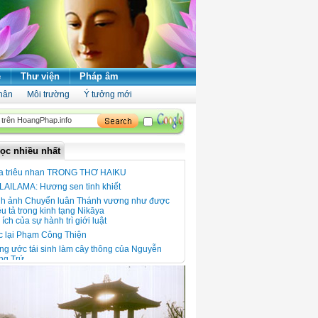
ẻ
Thư viện
Pháp âm
hân
Môi trường
Ý tưởng mới
ọc nhiều nhất
a triêu nhan TRONG THƠ HAIKU
LAILAMA: Hương sen tinh khiết
nh ảnh Chuyển luân Thánh vương như được
u tả trong kinh tạng Nikāya
 ích của sự hành trì giới luật
c lại Phạm Công Thiện
g ước tái sinh làm cây thông của Nguyễn
ng Trứ
 xuân đọc thơ thiền
 ngói Thanh Toàn - Nét đẹp kiến trúc giữa
ng quê Thanh Thủy