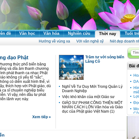
ên đề
Văn học
Văn hóa
Nghiên cứu
Tuổi tr
Thời nay
Hướng về vùng xa
Với văn nghệ sỹ
Nét đẹp doanh n
ng đạo Phật
Trầm tư với sóng biển
Lăng Cô
Phương thức phổ biến băng
Bài đ
iếng và dĩa âm thanh chương
rình phát thanh ca nhạc Phật
Ho
iáo không có yếu tố “sắc”,
hông có diễn xuất hình thể, vì
DA
ậy, thích hợp với Phật giáo, dù
Nghĩ Về Tư Duy Mới Trong Quản Lý
Hì
à ca sĩ chuyên nghiệp biểu
Doanh Nghiệp
miê
iễn. Vì vậy, nên đầu tư phát
Lợi
Việc khó khăn của một Giáo sư
riển lãnh vực này.
GIÁO SƯ PHẠM CÔNG THIỆN MỘT
Đọ
NHÂN CÁCH LỚN Văn hóa và Giáo
Mon
dục của Phật giáo Việt Nam (1)
Cô
Xem tiếp »
Đầu
Cầu
vù
ễn