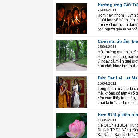
Hưởng ứng Giờ Trá
26/03/2011
Hôm nay, nhóm Huynh tr
thuật bảo vệ hành tinh 
nhìn về thực trạng đang 
con người gây ra và “có 
Cơm no, áo ấm, khô
05/04/2011
Môi trường quanh ta cũn
sống ở miền quê, bạn có
vì ngay cả miền quê giờ
hóa chất khác bừa bãi kh
Đức Đạt Lai Lạt Ma
15/04/2011
Lòng nhân ái và từ bi củ
mè, không có tâm ý cố tạ
đều cảm thấy tự nhiên, 
phải là tự “tạo dựng côn
Hơn 97% ý kiến bì
01/05/2011
(TNO) Chiều 30.4, Trun
Du lịch TP Đà Nẵng công
Đà Nẵng. Ban tổ chức đã