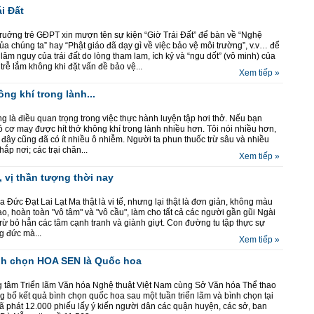
i Đất
uởng trẻ GĐPT xin mượn tên sự kiện “Giờ Trái Đất” để bàn về “Nghệ
của chúng ta” hay “Phật giáo đã dạy gì về việc bảo vệ môi trường”, v.v… để
lâm nguy của trái đất do lòng tham lam, ích kỷ và “ngu dốt” (vô minh) của
trễ lắm không khi đặt vấn đề bảo vệ...
Xem tiếp »
ng khí trong lành...
g là điều quan trọng trong việc thực hành luyện tập hơi thở. Nếu bạn
 cơ may được hít thở không khí trong lành nhiều hơn. Tôi nói nhiều hơn,
 đây cũng đã có ít nhiều ô nhiễm. Người ta phun thuốc trừ sâu và nhiều
ắp nơi; các trại chăn...
Xem tiếp »
, vị thần tượng thời nay
a Đức Đạt Lai Lạt Ma thật là vi tế, nhưng lại thật là đơn giản, không màu
o, hoàn toàn "vô tâm" và "vô cầu", làm cho tất cả các người gần gũi Ngài
trừ bỏ hẳn các tâm cạnh tranh và giành giựt. Con đường tu tập thực sự
g đức mà...
Xem tiếp »
nh chọn HOA SEN là Quốc hoa
g tâm Triển lãm Văn hóa Nghệ thuật Việt Nam cùng Sở Văn hóa Thể thao
 bố kết quả bình chọn quốc hoa sau một tuần triển lãm và bình chọn tại
 phát 12.000 phiếu lấy ý kiến người dân các quận huyện, các sở, ban