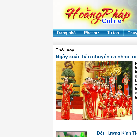
Trang nhà
Phật sự
Tu tập
Chuy
Thời nay
Ngày xuân bàn chuyện ca nhạc tro
t
t
g
k
v
l
d
t
Đốt Hương Kính Ti