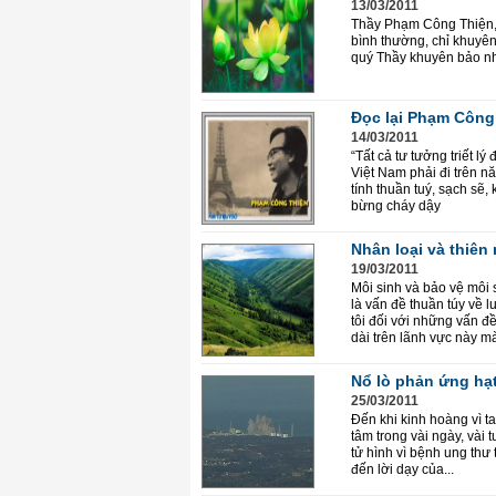
13/03/2011
Thầy Phạm Công Thiện, v
bình thường, chỉ khuyê
quý Thầy khuyên bảo nh
Đọc lại Phạm Công
14/03/2011
“Tất cả tư tưởng triết 
Việt Nam phải đi trên n
tính thuần tuý, sạch sẽ,
bừng cháy dậy
Nhân loại và thiên
19/03/2011
Môi sinh và bảo vệ môi
là vấn đề thuần túy về 
tôi đối với những vấn đ
dài trên lãnh vực này m
Nổ lò phản ứng hạt 
25/03/2011
Đến khi kinh hoàng vì t
tâm trong vài ngày, vài 
tử hình vì bệnh ung thư 
đến lời dạy của...