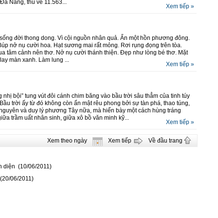
 Đà Nẵng, thu về 11.563...
Xem tiếp »
n sống đời thong dong. Vì cội nguồn nhân quả. Ẩn một hồn phương đông.
Búp nở nụ cười hoa. Hạt sương mai rất mỏng. Rơi rụng đọng trên tòa.
Qua tâm cảnh nên thơ. Nở nụ cười thánh thiện. Đẹp như lòng bé thơ. Mặt
 lay màn xanh. Làm lung ...
Xem tiếp »
 nhị bội” tung vút đôi cánh chim băng vào bầu trời sâu thẳm của tinh túy
u trời ấy từ đó không còn ẩn mật rêu phong bởi sự tàn phá, thao túng,
hị nguyên và duy lý phương Tây nữa, mà hiển bày một cách hùng tráng
giữa trầm uất nhân sinh, giữa xô bồ văn minh kỹ...
Xem tiếp »
Xem theo ngày
Xem tiếp
Về đầu trang
n diện (10/06/2011)
 (20/06/2011)