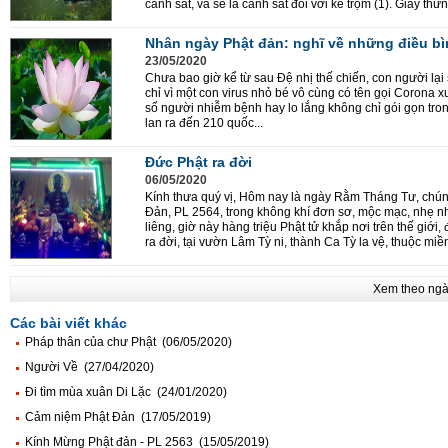
cảnh sát, và sẽ là cảnh sát đối với kẻ trộm (1). Giây thừn
Nhân ngày Phật đản: nghĩ về những điều b
23/05/2020
Chưa bao giờ kể từ sau Đệ nhị thế chiến, con người lại 
chỉ vì một con virus nhỏ bé vô cùng có tên gọi Corona 
số người nhiễm bệnh hay lo lắng không chỉ gói gọn tr
lan ra đến 210 quốc...
Đức Phật ra đời
06/05/2020
Kính thưa quý vị, Hôm nay là ngày Rằm Tháng Tư, chúng
Đản, PL 2564, trong không khí đơn sơ, mộc mạc, nhẹ n
liêng, giờ này hàng triệu Phật tử khắp nơi trên thế gi
ra đời, tại vườn Lâm Tỳ ni, thành Ca Tỳ la vệ, thuộc miề
Xem theo ng
Các bài viết khác
Pháp thân của chư Phật (06/05/2020)
Người Về (27/04/2020)
Đi tìm mùa xuân Di Lặc (24/01/2020)
Cảm niệm Phật Đản (17/05/2019)
Kính Mừng Phật đản - PL 2563 (15/05/2019)