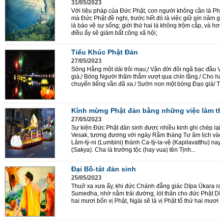
31/05/2023
Với liệu pháp của Đức Phật, con người không cần là Phậ
mà Đức Phật đề nghị, trước hết đó là việc giữ gìn năm gi
là bảo vệ sự sống; giới thứ hai là không trộm cắp, và hơ
điều ấy sẽ giảm bất công xã hội;
Tiểu Khúc Phật Đản
27/05/2023
Sông Hằng một dải trôi mau;/ Vận đời đôi ngã bạc đầu 
già,/ Bóng Người thăm thẳm vượt qua chín tầng./ Cho h
chuyển tiếng vần đã xa./ Sườn non một bóng Đạo già/ T
Kính mừng Phật đản bằng những việc làm th
27/05/2023
Sự kiện Đức Phật đản sinh được nhiều kinh ghi chép lạ
Vesak, tương đương với ngày Rằm tháng Tư âm lịch vào 
Lâm-tỳ-ni (Lumbini) thành Ca-tỳ-la-vệ (Kapilavatthu) n
(Sakya). Cha là trưởng tộc (hay vua) tên Tịnh...
Đại Bồ-tát đản sinh
25/05/2023
Thuở xa xưa ấy, khi đức Chánh đẳng giác Dīpa Ūkara ra 
Sumedha, nhờ nằm trải đường, lót thân cho đức Phật Dī
hai mươi bốn vị Phật, Ngài sẽ là vị Phật tổ thứ hai mươ