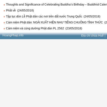
Thoughts and Significance of Celebrating Buddha’s Birthday – Buddhist Cal
Phât về (24/05/2018)
Tập tục đón Lễ Phật đản các nơi trên đất nước Trung Quốc (24/05/2018)
Cảm niệm Phật đản: NGÀI XUẤT HIỆN NHƯ TIẾNG CHUÔNG TỈNH THỨC (23
Cảm niệm và cúng dường Phật đản PL 2562 (23/05/2018)
HoangPhap.info
Địa chỉ chùa Huế
|