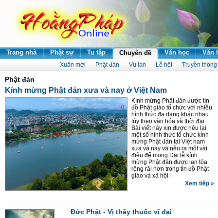
Trang nhà
Phật sự
Tu tập
Văn học
Văn 
Chuyên đề
Xuân mới
Phật đản
Vu lan
Lễ hội
Truyền thông
Phật đản
Kính mừng Phật đản xưa và nay ở Việt Nam
Kính mừng Phật đản được tín
đồ Phật giáo tổ chức với nhiều
hình thức đa dạng khác nhau
tùy theo văn hóa và thời đại.
Bài viết này xin được nêu lại
một số hình thức tổ chức kính
mừng Phật đản tại Việt nam
xưa và nay và nêu ra một vài
điều để mong Đại lễ kính
mừng Phật đản được lan tỏa
rộng rải hơn trong tín đồ Phật
giáo và xã hội.
Xem tiếp »
Đức Phật - Vị thầy thuốc vĩ đại