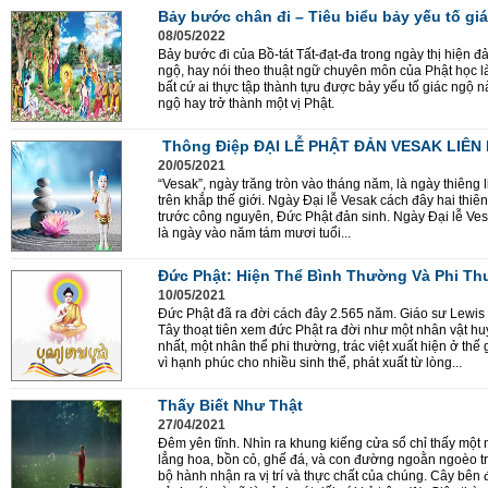
Bảy bước chân đi – Tiêu biểu bảy yếu tố gi
08/05/2022
Bảy bước đi của Bồ-tát Tất-đạt-đa trong ngày thị hiện đả
ngộ, hay nói theo thuật ngữ chuyên môn của Phật học l
bất cứ ai thực tập thành tựu được bảy yếu tố giác ngộ nà
ngộ hay trở thành một vị Phật.
Thông Điệp ĐẠI LỄ PHẬT ĐẢN VESAK LIÊN
20/05/2021
“Vesak”, ngày trăng tròn vào tháng năm, là ngày thiêng l
trên khắp thế giới. Ngày Đại lễ Vesak cách đây hai thi
trước công nguyên, Đức Phật đản sinh. Ngày Đại lễ Ves
là ngày vào năm tám mươi tuổi...
Đức Phật: Hiện Thể Bình Thường Và Phi T
10/05/2021
Đức Phật đã ra đời cách đây 2.565 năm. Giáo sư Lewis
Tây thoạt tiên xem đức Phật ra đời như một nhân vật hu
nhất, một nhân thể phi thường, trác việt xuất hiện ở thế 
vì hạnh phúc cho nhiều sinh thể, phát xuất từ lòng...
Thấy Biết Như Thật
27/04/2021
Đêm yên tĩnh. Nhìn ra khung kiếng cửa sổ chỉ thấy một
lẳng hoa, bồn cỏ, ghế đá, và con đường ngoằn ngoèo tr
bộ hành nhận ra vị trí và thực chất của chúng. Cây bên 