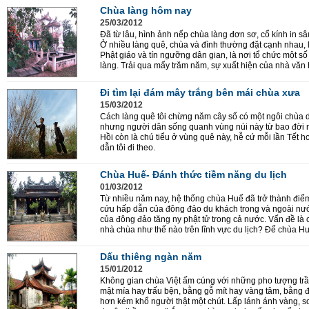
Chùa làng hôm nay
25/03/2012
Đã từ lâu, hình ảnh nếp chùa làng đơn sơ, cổ kính in sâ
Ở nhiều làng quê, chùa và đình thường đặt cạnh nhau, l
Phật giáo và tín ngưỡng dân gian, là nơi tổ chức một s
làng. Trải qua mấy trăm năm, sự xuất hiện của nhà văn h
Đi tìm lại đám mây trắng bên mái chùa xưa
15/03/2012
Cách làng quê tôi chừng năm cây số có một ngôi chùa d
nhưng người dân sống quanh vùng núi này từ bao đời n
Hồi còn là chú tiểu ở vùng quê này, hễ cứ mỗi lần Tết ho
dẫn tôi đi theo.
Chùa Huế- Đánh thức tiềm năng du lịch
01/03/2012
Từ nhiều năm nay, hệ thống chùa Huế đã trở thành đi
cứu hấp dẫn của đông đảo du khách trong và ngoài nướ
của đông đảo tăng ny phật tử trong cả nước. Vấn đề là
nhà chùa như thế nào trên lĩnh vực du lịch? Để chùa Hu
Dấu thiêng ngàn năm
15/01/2012
Không gian chùa Việt ấm cúng với những pho tượng trầ
mật mía hay trấu bện, bằng gỗ mít hay vàng tâm, bằng đ
hơn kém khổ người thật một chút. Lấp lánh ánh vàng, 