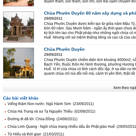
duyên thầm, son thắm, son nhì, son trai uyển chuyển tro
Chùa Phước Duyên 60 năm xây dựng và phát
29/09/2011
Chùa Phước Duyên được kiến tạo từ giữa năm Mậu Tý, 
tròn 60 năm. Sáu Mươi Năm - ngần ấy thời gian chưa
kỳ tích lớn lao cho Phật pháp như những ngôi chùa có n
Huế. Nhưng với sứ mệnh thiêng liêng và cao cả của các.
Chùa Phước Duyên
29/09/2011
Chùa Phước Duyên chiếm diện tích khoảng 4000m2, nằm
Bạch Yến, thuộc thôn An Ninh thượng, phường Hương L
Huế. Vị trí của chùa có tính cách độc lập, ở xa dân c
quanh chùa chỉ núi đồi mồ mả, cảnh trí yên tĩnh, thật rất
Xem theo ng
Các bài viết khác
Viếng thăm Non nước- Ngũ Hành Sơn (23/09/2011)
Chùa Hà Trung và sư Tạ Nguyên Thiều (02/08/2011)
Ðường đi đã tới: Chùa Ðồng (24/06/2011)
Chùa Linh Quang - Ngôi chùa mang nhiều dấu ấn Phật giáo Huế (29/05/2011
Từ Hiếu và thời gian (21/03/2011)