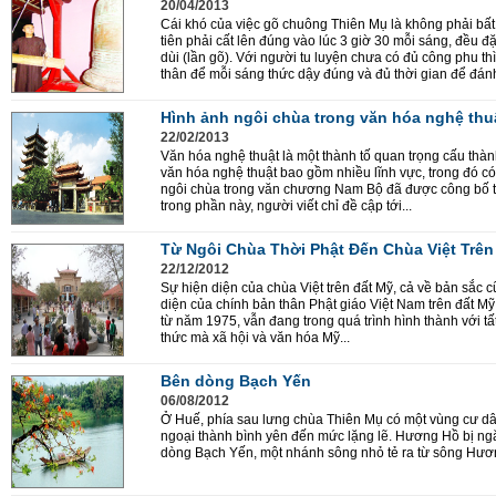
20/04/2013
Cái khó của việc gõ chuông Thiên Mụ là không phải bất
tiên phải cất lên đúng vào lúc 3 giờ 30 mỗi sáng, đều đ
dùi (lần gõ). Với người tu luyện chưa có đủ công phu 
thân để mỗi sáng thức dậy đúng và đủ thời gian để đánh
Hình ảnh ngôi chùa trong văn hóa nghệ th
22/02/2013
Văn hóa nghệ thuật là một thành tố quan trọng cấu thà
văn hóa nghệ thuật bao gồm nhiều lĩnh vực, trong đó c
ngôi chùa trong văn chương Nam Bộ đã được công bố tro
trong phần này, người viết chỉ đề cập tới...
Từ Ngôi Chùa Thời Phật Đến Chùa Việt Trên
22/12/2012
Sự hiện diện của chùa Việt trên đất Mỹ, cả về bản sắc 
diện của chính bản thân Phật giáo Việt Nam trên đất Mỹ
từ năm 1975, vẫn đang trong quá trình hình thành với tấ
thức mà xã hội và văn hóa Mỹ...
Bên dòng Bạch Yến
06/08/2012
Ở Huế, phía sau lưng chùa Thiên Mụ có một vùng cư d
ngoại thành bình yên đến mức lặng lẽ. Hương Hồ bị ng
dòng Bạch Yến, một nhánh sông nhỏ tẻ ra từ sông Hươ