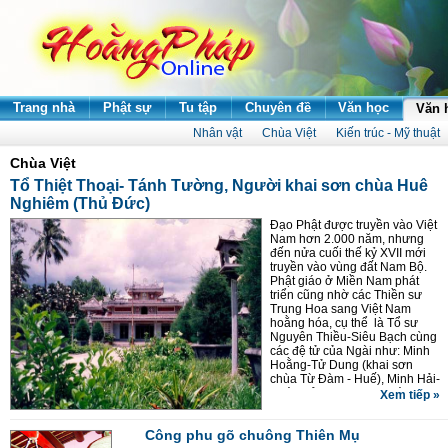
Trang nhà
Phật sự
Tu tập
Chuyên đề
Văn học
Văn 
Nhân vật
Chùa Việt
Kiến trúc - Mỹ thuật
Chùa Việt
Tổ Thiệt Thoại- Tánh Tường, Người khai sơn chùa Huê
Nghiêm (Thủ Đức)
Đạo Phật được truyền vào Việt
Nam hơn 2.000 năm, nhưng
đến nửa cuối thế kỷ XVII mới
truyền vào vùng đất Nam Bộ.
Phật giáo ở Miền Nam phát
triển cũng nhờ các Thiền sư
Trung Hoa sang Việt Nam
hoằng hóa, cụ thể là Tổ sư
Nguyên Thiều-Siêu Bạch cùng
các đệ tử của Ngài như: Minh
Hoằng-Tử Dung (khai sơn
chùa Từ Đàm - Huế), Minh Hải-
Pháp Bảo ( khai sơn chùa
Xem tiếp »
Chúc Thánh - Quảng Nam),
Minh Hành-Tại Toại (ở Nhạn
Công phu gõ chuông Thiên Mụ
Tháp Sơn - Bắc Kỳ),