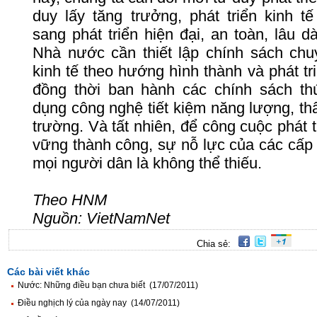
duy
lấy
tăng
trưởng
,
phát
triển
kinh
tế
sang
phát
triển
hiện
đại
, an
toàn
,
lâu
dà
Nhà
nước
cần
thiết
lập
chính
sách
chu
kinh
tế
theo
hướng
hình
thành
và
phát
tr
đồng
thời
ban
hành
các
chính
sách
th
dụng
công
nghệ
tiết
kiệm
năng
lượng
,
th
trường
.
Và
tất
nhiên
,
để
công
cuộc
phát
vững
thành
công
,
sự
nỗ
lực
của
các
cấp
mọi
người
dân
là
không
thể
thiếu
.
Theo HNM
Nguồn
:
VietNamNet
Chia sẻ:
Các bài viết khác
Nước: Những điều bạn chưa biết (17/07/2011)
Điều nghịch lý của ngày nay (14/07/2011)