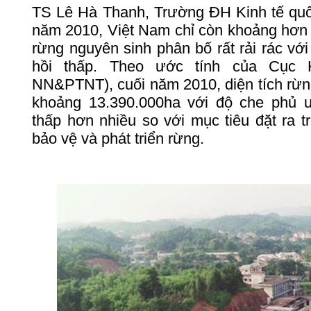
TS
Lê
Hà
Thanh
,
Trường
ĐH
Kinh
tế
qu
năm
2010,
Việt
Nam
chỉ
còn
khoảng
hơn
rừng
nguyên
sinh
phân
bố
rất
rải
rác
với
hồi
thấp
.
Theo
ước
tính
của
Cục
NN&PTNT),
cuối
năm
2010,
diện
tích
rừn
khoảng
13.390.000ha
với
độ
che
phủ
thấp
hơn
nhiều
so
với
mục
tiêu
đặt
ra
t
bảo
vệ
và
phát
triển
rừng
.