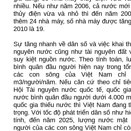
nhiều
.
Nếu
như
năm
2006,
cả
nước
mới
thủy
điện
vừa
và
nhỏ
thì
đến
năm
200
thêm
24
nhà
máy
,
số
nhà
máy
được
tăn
2010
là
19.
Sự
tăng
nhanh
về
dân
số
và
việc
khai
t
nguyên
nước
cũng
như
tài
nguyên
đất
suy
kiệt
nguồn
nước
.
Theo
tính
toán
,
l
bình
quân
đầu
người
hiện
nay
trong
tổ
các
con
sông
của
Việt
Nam
chỉ
m3/người/năm.
Nếu
căn
cứ
theo
chỉ
tiê
Hội
Tài
nguyên
nước
quốc
tế
,
quốc
gi
nước
bình
quân
đầu
người
dưới
4.000 m
quốc
gia
thiếu
nước
thì
Việt
Nam
đang
trọng
.
Với
tốc
độ
phát
triển
dân
số
như
h
tính
,
đến
năm
2025,
lượng
nước
mặt
người
của
các
con
sông
Việt
Nam
chỉ
cò