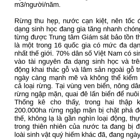
m3/người/năm.
Rừng
thu
hẹp
,
nước
cạn
kiệt
,
nên
tốc
dạng
sinh
học
đang
gia
tăng
nhanh
chón
từng
được
Trung
tâm
Giám
sát
bảo
tồn
t
là
một
trong
16
quốc
gia
có
mức
đa
dạ
nhất
thế
giới
. 70%
dân
số
Việt
Nam
có
si
vào
tài
nguyên
đa
dạng
sinh
học
và
tr
động
khai
thác
gỗ
và
lâm
sản
ngoài
gỗ
t
ngày
càng
mạnh
mẽ
và
không
thể
kiểm
cả
loại
rừng
.
Tại
vùng
ven
biển
,
nông
dâ
rừng
ngập
mặn
,
quai
đê
lấn
biển
để
nuôi
Thống
kê
cho
thấy
,
trong
hai
thập
200.000ha
rừng
ngập
mặn
bị
chặt
phá
đ
thế
,
không
lạ
là
gần
nghìn
loại
động
,
thự
trong
thiên
nhiên
của
nước
ta
đang
bị
đ
loài
sinh
vật
quý
hiếm
khác
đã
,
đang
ngà