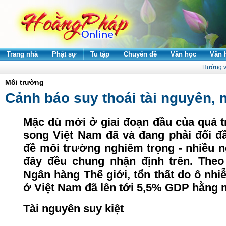
Trang nhà
Phật sự
Tu tập
Chuyên đề
Văn học
Văn 
Hướng v
Môi trường
Cảnh báo suy thoái tài nguyên,
Mặc
dù
mới
ở
giai
đoạn
đầu
của
quá
t
song
Việt
Nam
đã
và
đang
phải
đối
đ
đề
môi
trường
nghiêm
trọng
-
nhiều
n
đây
đều
chung
nhận
định
trên
. The
Ngân
hàng
Thế
giới
,
tổn
thất
do ô
nhi
ở
Việt
Nam
đã
lên
tới
5
,5
% GDP
hằng
Tài
nguyên
suy
kiệt