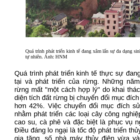
Quá
trình
phát
triển
kinh
tế
đang
xâm
lấn
sự
đa
dạng
sin
tự
nhiên
.
Ảnh
: HNM
Quá
trình
phát
triển
kinh
tế
thực
sự
đan
tại
và
phát
triển
của
rừng
.
Những
năm
rừng
mất
"
một
cách
hợp
lý
" do
khai
thá
diện
tích
đất
rừng
bị
chuyển
đổi
mục
đích
hơn
42%.
Việc
chuyển
đổi
mục
đích
s
nhằm
phát
triển
các
loại
cây
công
nghiệ
cao
su
,
cà
phê
và
đặc
biệt
là
phục
vụ
n
Điều
đáng
lo
ngại
là
tốc
độ
phát
triển
thủ
gia
tăng
,
số
nhà
máy
thủy
điện
vừa
và