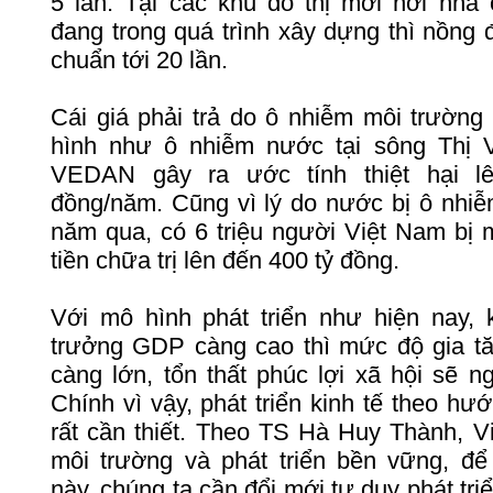
5
lần
.
Tại
các
khu
đô
thị
mới
nơi
nhà
đang
trong
quá
trình
xây
dựng
thì
nồng
chuẩn
tới
20
lần
.
Cái
giá
phải
trả
do ô
nhiễm
môi
trường
hình
như
ô
nhiễm
nước
tại
sông
Thị
VEDAN
gây
ra
ước
tính
thiệt
hại
l
đồng/năm
.
Cũng
vì
lý
do
nước
bị
ô
nhiễ
năm
qua,
có
6
triệu
người
Việt
Nam
bị
tiền
chữa
trị
lên
đến
400
tỷ
đồng
.
Với
mô
hình
phát
triển
như
hiện
nay,
trưởng
GDP
càng
cao
thì
mức
độ
gia
t
càng
lớn
,
tổn
thất
phúc
lợi
xã
hội
sẽ
n
Chính
vì
vậy
,
phát
triển
kinh
tế
theo
hướ
rất
cần
thiết
. Theo TS
Hà
Huy
Thành
,
V
môi
trường
và
phát
triển
bền
vững
,
để
này
,
chúng
ta
cần
đổi
mới
tư
duy
phát
tri