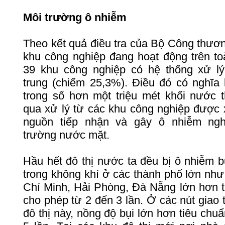
Môi
trường
ô
nhiễm
Theo
kết
quả
điều
tra
của
Bộ
Công
thươ
khu
công
nghiệp
đang
hoạt
động
trên
to
39
khu
công
nghiệp
có
hệ
thống
xử
lý
trung
(
chiếm
25,3%).
Điều
đó
có
nghĩa
trong
số
hơn
một
triệu
mét
khối
nước
qua
xử
lý
từ
các
khu
công
nghiệp
được
nguồn
tiếp
nhận
và
gây
ô
nhiễm
ng
trường
nước
mặt
.
Hầu
hết
đô
thị
nước
ta
đều
bị
ô
nhiễm
b
trong
không
khí
ở
các
thành
phố
lớn
như
Chí
Minh
,
Hải
Phòng
,
Đà
Nẵng
lớn
hơn
t
cho
phép
từ
2
đến
3
lần
.
Ở
các
nút
giao
đô
thị
này
,
nồng
độ
bụi
lớn
hơn
tiêu
chuẩ