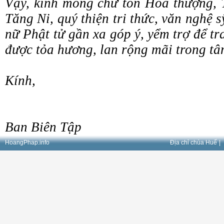
Vậy, kính mong chư tôn Hòa thượng, 
Tăng Ni, quý thiện tri thức, văn nghệ s
nữ Phật tử gần xa góp ý, yểm trợ để 
được tỏa hương, lan rộng mãi trong tâ
Kính,
Ban Biên Tập
HoangPhap.info
Địa chỉ chùa Huế
|