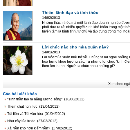
Thiền, lãnh đạo và tỉnh thức
14/02/2013
Những thách thức mà một lãnh đạo doanh nghiệp đương 
phải đưa ra rất nhiều quyết định khó khăn trong một thờ
luyện tâm là bình tĩnh, tự chủ và tập trung trong mọi ho
Lời chúc nào cho mùa xuân này?
14/01/2013
Lại một mùa xuân mới trở về. Chúng ta lại nghe những 
hoa bừng khoe hương sắc. Từ những lời chúc “kinh điể
theo âm thanh. Người ta chúc nhau những gì?
Xem theo ng
Các bài viết khác
"Tinh thần tạo ra năng lượng sống" (16/06/2012)
Thêm chút nghị lực (13/04/2012)
Túi tiền và Túi văn hóa (01/04/2012)
Như cây lúa tự do (27/03/2012)
Xài tiền khó hơn kiếm tiền? (17/02/2012)