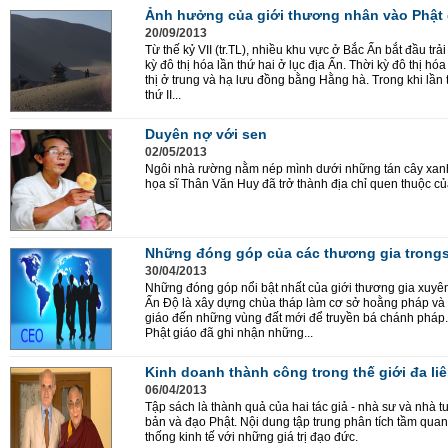
Ảnh hưởng của giới thương nhân vào Phật 
20/09/2013
Từ thế kỷ VII (tr.TL), nhiều khu vực ở Bắc Ấn bắt đầu trải
kỳ đô thị hóa lần thứ hai ở lục địa Ấn. Thời kỳ đô thị hóa
thị ở trung và hạ lưu đồng bằng Hằng hà. Trong khi lần th
thứ II...
Duyên nợ với sen
02/05/2013
Ngôi nhà rường nằm nép mình dưới những tán cây xan
họa sĩ Thân Văn Huy đã trở thành địa chỉ quen thuộc củ
Những đóng góp của các thương gia tron
30/04/2013
Những đóng góp nổi bật nhất của giới thương gia xuyên
Ấn Độ là xây dựng chùa tháp làm cơ sở hoằng pháp và 
giáo đến những vùng đất mới để truyền bá chánh pháp.
Phật giáo đã ghi nhận những...
Kinh doanh thành công trong thế giới đa liê
06/04/2013
Tập sách là thành quả của hai tác giả - nhà sư và nhà tư
bản và đạo Phật. Nội dung tập trung phân tích tầm quan
thống kinh tế với những giá trị đạo đức.