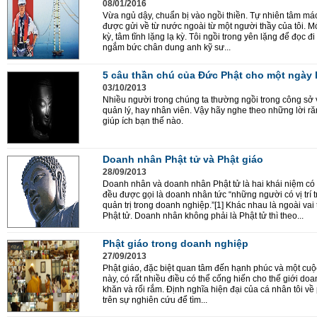
08/01/2016
Vừa ngủ dậy, chuẩn bị vào ngồi thiền. Tự nhiên tâm má
được gửi về từ nước ngoài từ một người thầy của tôi. Mớ
kỳ, tâm tĩnh lặng lạ kỳ. Tôi ngồi trong yên lặng để đọc đi
ngắm bức chân dung anh kỹ sư...
5 câu thần chú của Đức Phật cho một ngày 
03/10/2013
Nhiều người trong chúng ta thường ngồi trong công sở v
quản lý, hay nhân viên. Vậy hãy nghe theo những lời r
giúp ích bạn thế nào.
Doanh nhân Phật tử và Phật giáo
28/09/2013
Doanh nhân và doanh nhân Phật tử là hai khái niệm có
đều được gọi là doanh nhân tức “những người có vị trí
quản trị trong doanh nghiệp.”[1] Khác nhau là ngoài vai 
Phật tử. Doanh nhân không phải là Phật tử thì theo...
Phật giáo trong doanh nghiệp
27/09/2013
Phật giáo, đặc biệt quan tâm đến hạnh phúc và một cuộc
này, có rất nhiều điều có thể cống hiến cho thế giới 
khăn và rối rắm. Định nghĩa hiện đại của cá nhân tô
trên sự nghiên cứu để tìm...