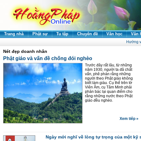
Trang nhà
Phật sự
Tu tập
Chuyên đề
Văn học
Văn 
Hướng v
Nét đẹp doanh nhân
Phật giáo và vấn đề chống đói nghèo
Trước đây rất lâu, từ những
năm 1930, người ta đã chất
vấn, phê phán rằng những
người theo Phật giáo không
biết làm giàu. Cụ thể trên tờ
Viên Âm, cụ Tâm Minh phải
phản bác lại quan điểm cho
rằng những nước theo Phật
giáo đều nghèo.
Xem tiếp »
Ngày mới nghĩ về lòng tự trọng của một kỹ 