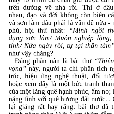
trên đường về nhà rồi. Thì ở đâ
nhau, đạo và đời không còn biên cá
và sơn lâm đâu phải là vấn đề nữa - 
phú, hội thứ nhât:
“Mình ngồi th
dụng sơn lâm
/
Muôn nghiệp lặng,
tính
/
Nửa ngày rồi, tự tại thân tâm
như vậy chăng?
Đáng phàn nàn là bài thơ
“Thiê
vọng”
này, người ta chỉ phân tích 
trúc, hiệu ứng nghệ thuật, đối t
hoặc xem đấy là một bức tranh than
của một làng quê hạnh phúc, ấm no; 
nặng tình với quê hương đất nước... 
lại giảng rất hay rằng: bài thơ đã