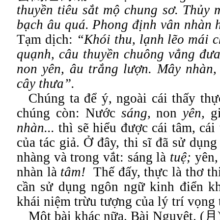
thuyền tiêu sắt mộ chung sơ. Thủy 
bạch âu quá. Phong định vân nhàn h
Tạm dịch:
“
Khói thu, lạnh lẽo mái 
quạnh, câu thuyền chuông vẳng đưa
non yên, âu trắng lượn. Mây nhàn, 
cây thưa”.
Chúng ta để ý, ngoài cái thấy thự
chúng còn: Nước
sáng,
non
yên,
g
nhàn...
thì sẽ hiểu được cái tâm, cái
của tác giả. Ở đây, thi sĩ đã sử dụng
nhàng và trong vắt: sáng là
tuệ;
yên,
nhàn là
tâm!
Thế đấy, thực là thơ th
cần sử dụng ngôn ngữ kinh điển k
khái niệm trừu tượng của lý trí vọng 
Một bài khác nữa. Bài
Nguyệt. (
月