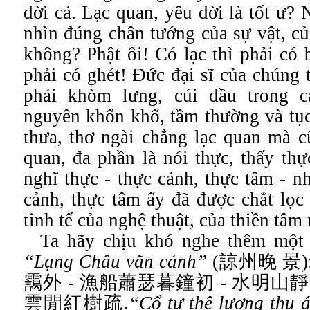
đời cả. Lạc quan, yêu đời là tốt ư? 
nhìn đúng chân tướng của sự vật, c
không? Phật ôi! Có lạc thì phải có b
phải có ghét! Đức đại sĩ của chúng t
phải khòm lưng, cúi đầu trong c
nguyên khốn khổ, tầm thường và tục
thưa, thơ ngài chẳng lạc quan mà c
quan, đa phần là nói thực, thấy thự
nghĩ thực - thực cảnh, thực tâm - n
cảnh, thực tâm ấy đã được chắt lọc
tinh tế của nghệ thuật, của thiền tâm 
Ta hãy chịu khó nghe thêm một 
“
Lạng Châu vãn cảnh”
(
諒州晚
景
)
靄外
-
漁船蕭瑟暮鐘初
-
水明山靜
雲閒紅樹疏
.
“
Cổ tự thê lương thu 