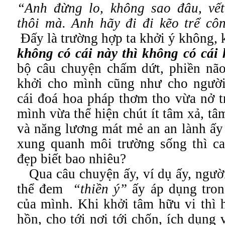
“Anh đừng lo, không sao đâu, vế
thôi mà. Anh hãy đi đi kẽo trể côn
Đấy là trường hợp ta khởi ý không
,
k
không có cái này thì không có cái 
bộ câu chuyện chấm dứt, phiền nã
khởi cho mình cũng như cho người
cái đoá hoa pháp thơm tho vừa nở t
mình vừa thể hiện chút ít tâm xả, tâm
và năng lương mát mẻ an an lành ấy 
xung quanh môi trường sống thì ca
đẹp biết bao nhiêu?
Qua câu chuyện ấy, ví dụ ấy, ngườ
thể đem
“thiền ý”
ấy áp dụng trong
của mình. Khi khởi tâm hữu vi thì 
hồn, cho tới nơi tới chốn, ích dụng v