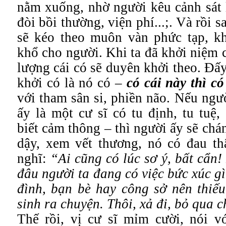
nằm xuống, nhờ người kêu cảnh sát 
đòi bồi thường, viện phí...;. Và rồi s
sẽ kéo theo muôn vàn phức tạp, k
khổ cho người. Khi ta đã khởi niệm có
lượng cái có sẽ duyên khởi theo. Đấy 
khởi có là nó có –
có cái này thì có
với tham sân si, phiền não. Nếu ngư
ấy là một cư sĩ có tu định, tu tuệ,
biết cảm thông – thì người ấy sẽ ch
dậy, xem vết thương, nó có đau thậ
nghĩ:
“Ai cũng có lúc sơ ý, bất cẩn! 
đâu người ta đang có việc bức xúc gì
đình, bạn bè hay công sở nên thiếu
sinh ra chuyện. Thôi, xả đi, bỏ qua c
Thế rồi, vị cư sĩ mỉm cười, nói vớ