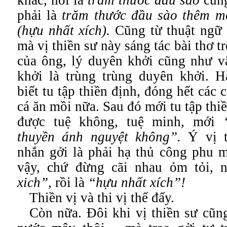
khác, nói là
trăm thước đầu sào
cũng
phải là
trăm thước đầu sào thêm m
(hựu nhất xích).
Cũng từ thuật ngữ
mà vị thiền sư này sáng tác bài thơ t
của ông, lý duyên khởi cũng như v
khởi là trùng trùng duyên khởi. H
biết tu tập thiền định, đóng hết các 
cá ăn mồi nữa. Sau đó mới tu tập thiề
được tuệ không, tuệ minh, mới
thuyền ánh nguyệt không”.
Ý vị t
nhắn gởi là phải hạ thủ công phu m
vậy, chứ đừng cãi nhau ỏm tỏi, 
xich”,
rồi là
“hựu nhất xích”!
Thiền vị và thi vị thế đấy.
Còn nữa. Đôi khi vị thiền sư cũng