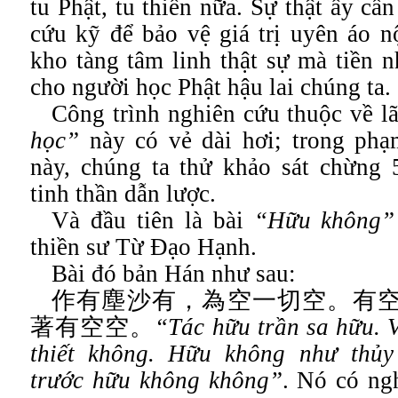
tu Phật, tu thiền nữa. Sự thật ấy cầ
cứu kỹ để bảo vệ giá trị uyên áo nộ
kho tàng tâm linh thật sự mà tiền n
cho người học Phật hậu lai chúng ta.
Công trình nghiên cứu thuộc về 
học”
này có vẻ dài hơi; trong phạm
này, chúng ta thử khảo sát chừng 5
tinh thần dẫn lược.
Và đầu tiên là bài
“Hữu không”
thiền sư Từ Đạo Hạnh.
Bài đó bản Hán như sau:
作有塵沙有，為空一切空。有
著有空空。
“Tác hữu trần sa hữu. 
thiết không. Hữu không như thủy
trước hữu không không”
. Nó có ng