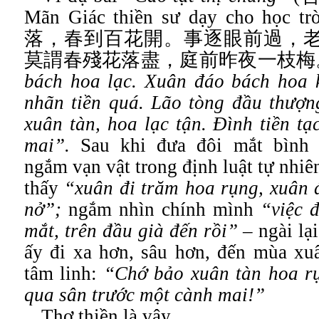
Mãn Giác thiền sư dạy cho học tr
落，春到百花開。事逐眼前過，
莫謂春殘花落盡，庭前昨夜一枝梅
bách hoa lạc. Xuân đáo bách hoa k
nhãn tiền quá. Lão tòng đầu thượng
xuân tàn, hoa lạc tận. Đình tiền tạ
mai”.
Sau khi đưa đôi mắt bình 
ngắm vạn vật trong định luật tự nhiên
thấy
“xuân đi trăm hoa rụng, xuân 
nở”;
ngắm nhìn chính mình
“việc 
mắt, trên đầu già đến rồi”
– ngài lại
ấy đi xa hơn, sâu hơn, đến mùa xuâ
tâm linh:
“Chớ bảo xuân tàn hoa r
qua sân trước một cành mai!”
Thơ thiền là vậy.