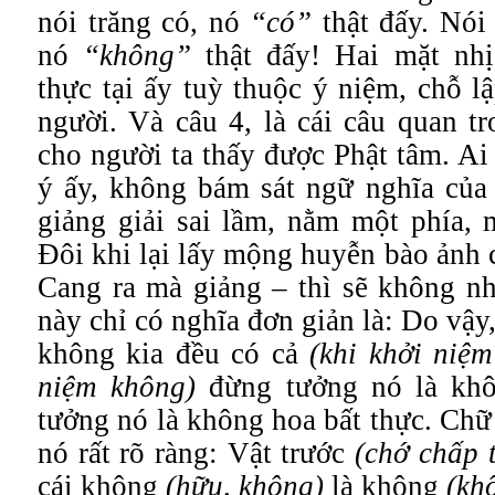
nói trăng có, nó
“có”
thật đấy. Nói
nó
“không”
thật đấy! Hai mặt nh
thực tại ấy tuỳ thuộc ý niệm, chỗ lậ
người. Và câu 4, là cái câu quan tr
cho người ta thấy được Phật tâm. Ai
ý ấy, không bám sát ngữ nghĩa của 
giảng giải sai lầm, nằm một phía, 
Đôi khi lại lấy mộng huyễn bào ảnh
Cang ra mà giảng – thì sẽ không n
này chỉ có nghĩa đơn giản là: Do vậy,
không kia đều có cả
(khi khởi niệm
niệm không)
đừng tưởng nó là khô
tưởng nó là không hoa bất thực. Chữ
nó rất rõ ràng: Vật trước
(chớ chấp 
cái không
(hữu, không)
là không
(kh