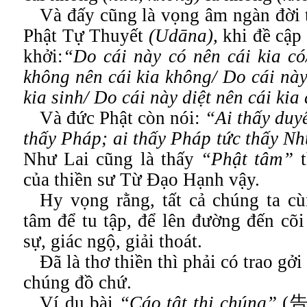
Và đấy cũng là vọng âm ngàn đời 
Phật Tự Thuyết
(Udāna),
khi đề cập
khởi:
“Do cái này có nên cái kia có
không nên cái kia không/ Do cái này
kia sinh/ Do cái này diệt nên cái kia 
Và đức Phật còn nói:
“Ai thấy duyê
thấy Pháp; ai thấy Pháp tức thấy Nh
Như Lai cũng là thấy
“Phật tâm”
t
của thiền sư Từ Đạo Hạnh vậy.
Hy vọng rằng, tất cả chúng ta cù
tâm để tu tập, để lên đường đến cõi
sự, giác ngộ, giải thoát.
Đã là thơ thiền thì phải có trao gởi
chúng đồ chứ.
Ví dụ bài
“Cáo tật thị chúng”
(