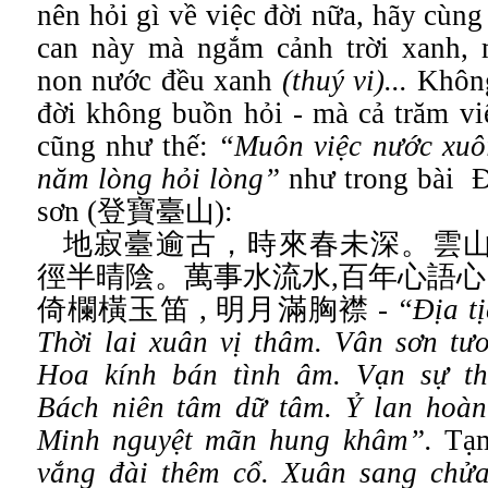
nên hỏi gì về việc đời nữa, hãy cùng 
can này mà ngắm cảnh trời xanh,
non nước đều xanh
(thuý vi)...
Khôn
đời không buồn hỏi - mà cả trăm vi
cũng như thế:
“Muôn việc nước xuô
năm lòng hỏi lòng”
như trong bài
Đ
sơn (
登寶臺山
):
地寂臺逾古，時來春未深。雲
徑半晴陰。萬事水流水
,
百年心語心
倚欄橫玉笛
,
明月滿胸襟
-
“
Ðịa t
Thời lai xuân vị thâm
.
Vân sơn tươ
Hoa kính bán tình âm
.
Vạn sự th
Bách niên tâm dữ tâm. Ỷ lan hoàn
Minh nguyệt mãn hung khâm”.
Tạm
vắng đài thêm cổ
.
Xuân sang chửa