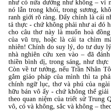
như có nửa dường như không – vì n
nó lẫn trong khói, trong sương, kh
ranh giới rõ ràng. Đấy chính là cái n
tả thực - chứ không phải như ai đó h
cho câu thơ này là muốn hoà đồng
của vũ trụ, hoặc là cái ta chìm mấ
nhiên! Chính do suy lý, do tư duy lý
nhà nghiên cứu xen vào – đã đánh
thiền bình dị, trong sáng, như thực
Còn về tư tưởng, nếu Trần Nhân T
gắm giáo pháp của mình thì ta phả
chính ngữ lục, thơ và phú của ngài
hữu bán vô ấy - chứ không thể giải
theo quan niệm của triết sử Trung 
vô, có và không, sắc và không – theo