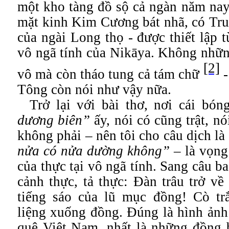
một kho tàng đồ sộ cả ngàn năm nay
mặt kinh Kim Cương bát nhã, có Tru
của ngài Long thọ - được thiết lập 
vô ngã tính của Nikāya. Không nhữn
[2]
vô mà còn tháo tung cả tám chữ
-
Tông còn nói như vậy nữa.
Trở lại với bài thơ, nơi cái bó
dương biên”
ấy, nói có cũng trật, n
không phải – nên tôi cho câu dịch là
nửa có nửa dường không”
– là vọng
của thực tại vô ngã tính.
Sang câu ba
cảnh thực, tả thực: Đàn trâu trở về
tiếng sáo của lũ mục đồng! Cò tr
liệng xuống đồng. Đúng là hình ảnh
quê Việt Nam, nhất là những đồng 