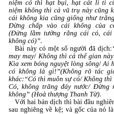
niệm có thì hạt bụi, hạt cát li ti 
niệm không thì cả vũ trụ này cũng 
cái không kia cũng giống như trăng
Đừng chấp vào cái không của c
(Đừng lầm tưởng rằng cái có, cái
không có)”.
Bài này có một số người đã dịch:
may may
/
Không thì cả thế gian nà
Kìa xem bóng nguyệt lòng sông
/
Ai 
có không là gì!”(Không rõ tác gi
khác:“Có thì muôn sự có/ Không thì 
Có, không trăng đáy nước/ Đừng 
không” (Hoà thượng Thanh Từ).
Với hai bản dịch thì bài đầu nghiê
sau nghiêng về kệ; và gốc của nó l