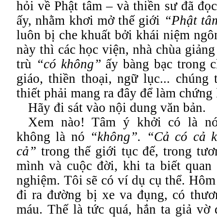
hỏi về Phật tâm – và thiền sư đã đọc
ấy, nhằm khơi mở thế giới
“Phật tâ
luôn bị che khuất bởi khái niệm ngô
này thì các học viện, nhà chùa giảng
trù
“có không”
ấy bàng bạc trong c
giáo, thiền thoại, ngữ lục... chúng
thiết phải mang ra đây để làm chứng 
Hãy đi sát vào nội dung văn bản.
Xem nào! Tâm ý khởi có là 
không là nó
“không”.
“Cả có cả k
cả”
trong thế giới tục đế, trong tư
mình và cuộc đời, khi ta biết quan
nghiệm. Tôi sẽ có ví dụ cụ thể. Hôm
đi ra đường bị xe va đụng, có thươ
máu. Thế là tức quá, hắn ta giả vờ