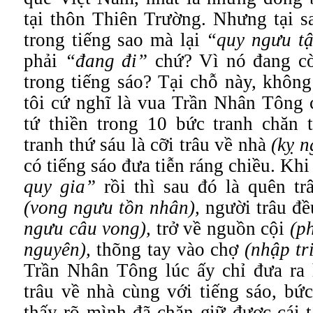
tại thôn Thiên Trường. Nhưng tại sa
trong tiếng sao mà lại
“quy ngưu t
phải
“đang đi”
chứ? Vì nó đang 
trong tiếng sáo? Tại chỗ này, không
tôi cứ nghĩ là vua Trần Nhân Tông 
tứ thiền trong 10 bức tranh chăn t
tranh thứ sáu là cỡi trâu về nhà
(kỵ n
có tiếng sáo đưa tiễn ráng chiều.
Khi
quy gia”
rồi thì sau đó là quên tr
(vong ngưu tồn nhân),
người trâu đ
ngưu câu vong),
trở về nguồn cội
(p
nguyên),
thõng tay vào chợ
(nhập tr
Trần Nhân Tông lúc ấy chỉ đưa ra 
trâu về nhà cùng với tiếng sáo, bức
thấy rõ mình đã chăn giữ được cái 