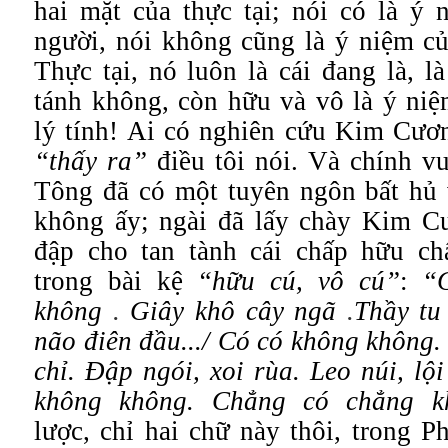
hai mặt của thực tại; nói có là ý 
người, nói không cũng là ý niệm củ
Thực tại, nó luôn là cái đang là, là
tánh không, còn hữu và vô là ý niệ
lý tính! Ai có nghiên cứu Kim Cươn
“thấy ra”
điều tôi nói. Và chính v
Tông đã có một tuyên ngôn bất hủ v
không ấy; ngài đã lấy chày Kim C
đập cho tan tành cái chấp hữu c
trong bài kệ
“hữu cú, vô cú”
:
“
không
.
Giây khô cây ngã
.
Thầy tu
não điên đầu.../
Có có không không.
chỉ. Đập ngói, xoi rùa.
Leo núi, lộ
không không. Chẳng có chẳng kh
lược, chỉ hai chữ này thôi, trong Ph