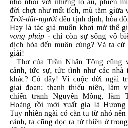
nhỏ nhoi với những lo âu, phiền m
đời chợt như mất tích, mù tăm giữa v
Trời-đất-người
đều tịnh định, hòa đ
Hay là tác giả muốn khơi mở thế g
vong pháp -
chỉ còn sự sống vô bi
dịch hóa đến muôn cùng? Và ta cứ 
giải!
Thơ của Trần Nhân Tông cũng v
cảnh, tức sự, tức tình như các nhà 
khác? Có đấy! Vì cuộc đời ngài tr
giai đoạn: thanh thiếu niên, làm v
chiến tranh Nguyên Mông, làm 
Hoàng rồi mới xuất gia là Hương
Tuy nhiên ngài có căn tu từ nhỏ nên 
cảnh, ta cũng đọc ra tứ thiền ở tron