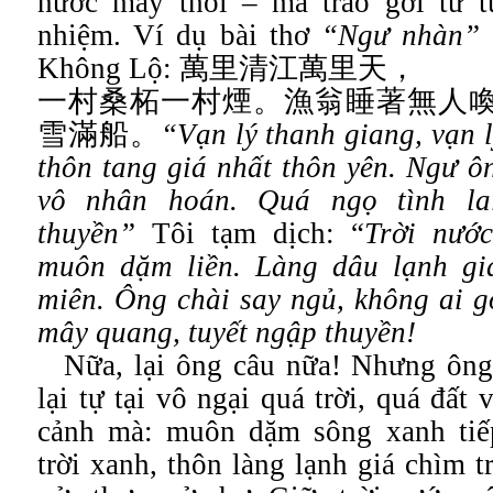
nước mây thôi – mà trao gởi tư t
nhiệm. Ví dụ bài thơ
“Ngư nhàn”
Không Lộ:
萬里清江萬里天，
一村桑柘一村煙。漁翁睡著無人
雪滿船。
“Vạn lý thanh giang, vạn l
thôn tang giá nhất thôn yên. Ngư ô
vô nhân hoán. Quá ngọ tình la
thuyền”
Tôi tạm dịch: “
Trời nướ
muôn dặm liền. Làng dâu lạnh gi
miên. Ông chài say ngủ, không ai gọ
mây quang, tuyết ngập thuyền!
Nữa, lại ông câu nữa! Nhưng ông
lại tự tại vô ngại quá trời, quá đất 
cảnh mà: muôn dặm sông xanh ti
trời xanh, thôn làng lạnh giá chìm t