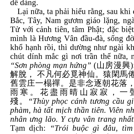
dễ dàng.
Lại nữa, ta phải hiểu rằng, sau kh
Bắc, Tây, Nam gươm giáo lặng, ngài
Tử với cảnh tiên, tâm Phật; đặc biệ
mình là Hương Vân đầu-đà, sống đời
khổ hạnh rồi, thì dường như ngài k
chút dính mắc gì nơi trần thế nữa
, 
“Sơn phòng mạn hứng”
(
山房漫興
)
解脫，
不凡何必覓神仙。猿閑馬
舊雲庄一榻禪。是非念逐朝花落
雨寒。花盡雨晴山寂寂，一
殘。
“
Thùy phọc cánh tương cầu giả
phàm, hà tất mịch thần tiên. Viên 
nhân ưng lão. Y cựu vân trang nhất
Tạm dịch:
“
Trói buộc gì đâu, tìm