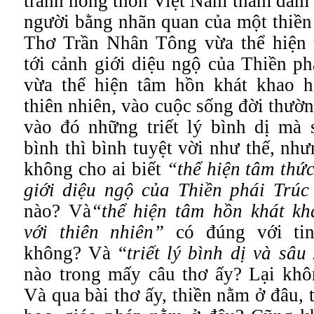
tranh nông thôn Việt Nam thấm đẫm t
người bằng nhãn quan của một thiền 
Thơ Trần Nhân Tông vừa thể hiện 
tới cảnh giới diệu ngộ của Thiền p
vừa thể hiện tâm hồn khát khao 
thiên nhiên, vào cuộc sống đời thườ
vào đó những triết lý bình dị mà s
bình thì bình tuyệt vời như thế, như
không cho ai biết
“thể hiện tâm thức
giới diệu ngộ của Thiền phái Trú
nào? Và
“thể hiện tâm hồn khát k
với thiên nhiên”
có đúng với tin
không? Và “
triết lý bình dị và sâu
nào trong mấy câu thơ ấy? Lại khô
Và qua bài thơ ấy, thiền nằm ở đâu, 