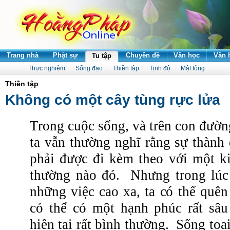
Trang nhà
Phật sự
Chuyên đề
Văn học
Văn 
Tu tập
Thực nghiệm
Sống đạo
Thiền tập
Tịnh độ
Mật tông
Thiền tập
Không có một cây tùng rực lửa
Trong cuộc sống, và trên con đườn
ta vẫn thường nghĩ rằng sự thành 
phải được đi kèm
theo
với một k
thường nào đó.
Nhưng trong lú
những việc cao xa, ta có thể quê
có thể có một hạnh phúc rất sâu
hiện tại rất bình thường.
Sống toại