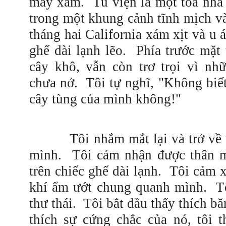
mây xám.
Tu viện là một tòa nh
trong một khung cảnh tĩnh mịch v
tháng hai California xám xịt và u 
ghế dài lạnh lẽo.
Phía trước mặt 
cây khô, vẫn còn trơ trọi vì nh
chưa nở.
Tôi tự nghĩ, "Không biết
cây tùng của mình không!"
Tôi nhắm mắt lại và trở về 
mình.
Tôi cảm nhận được thân 
trên chiếc ghế dài lạnh.
Tôi cảm x
khí ẩm ướt
chung
quanh mình. Tô
thư
thái. Tôi bắt đầu thấy thích bă
thích sự cứng chắc của nó, tôi t