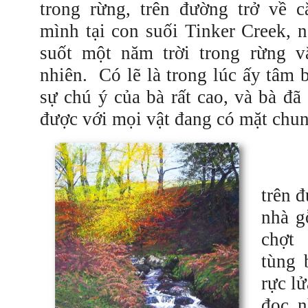
trong rừng, trên đường trở về 
mình tại con suối Tinker Creek, 
suốt một năm trời trong rừng v
nhiên. Có lẽ là trong lúc ấy tâm b
sự chú ý của bà rất cao, và bà đã 
được với mọi vật đang có mặt
chu
Ngà
trên đ
nhà g
chợt
tùng 
rực l
đọc n