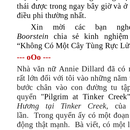
thái được trong ngay bây giờ và ở
điều phi thường nhất.
Xin mời các bạn n
Boorstein
chia sẻ kinh nghiệm
“Không Có Một Cây Tùng Rực Lử
---
oOo
---
Nhà văn nữ Annie Dillard đã có
rất lớn đối với tôi vào những năm 
bước chân vào con đường tu tập
quyển
"
Pilgrim at Tinker Creek
Hương tại Tinker Creek
, của
lần.
Trong quyển ấy có một đoạn 
động thật mạnh.
Bà viết, có một l