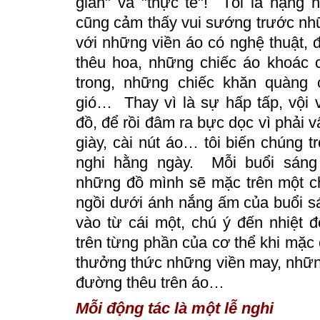
giản" và "thực tế"! Tôi là hạng 
cũng cảm thấy vui sướng trước nh
với những viền áo có nghệ thuật,
thêu hoa, những chiếc áo khoác c
trong, những chiếc khăn quàng 
gió…
Thay vì là sự hấp tấp, vội 
đồ, để rồi đâm ra bực dọc vì phải 
giày, cài nút áo… tôi biến chúng t
nghi hằng ngày.
Mỗi buổi sáng 
những đồ mình sẽ mặc trên một ch
ngồi dưới ánh nắng ấm của buổi s
vào từ cái một, chú ý đến nhiệt 
trên từng phần của cơ thể khi mặc
thưởng thức những viền may, nhữn
đường thêu trên áo…
Mỗi động tác là một lễ nghi