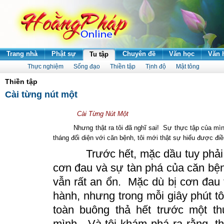
Trang nhà
Phật sự
Chuyên đề
Văn học
Văn 
Tu tập
Thực nghiệm
Sống đạo
Thiền tập
Tịnh độ
Mật tông
Thiền tập
Cài từng nút một
Cài Từng Nút Một
Nhưng thật ra tôi đã nghĩ sai! Sự thực tập của mình 
tháng đối diện với căn bệnh, tôi mới thật sự hiểu được điề
Trước hết, mặc dầu tuy phải 
cơn đau và sự tàn phá của căn bện
vẫn rất
an
ổn. Mặc dù bị cơn đau t
hành, nhưng trong mỗi giây phút tô
toàn buông thả hết trước một th
mình. Và tôi khám phá ra rằng, t