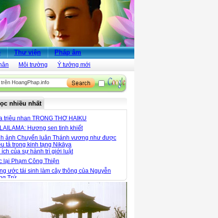
ẻ
Thư viện
Pháp âm
hân
Môi trường
Ý tưởng mới
ọc nhiều nhất
a triêu nhan TRONG THƠ HAIKU
LAILAMA: Hương sen tinh khiết
nh ảnh Chuyển luân Thánh vương như được
u tả trong kinh tạng Nikāya
 ích của sự hành trì giới luật
c lại Phạm Công Thiện
g ước tái sinh làm cây thông của Nguyễn
ng Trứ
 xuân đọc thơ thiền
 ngói Thanh Toàn - Nét đẹp kiến trúc giữa
ng quê Thanh Thủy