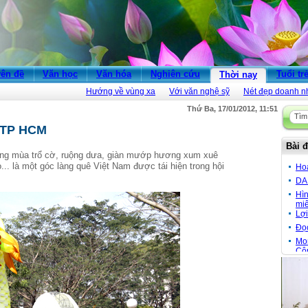
ên đề
Văn học
Văn hóa
Nghiên cứu
Tuổi tr
Thời nay
Hướng về vùng xa
Với văn nghệ sỹ
Nét đẹp doanh n
Thứ Ba, 17/01/2012, 11:51
t TP HCM
Bài đ
ng
mùa
tr
ổ
c
ờ
,
ru
ộ
ng
d
ư
a
,
giàn
m
ướ
p
h
ươ
ng
xum
xuê
ò
...
là
m
ộ
t
góc
làng
quê
Vi
ệ
t
Nam
đ
ượ
c
tái
hi
ệ
n
trong
h
ộ
i
Ho
DA
Hì
miê
Lợi
Đọ
Mon
Cô
Đầu
Cầu
vù