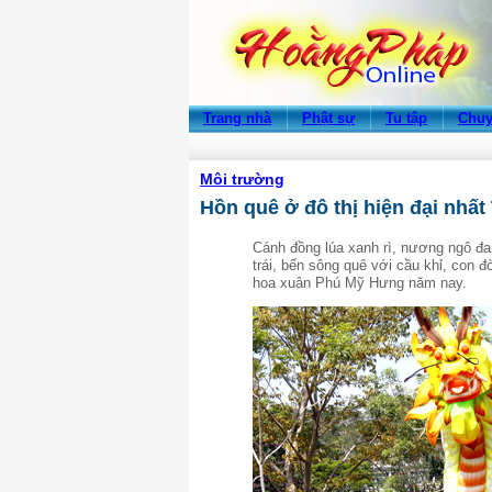
Trang nhà
Phật sự
Tu tập
Chuy
Môi trường
Hồn quê ở đô thị hiện đại nhấ
Cánh
đ
ồ
ng
lúa
xanh
rì
,
n
ươ
ng
ngô
đa
trái
,
b
ế
n
sông
quê
v
ớ
i
c
ầ
u
kh
ỉ
, con
đ
hoa
xuân
Phú
M
ỹ
H
ư
ng
năm
nay
.