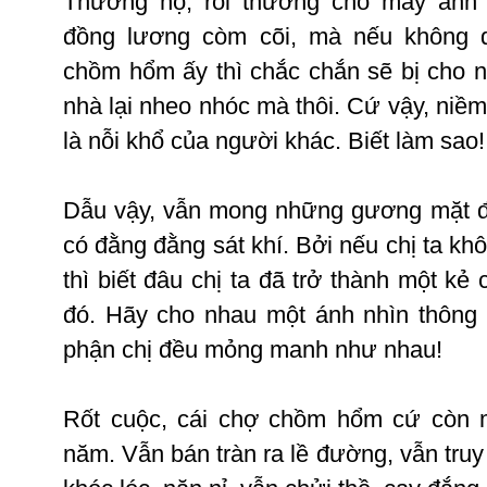
Thương
họ
,
rồi
thương
cho
mấy
anh
đồng
lương
còm
cõi
,
mà
nếu
không
chồm
hổm
ấy
thì
chắc
chắn
sẽ
bị
cho
n
nhà
lại
nheo
nhóc
mà
thôi
.
Cứ
vậy
,
niềm
là
nỗi
khổ
của
người
khác
.
Biết
làm
sao
!
Dẫu
vậy
,
vẫn
mong
những
gương
mặt
đ
có
đằng
đằng
sát
khí
.
Bởi
nếu
chị
ta
kh
thì
biết
đâu
chị
ta
đã
trở
thành
một
kẻ
đó
.
Hãy
cho
nhau
một
ánh
nhìn
thông
phận
chị
đều
mỏng
manh
như
nhau
!
Rốt
cuộc
,
cái
chợ
chồm
hổm
cứ
còn
năm
.
Vẫn
bán
tràn
ra
lề
đường
,
vẫn
truy