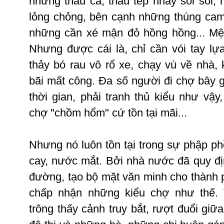
những
thau
cá
,
thau
tép
nhảy
soi
sói
,
lỏng
chỏng
,
bên
cạnh
những
thúng
ca
những
cần
xé
mận
đỏ
hồng
hồng
...
Mệ
Nhưng
được
cái
là
,
chỉ
cần
vói
tay
lự
thảy
bó
rau
vô
rổ
xe
,
chạy
vù
về
nhà
,
bãi
mất
công
.
Đa
số
người
đi
chợ
bây
thời
gian
,
phải
tranh
thủ
kiểu
như
vậy
chợ
"
chồm
hổm
"
cứ
tồn
tại
mãi
...
Nhưng
nó
luôn
tồn
tại
trong
sự
phập
ph
cay,
nước
mắt
.
Bởi
nhà
nước
đã
quy
đ
đường
,
tạo
bộ
mặt
văn
minh
cho
thành
chấp
nhận
những
kiểu
chợ
như
thế
.
trông
thấy
cảnh
truy
bắt
,
rượt
đuổi
giữa