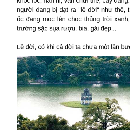
khóc
lóc
,
năn
nỉ
,
vẫn
chửi
thề
, cay
đắng
người
đang
bị
dạt
ra
"
lề
đời
"
như
thế
,
ốc
đang
mọc
lên
chọc
thủng
trời
xanh
trường
sặc
sụa
rượu
,
bia
,
gái
đẹp
...
Lề
đời
,
có
khi
cả
đời
ta
chưa
một
lần
bư