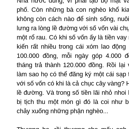
Nhà
nước
đúng
,
vì
phải
tạo
bộ
mặt
v
phố
.
Còn
những
bà
con
nghèo
khổ
ki
không
còn
cách
nào
để
sinh
sống
,
nuô
lưng
ra
lòng
lề
đường
với
số
vốn
vài
ch
một
rổ
rau
.
Có
khi
số
vốn
ấy
là
tiền
vay
kiến
rất
nhiều
trong
cái
xóm
lao
động
100.000
đồng
,
mỗi
ngày
góp
4.000
đ
tháng
trả
thành
120.000
đồng
.
Rồi
lại
làm
sao
họ
có
thể
đăng
ký
một
cái
sạp
với
số
vốn
có
khi
là
cả
chục
cây
vàng
?
lề
đường
.
Và
trong
số
tiền
lãi
nhỏ
nhoi
bị
tịch
thu
một
món
gì
đó
là
coi
như
b
chảy
xuống
những
phận
nghèo
...