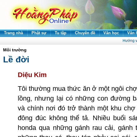
Trang nhà
Phật sự
Tu tập
Chuyên đề
Văn học
Văn 
Hướng v
Môi trường
Lề đời
Diệu
Kim
Tôi
thường
mua
thức
ăn
ở
một
ngôi
ch
lồng
,
nhưng
lại
có
những
con
đường
b
và
chính
nơi
đó
trở
thành
một
khu
chợ
đông
đúc
không
thể
tả
.
Nhiều
buổi
sá
honda
qua
những
gánh
rau
cải
,
gánh