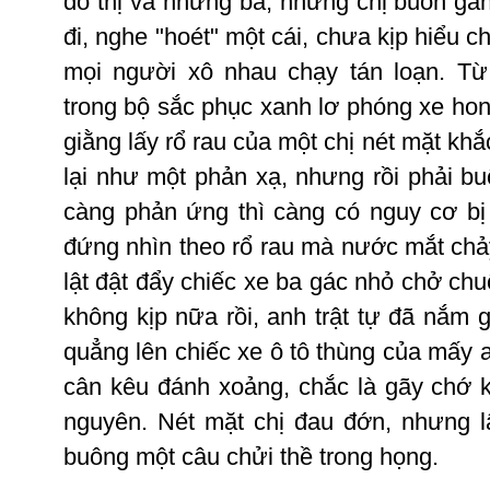
đô
thị
và
những
bà
,
những
chị
buôn
gá
đi
,
nghe
"
hoét
"
một
cái
,
chưa
kịp
hiểu
c
mọi
người
xô
nhau
chạy
tán
loạn
.
Từ
trong
bộ
sắc
phục
xanh
lơ
phóng
xe
ho
giằng
lấy
rổ
rau
của
một
chị
nét
mặt
khắ
lại
như
một
phản
xạ
,
nhưng
rồi
phải
bu
càng
phản
ứng
thì
càng
có
nguy
cơ
bị
đứng
nhìn
theo
rổ
rau
mà
nước
mắt
chả
lật
đật
đẩy
chiếc
xe
ba
gác
nhỏ
chở
chu
không
kịp
nữa
rồi
,
anh
trật
tự
đã
nắm
quẳng
lên
chiếc
xe
ô
tô
thùng
của
mấy
cân
kêu
đánh
xoảng
,
chắc
là
gãy
chớ
nguyên
.
Nét
mặt
chị
đau
đớn
,
nhưng
buông
một
câu
chửi
thề
trong
họng
.