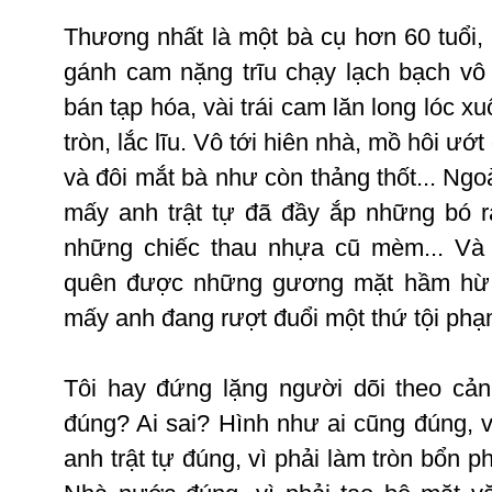
Thương
nhất
là
một
bà
cụ
hơn
60
tuổi
,
gánh
cam
nặng
trĩu
chạy
lạch
bạch
vô
bán
tạp
hóa
,
vài
trái
cam
lăn
long
lóc
xu
tròn
,
lắc
lĩu
.
Vô
tới
hiên
nhà
,
mồ
hôi
ướt
và
đôi
mắt
bà
như
còn
thảng
thốt
...
Ngo
mấy
anh
trật
tự
đã
đầy
ắp
những
bó
những
chiếc
thau
nhựa
cũ
mèm
...
Và
quên
được
những
gương
mặt
hầm
hừ
mấy
anh
đang
rượt
đuổi
một
thứ
tội
phạ
Tôi
hay
đứng
lặng
người
dõi
theo
cản
đúng
?
Ai
sai
?
Hình
như
ai
cũng
đúng
,
anh
trật
tự
đúng
,
vì
phải
làm
tròn
bổn
p