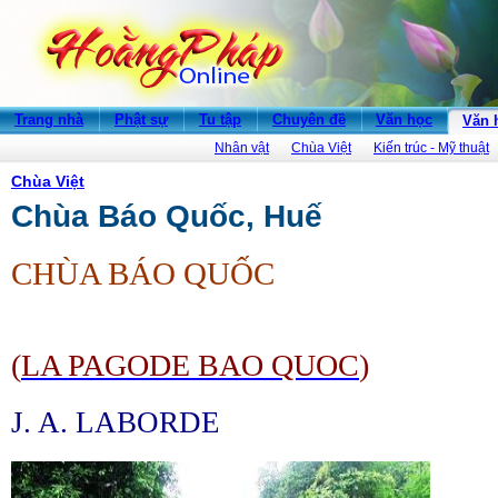
Trang nhà
Phật sự
Tu tập
Chuyên đề
Văn học
Văn 
Nhân vật
Chùa Việt
Kiến trúc - Mỹ thuật
Chùa Việt
Chùa Báo Quốc, Huế
CHÙA BÁO QUỐC
(
LA PAGODE BAO QUOC
)
J. A. LABORDE