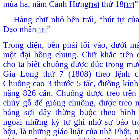
mùa hạ, năm Cảnh Hưng
thứ 18
”
[16]
[17]
Hàng chữ nhỏ bên trái, “bút tự c
Đạo nhân
”
[18]
Trong điện, bên phải lối vào, dưới má
một đại hồng chung. Chữ khắc trên
cho ta biết chuông được đúc trong mư
Gia Long thứ 7 (1808) theo lệnh c
Chuông cao 3 thước 5 tấc, đường kính
nặng 826 cân. Chuông được treo trên 
chùy gỗ để gióng chuông, được treo m
bằng sợi dây thừng buộc theo hình
ngoài những ký tự ghi nhớ sự bảo tr
hậu, là những giáo luật của nhà Phật, 