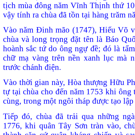
tịch mùa đông năm Vĩnh Thịnh thứ 10
vậy tính ra chùa đã tồn tại hàng trăm 
Vào năm Đinh mão (1747), Hiếu Võ 
chùa và long trọng đặt tên là Báo Qu
hoành sắc tứ do ông ngự đề; đó là tấm
chữ mạ vàng trên nền xanh lục mà n
trước chánh điện.
Vào thời gian này, Hòa thượng Hữu Phỉ
tự tại chùa cho đến năm 1753 khi ông t
cùng, trong một ngôi tháp được tạo lập
Tiếp đó, chùa đã trải qua những ng
1776, khi quân Tây Sơn tràn vào, ch
thành căn cứ quân kháng chiến và sa