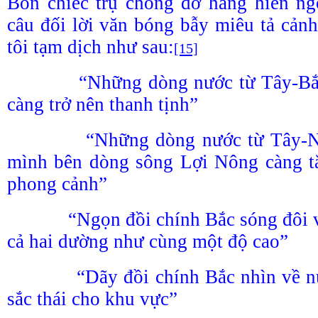
Bốn chiếc trụ chống đỡ hàng hiên ng
câu đối lời văn bóng bẫy miêu tả cả
tôi tạm dịch như sau:
[15]
“Những dòng nước từ Tây-Bắc 
càng trở nên thanh tịnh”
“Những dòng nước từ Tây-Nam
mình bên dòng sông Lợi Nông càng t
phong cảnh”
“Ngọn đồi chính Bắc sóng đôi vớ
cả hai dường như cùng một độ cao”
“Dãy đồi chính Bắc nhìn về núi
sắc thái cho khu vực”