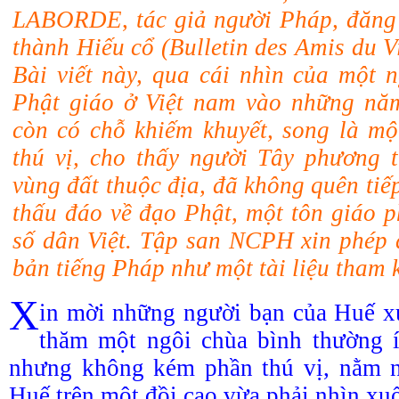
LABORDE
,
tác giả người Pháp, đăng
thành Hiếu cổ (Bulletin des Amis du 
Bài viết này, qua cái nhìn của một 
Phật giáo ở Việt nam vào những năm
còn có chỗ khiếm khuyết, song là mộ
thú vị, cho thấy người Tây phương 
vùng đất thuộc địa, đã không quên tiế
thấu đáo về đạo Phật, một tôn giáo p
số dân Việt. Tập san NCPH xin phép 
bản tiếng Pháp như một tài liệu tham 
X
in mời những người bạn của Huế x
thăm một ngôi chùa bình thường í
nhưng không kém phần thú vị, nằm 
Huế trên một đồi cao vừa phải nhìn xu