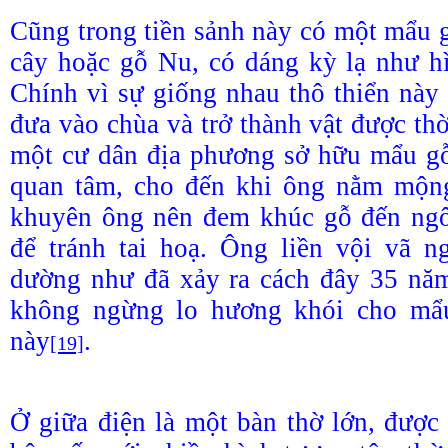
Cũng trong tiền sảnh này có một mẩu g
cây hoặc gỗ Nu, có dáng kỳ lạ như h
Chính vì sự giống nhau thô thiển nà
đưa vào chùa và trở thành vật được th
một cư dân địa phương sở hữu mẩu 
quan tâm, cho đến khi ông nằm mộn
khuyên ông nên đem khúc gỗ đến ngô
để tránh tai hoạ. Ông liền vội vã n
dường như đã xảy ra cách đây 35 năm
không ngừng lo hương khói cho mẩ
này
.
[19]
Ở giữa điện là một bàn thờ lớn, được 