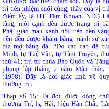
vẫn được đặc biệt chăm sóc. Đây là nơ
trì tiên nhiệm cuối cùng, thầy của vị trú
điểm ấy, là HT Tâm Khoan. ND.) L
tầng, mỗi cạnh đều được trang trí b
Phật giáo màu xanh nổi trên nền vàn
nền đều được khảm bằng mảnh sứ xan
bia mộ bằng đá: “Do các cao đệ c
Minh, tự Tuệ Vân, tự Tâm Truyền, th
thứ 41; trú trì chùa Báo Quốc và Tăn
phụng lập tháng 2 năm Mậu thân,
(1908). Đây là nơi giác linh về qu
thường trụ.
Tháp số 15: Ta đọc được dòng chữ
thượng Trí, hạ Hải, hiệu Hàn Chất, L