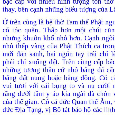
bậc cấp với nhiều hình tượng tôn thờ 
thay, bên cạnh những biểu tượng của L
Ở trên cùng là bệ thờ Tam thế Phật ng
có tóc quăn. Thấp hơn một chút cũn
nhưng khuôn khổ nhỏ hơn. Cạnh ngôi 
nhỏ thếp vàng của Phật Thích ca tron
mới đãn sanh, hai ngón tay trái chỉ l
phải chỉ xuống đất. Trên cùng cấp bậc
những tượng thần cỡ nhỏ bằng đá c
bằng đất nung hoặc bằng đồng. Có c
vui tươi với cái bụng to và nụ cười
rằng dưới tấm y áo kia ngài đã chôn
của thế gian. Có cả đức Quan thế Âm, 
đức Địa Tạng, vị Bồ tát bảo hộ các lin