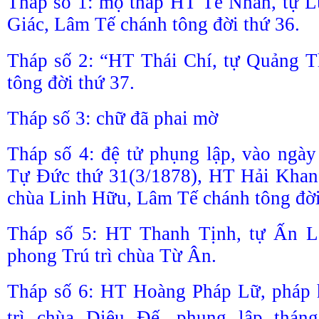
Tháp số 1: mộ tháp HT Tế Nhân, tự L
Giác, Lâm Tế chánh tông đời thứ 36.
Tháp số 2: “HT Thái Chí, tự Quảng 
tông đời thứ 37.
Tháp số 3: chữ đã phai mờ
Tháp số 4: đệ tử phụng lập, vào ngày
Tự Đức thứ 31(3/1878), HT Hải Khang
chùa Linh Hữu, Lâm Tế chánh tông đời
Tháp số 5: HT Thanh Tịnh, tự Ấn L
phong Trú trì chùa Từ Ân.
Tháp số 6: HT Hoàng Pháp Lữ, pháp h
trì chùa Diệu Đế, phụng lập thán