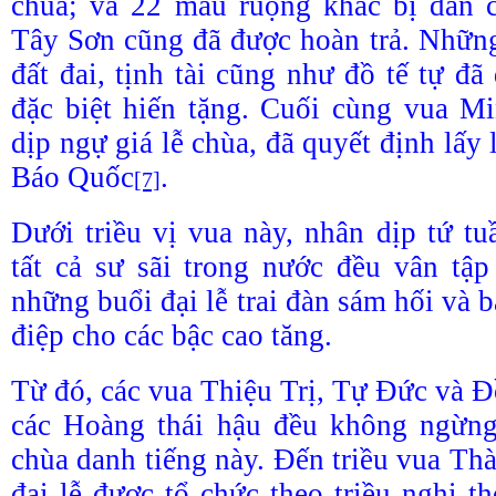
chùa; và 22 mẫu ruộng khác bị dân 
Tây Sơn cũng đã được hoàn trả. Nhữn
đất đai, tịnh tài cũng như đồ tế tự đ
đặc biệt hiến tặng. Cuối cùng vua M
dịp ngự giá lễ chùa, đã quyết định lấy 
Báo Quốc
.
[7]
Dưới triều vị vua này, nhân dịp tứ tu
tất cả sư sãi trong nước đều vân tậ
những buổi đại lễ trai đàn sám hối và 
điệp cho các bậc cao tăng.
Từ đó, các vua Thiệu Trị, Tự Đức và
các Hoàng thái hậu đều không ngừn
chùa danh tiếng này. Đến triều vua Th
đại lễ được tổ chức theo triều nghi t