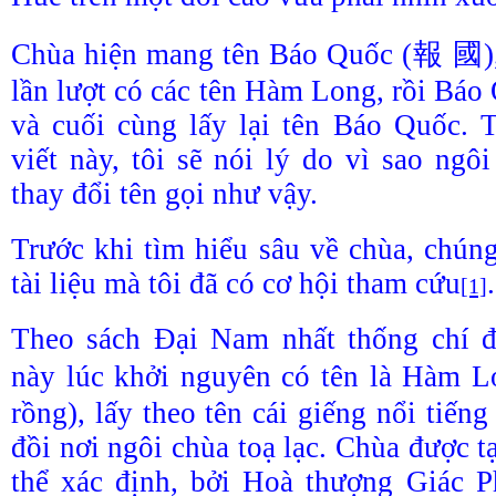
Chùa hiện mang tên Báo Quốc (
報
國
lần lượt có các tên Hàm Long, rồi Báo
và cuối cùng lấy lại tên Báo Quốc. 
viết này, tôi sẽ nói lý do vì sao ngô
thay đổi tên gọi như vậy.
Trước khi tìm hiểu sâu về chùa, chún
tài liệu mà tôi đã có cơ hội tham cứu
.
[1]
Theo sách Đại Nam nhất thống chí 
này lúc khởi nguyên có tên là Hàm L
rồng), lấy theo tên cái giếng nổi tiế
đồi nơi ngôi chùa toạ lạc. Chùa được 
thể xác định, bởi Hoà thượng Giác P