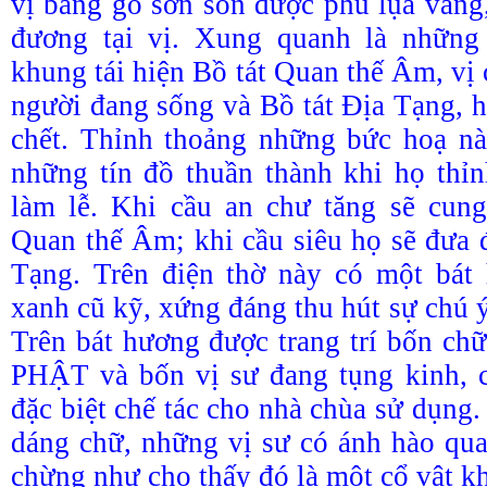
vị bằng gỗ sơn son được phủ lụa vàn
đương tại vị. Xung quanh là nhữn
khung tái hiện Bồ tát Quan thế Âm, vị
người đang sống và Bồ tát Địa Tạng, h
chết. Thỉnh thoảng những bức hoạ n
những tín đồ thuần thành khi họ thỉ
làm lễ. Khi cầu an chư tăng sẽ cung
Quan thế Âm; khi cầu siêu họ sẽ đưa 
Tạng. Trên điện thờ này có một bá
xanh cũ kỹ, xứng đáng thu hút sự chú ý
Trên bát hương được trang trí bốn c
PHẬT và bốn vị sư đang tụng kinh, 
đặc biệt chế tác cho nhà chùa sử dụng
dáng chữ, những vị sư có ánh hào qua
chừng như cho thấy đó là một cổ vật k