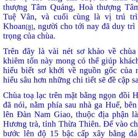
thượng Tâm Quảng, Hoà thượng Tâm
Tuệ Vân, và cuối cùng là vị trú t
Khoan
, người cho tới nay đã duy tr
[8]
trọng của chùa.
Trên đây là vài nét sơ khảo về chùa
khiêm tốn này mong có thể giúp khác
hiểu biết sơ khởi về nguồn gốc của 
hiểu sâu hơn những chi tiết sẽ đề cập s
Chùa toạ lạc trên mặt bằng ngọn đồi H
đã nói, nằm phía sau nhà ga Huế, bê
lên Đàn Nam Giao, thuộc địa phận l
Hương trà, tỉnh Thừa Thiên. Để vào chù
bước lên độ 15 bậc cấp xây bằng đá