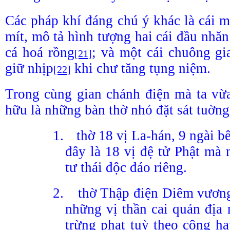
Các pháp khí đáng chú ý khác là cái 
mít, mô tả hình tượng hai cái đầu nhă
cá hoá rồng
; và một cái chuông gia
[21]
giữ nhịp
khi chư tăng tụng niệm.
[22]
Trong cùng gian chánh điện mà ta vừa
hữu là những bàn thờ nhỏ đặt sát tuờng
1.
thờ 18 vị La-hán, 9 ngài bê
đây là 18 vị đệ tử Phật mà 
tư thái độc đáo riêng.
2.
thờ Thập điện Diêm vương,
những vị thần cai quản địa 
trừng phạt tuỳ theo công ha