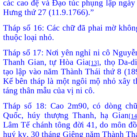
các cao đệ và Đạo túc phụng lập ngà
Hưng thứ 27 (11.9.1766).”
Tháp số 16: Các chữ đã phai mờ khôn
thuộc loại nhỏ.
Tháp số 17: Nơi yên nghỉ ni cô Nguyễ
Thanh Gian, tự Hòa Gia
, thọ Da-d
[13]
tạo lập vào năm Thành Thái thứ 8 (18
Kế bên tháp là một ngôi mộ nhỏ xây t
táng thân mẫu của vị ni cô.
Tháp số 18: Cao 2m90, có dòng chữ
Quốc, húy thượng Thanh, hạ Gian
[14
Lâm Tế chánh tông đời 41, do môn đồ
huý kỵ, 30 tháng Giêng năm Thành Thái