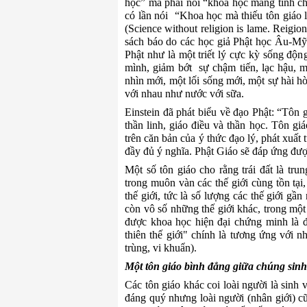
học
”
mà phải nói “khoa học mang tính ch
có lần nói “Khoa học mà thiếu tôn giáo
(Science without religion is lame. Reigion
sách báo
do
các học giả Phật học Âu
-
Mỹ 
Phật như là một triết lý cực kỳ sống độn
mình, giảm bớt sự chậm tiến, lạc hậu, m
nhìn mới, một lối sống mới, một sự hài h
với nhau như nước với sữa.
Einstein đã phát biểu về
đ
ạo Phật: “Tôn g
thần linh, giáo điều và thần học. Tôn gi
trên căn bản của ý thức đạo lý, phát xuấ
đầy đủ ý nghĩa. Phật Giáo sẽ đáp ứng đượ
Một số tôn giáo cho rằng
trái
đất
là
trun
trong muôn vàn các thế giới cùng tồn tại
thế giới
,
t
ức là số lượng các thế giới gần
còn vô số những thế giới khác, trong một
được khoa học hiện đại chứng minh là đ
thiên thế giới" chính là tương ứng với
n
trùng, vi
khuẩn).
Một tôn giáo bình đẳng giữa chúng sinh
Các tôn giáo khác coi loài người là sinh 
đáng quý nhưng
loài người (nhân giới) c