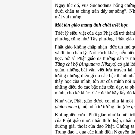
Ngay lúc đó, vua Sudhodana bỗng chứng 
dưới chân ta cũng tràn đầy sự sống”. N
mắt vui mừng.
Một tôn giáo mang tính chất triết học
Triết lý siêu việt của đạo Phật đã trở th
phương cũng như Tây phương. Phật giáo đã
P
hật giáo không chấp nhận đức tin mù qu
và đi tìm chân lý. Nói cách khác, nếu hiểu 
học, bởi vì Phật giáo đã hướng d
ẫ
n ta n
Tăng chi bộ (Anguttara Nikaya)
có ghi l
quán, những bài văn viết lưu truyền lại
tưởng những điều gì do các bậc thánh nhâ
thầy học của mình, tôn sư của mình nói r
những điều do các bậc nêu trên dạy, ta phả
mình, cho kẻ khác. Các đệ tử hãy lấy đó l
Như vậy, Phật giáo được coi như là một t
philosopher
), một nhà tư tưởng lớn (
the g
Khi nghiên cứu “Phật giáo như là một triế
của Phật giáo như: nhận thức luận, nhân 
đường giải thoát của đạo Phật.
Chúng ta
Trung đạo...
qua các kinh điển
N
guyên th