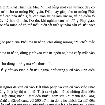
nh Đức Phật Thích Ca Mâu Ni viết bằng một văn tự nào; đây có
y mắn cho tư tưởng Phật giáo. Điều này giúp cho tư tưởng Phật
thế các nhà diễn giải, các luận sư đã làm rực rỡ, và đã điểm tô
 đầy kỳ hoa dị thảo. Do đó, khi nghiên cứu tư tưởng Phật giáo,
uệ của mình để có thể thấu hiểu cái triết lý thâm sâu và siêu việt
g
iáo pháp của Phật mà tu hành, chứ đừng nương tựa, chấp mắc
 lý mà tu hành, đừng y cứ vào văn tự ngôn ngữ mà chấp mắc vào
rí, chứ đừng nương tựa vào thức tình
.
ĩa là y cứ vào kinh điển liễu nghĩa, chứ đừng y cứ vào kinh điển
u người đã căn cứ vào Bát kỉnh pháp và căn cứ vào việc Phật
ằng Phật kỳ thị nam nữ. Thật ra vì phái nữ có những điều kiện
i luật cũng khác... Mãi đến nhiều năm sau khi thành lập Tăng
Mahāprajāpatī cùng với 500 nữ nhân dòng
họ
Thích
C
a mới đến
Lần thứ hai khi nghe
Đ
ức Phật đang ở Kỳ Hoàn tịnh xá,
h
oàng