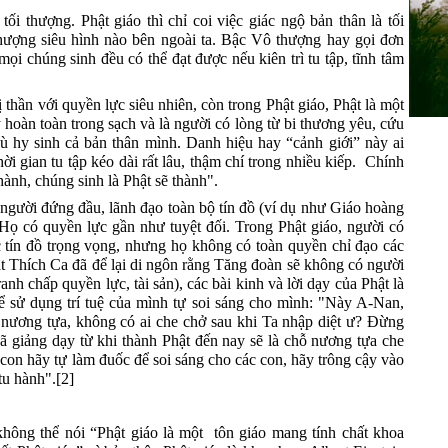
tối thượng. Phật giáo thì chỉ
coi việc
giác ngộ
bản thân
là tối
thượng
siêu hình nào bên ngoài ta
. Bậc Vô thượng hay gọi đơn
mọi chúng sinh đều có thể đạt được nếu kiên trì tu tập, tĩnh tâm
ị thần
với
quyền lực siêu nhiên
, c
òn trong Phật giáo, Phật là một
ý
hoàn toàn trong sạch và là người có lòng từ bi thương yêu, cứu
dù hy sinh cả bản thân mình. Danh hiệu
hay “cảnh giới
”
này
ai
hời gian tu tập kéo dài rất lâu
, thậm chí trong nhiều kiếp.
Chính
hành, chúng sinh là Phật sẽ thành".
người đứng đầu, lãnh đạo toàn bộ tín đồ (ví dụ như Giáo hoàng
Họ có quyền lực gần như tuyệt đối
. Trong Phật giáo, người có
ác tín đồ trọng vọng, nhưng họ không có
toàn
quyền chỉ đạo các
ật Thích Ca đã để lại di ngôn rằng Tăng đoàn sẽ không có người
nh chấp quyền lực, tài sản), các bài kinh và lời dạy của Phật là
để sử dụng trí tuệ của mình tự soi sáng cho mình: "Này A-Nan,
 nương tựa, không có ai che chở sau khi Ta nhập diệt ư? Đừng
 giảng dạy từ khi thành Phật đến nay sẽ là chỗ nương tựa che
 con hãy tự làm đuốc để soi sáng cho các con, hãy trông cậy vào
tu hành".[2]
ông thể nói “Phật giáo là một tôn giáo mang tính chất khoa