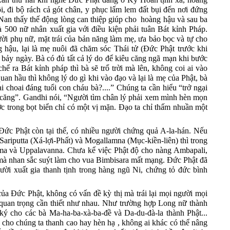
i
,
đi bộ rách cả gót chân, y phục lấm lem đất bụi đến nơi đứng
Nan thấy thế động lòng can thiệp giúp cho
h
oàng hậu và sau ba
à 500 nữ nhân xuất gia với điều kiện phải tuân Bát kỉnh Pháp.
ười phụ nữ, mặt trái của bản năng
l
àm mẹ, ưa bảo bọc và tự cho
 hậu, lại là mẹ nuôi đã chăm sóc
T
hái tử (
Đức
Phật trước khi
c bảy ngày. Bà có đủ tất cả lý do để kiêu căng ngã mạn khi bước
ế ra Bát kỉnh pháp thì bà sẽ trổ trời mà lên, không coi ai vào
uan hầu thì không lý do gì khi vào đạo và lại là mẹ của Phật, bà
 choai đáng tuổi con cháu bà?....
”
Chúng ta
cần
hiểu
“
trở ngại
 căng
”
. Gandhi nói
,
“
Người tìm chân lý phải xem mình hèn mọn
trong bọt biển chỉ có một vị mặn. Đạo ta chỉ thấm nhuần một
Đ
ức Phật còn tại thế,
có
nhiều người chứng quả A
-
la
-
hán
. Nếu
 Sariputta (Xá
-
lợi
-
Phất) và Mogallamna (Mục
-k
iề
n-l
iên) thì
trong
ma và Uppalavanna.
Chưa kể việc Phật độ cho nàng Ambapali
,
à nhan sắc suýt làm cho vua Bimbisara mất mạng
.
Đức Phật đã
ười xuất gia thanh tịnh trong hàng ngũ Ni
,
chứng tỏ đức bình
của
Đ
ức Phật, không có vấn đề kỳ thị mà trái lại mọi người mọi
quan trọng cần thiết như nhau
.
Như trường hợp Long
n
ữ thành
 ký cho các
b
à Ma
-
ha
-
ba
-
x
à-
ba
-
đề và Da
-
du
-
đà
-
la thành Phật...
 cho chúng ta thanh cao hay hèn hạ , không ai khác có thể nâng