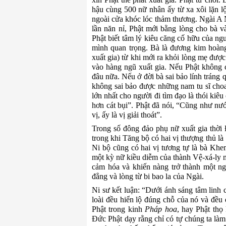
hậu cùng 500 nữ nhân ấy từ xa xôi lặn lộ
ngoài cửa khóc lóc thảm thương. Ngài A 
lần năn nỉ, Phật mới bằng lòng cho bà v
Phật biết tâm lý kiêu căng cố hữu của ng
mình quan trọng
.
Bà là đương kim hoàng
xuất gia) từ khi mới ra khỏi lòng mẹ đượ
vào hàng ngũ xuất gia. Nếu Phật không ch
đâu nữa. Nếu ở đời bà sai bảo lính tráng q
không sai bảo được những nam tu sĩ choai
lớn nhất cho người đi tìm đạo là thói kiêu
hơn cát bụi”
.
Phật đã nói
,
“Cũng như nước 
vị, ấy là vị giải thoát
”
.
Trong số đông đảo phụ nữ xuất gia thời
t
rong khi Tăng bộ có
hai
vị
thượng thủ
là
Ni bộ cũng
có
hai vị
tương tự
là bà Khe
một kỳ nữ kiều diễm của thành
Vệ-xá-ly
m
cảm hóa và khiến nàng trở thành một ng
đẳng
và lòng từ bi bao la của
N
gài.
Ni sư kết luận
:
“Dưới ánh sáng tâm linh 
loài đều hiển lộ đúng chỗ của nó và đều 
Phật trong kinh
Pháp hoa
, hay Phật thọ
Đức Phật dạy rằng chỉ có tự chúng ta làm