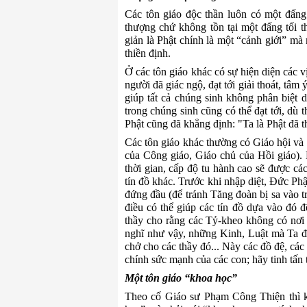
C
ác tôn giáo độc thần luôn có một đấng 
thượng chứ không tồn tại một đấng tối 
giản là Phật chính là một
“cảnh giới
” mà 
thiền định.
Ở các tôn giáo khác có sự hiện diện c
ác v
người đã giác ngộ, đạt tới giải thoát,
tâm 
giúp tất cả chúng sinh không phân biệt 
trong
chúng sinh
cũng
có thể đạt tới, dù t
Phật cũng đã khẳng định: "Ta là Phật đã t
Các tôn giáo khác thường có Giáo hội và 
của Công giáo,
Giáo chủ
của Hồi giáo).
thời gian, cấp độ tu hành cao sẽ được c
tín đồ khác. Trước khi nhập diệt, Đức Ph
đứng đầu (để tránh Tăng đoàn bị sa vào tra
điều có thể giúp các tín đồ dựa vào đó 
thầy cho rằng các Tỷ-kheo không có nơi
nghĩ như vậy, những Kinh, Luật mà Ta đã
chở cho các thầy đó... Này các đồ đệ, các
chính sức mạnh của các con; hãy tinh tấn 
Một tôn giáo “khoa học
”
Theo cố Giáo sư Phạm Công Thiện thì kh