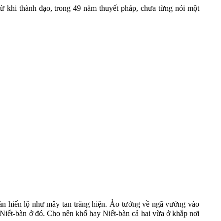
ừ khi thành đạo, trong 49 năm thuyết pháp, chưa từng nói một
àn hiển lộ như mây tan trăng hiện. Ảo tưởng về ngã vướng vào
 Niết
-
bàn ở đó. Cho nên khổ hay Niết
-
bàn cả hai vừa ở khắp nơi