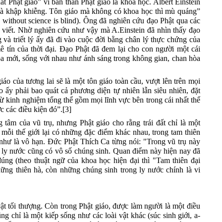
ất Phật giáo
”
vì bản thân Phật giáo là khoa học. Albert Einstein
 là khập khiễng. Tôn giáo mà không có khoa học thì mù quáng”
 without science is blind).
Ông đã nghiên cứu
đ
ạo Phật qua các
viết.
Nhờ nghiên cứu như vậy mà A.Einstein đã nhìn thấy
đ
ạo
g và triết lý ấy đã đi vào cuộc đời bằng chân lý thực chứng của
ê tín của thời đại. Đạo Phật đã đem lại cho con người một cái
òa mới, sống với nhau như ánh sáng trong không gian, chan hòa
iáo của tương lai sẽ là một tôn giáo toàn cầu, vượt lên trên mọi
áo ấy phải bao quát cả phương diện tự nhiên lẫn siêu nhiên, đặt
t từ kinh nghiệm tổng thể gồm mọi lĩnh vực
b
ên trong cái nhất thể
c các điều kiện đó”
.[
3
]
g tâm của vũ trụ
, nhưng Phật giáo cho rằng
t
rái
đ
ất
chỉ là một
, mỗi thế giới lại có những đặc điểm khác nhau,
trong tam thiên
 như là vô hạn. Đức Phật Thích Ca từng nói: "Trong vũ trụ này
 ly nước cũng có vô số
chúng sinh. Quan
điểm này hiện nay đã
úng (theo thuật ngữ của khoa học hiện đại thì "Tam thiên đại
hững
thiên hà, còn những
chúng sinh
trong
ly
nước chính là vi
vật tối thượng. Còn trong Phật giáo,
được làm người là một điều
ũng chỉ là một kiếp sống như các loài vật khác (súc sinh giới, a-