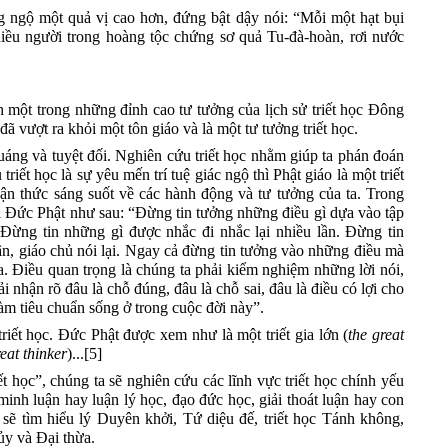
ngộ một quả vị cao hơn, đứng bật dậy nói: “Mỗi một hạt bụi
hiều người trong hoàng tộc chứng sơ quả Tu-đà-hoàn, rơi nước
ành một trong những đỉnh cao tư tưởng của lịch sử triết học Đông
 vượt ra khỏi một tôn giáo và là một tư tưởng triết học.
áng và tuyệt đối. Nghiên cứu triết học nhằm giúp ta phán đoán
triết học là sự yêu mến trí tuệ giác ngộ thì Phật giáo là một triết
hận thức sáng suốt về các hành động và tư tưởng của ta
.
Trong
ời Đức Phật như sau: “Đừng tin tưởng những điều gì dựa vào tập
. Đừng tin những gì được nhắc đi nhắc lại nhiều lần. Đừng tin
n, giáo chủ nói lại. Ngay cả đừng tin tưởng vào những điều mà
a. Điều quan trọng là chúng ta phải kiểm nghiệm những lời nói,
i nhận rõ đâu là chỗ đúng, đâu là chỗ sai, đâu là điều có lợi cho
àm tiêu chuẩn sống ở trong cuộc đời này”.
riết học
.
Đức Phật được
xem như
là một triết gia lớn
(
the great
reat thinker
)
...
[5]
t học”, chúng ta sẽ nghiên cứu các lĩnh vực triết học chính yếu
minh luận hay luận lý học, đạo đức học, giải thoát luận hay con
 sẽ tìm hiểu
l
ý
D
uyên khởi, Tứ
d
iệu đế,
t
riết học
T
ánh
k
hông,
ủy và
Đ
ại thừa.