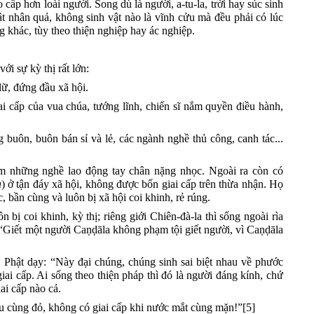
ao cấp hơn loài người. Song dù là người, a-tu-la, trời hay súc sinh
uật nhân quả, không sinh vật nào là vĩnh cửu mà đều phải có lúc
ng khác,
tùy theo thiện nghiệp hay ác nghiệp.
với sự kỳ thị rất
lớn
:
 lữ, đứng đầu xã hội.
iai cấp của vua chúa, tướng l
ĩ
nh, chiến sĩ nắm quyền điều hành,
 buôn, buôn bán sỉ và lẻ, các ngành nghề thủ công, canh tác...
m những nghề lao động tay chân nặng nhọc. Ngoài ra còn có
a
) ở tận đáy xã hội, không được
bốn
giai cấp trên thừa nhận. Họ
ực, bần cùng
và luôn bị xã hội coi khinh, rẻ rúng.
 bị coi khinh, kỳ thị; riêng giới Chiên-đà-la thì sống ngoài rìa
“Giết một người Caṇḍāla không phạm tội giết người, vì Caṇḍāla
, Phật dạy
: “Này đại chúng, chúng sinh sai biệt nhau về phước
iai cấp. Ai sống theo thiện pháp thì đó là người đáng kính, chứ
ai cấp nào cả.
u
c
ùng
đỏ
,
k
hông
c
ó
g
iai
c
ấp
k
hi
n
ước
m
ắt
c
ùng
m
ặn!”[5]