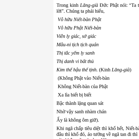
Trong
k
inh
Lăng
-g
ià
Đức
Phật nói
:
“Ta t
lời”
.
Chúng ta phải hiểu
,
Vô hữu
N
iết
-
bàn Phật
Vô hữu Phật
N
iết
-
bàn
Viễn ly giác, sở giác
Mâu
-
ni tịch tịch quán
Thị tắc yểm ly sanh
Thị danh vi bất thủ
Kim thế hậu thế tịnh
.
(Kinh
Lăng
-g
ià
)
(
Không Phật vào Niết
-
bàn
Không
N
iết
-
bàn của Phật
Xa lìa biết bị biết
Bậc thành lặng quan sát
Nhờ vậy sanh nhàm chán
Ấy là không ôm giữ
).
Khi ngã chấp tiêu diệt thì khổ hết, Niết
-
b
đâu thì khổ đó, ảo tưởng về ngã tan đi thì