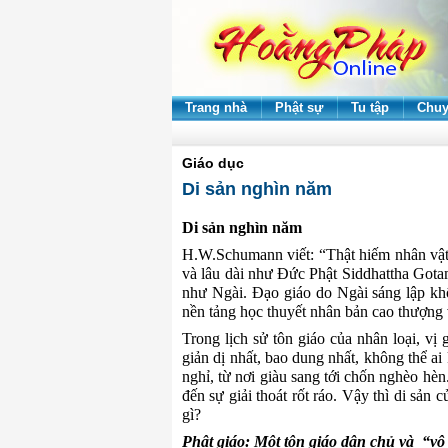
Trang nhà
Phật sự
Tu tập
Chuy
Giáo dục
Di sản nghìn năm
Di sản nghìn năm
H.W.Schumann viết: “Thật hiếm nhân vật 
và lâu dài như Đức Phật Siddhattha Got
như Ngài. Ðạo giáo do Ngài sáng lập kh
nền tảng học thuyết nhân bản cao thượng
Trong lịch sử tôn giáo của nhân loại, vị 
giản dị nhất, bao dung nhất, không thể a
nghỉ, từ nơi giàu sang tới chốn nghèo hè
đến sự giải thoát rốt ráo. Vậy thì di sản c
gì?
Phật giáo: Một tôn giáo dân chủ và “vô