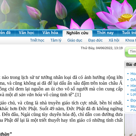
ên đề
Văn học
Văn hóa
Thời nay
Tuổi tr
Nghiên cứu
Triết học
Tâm lý
Giáo dục
Đạo đức
Xã hội
Khoa 
Thứ Bảy, 04/06/2022, 13:19
Bài đ
Ho
nào trong lịch sử tư tưởng nhân loại
đã
có ảnh hưởng rộng lớn
DA
ama, và cũng không ai
đã
để lại dấu ấn sâu đậm trên toàn châu Á
Hì
ông chỉ đem lại nguồn an ủi cho vô số người mà còn cung cấp
miê
 và một
di sản văn hóa
vô cùng tinh tế”
.[1]
Lợi
Đọ
giáo chủ, và cũng là nhà truyền giáo tích cực nhất, bền bỉ nhất,
Mon
i khác hơn Đức Phật. Suốt
49
năm, Đức Phật
đã
đi không ngừng
Cô
n. Đến đâu, Ngài cũng tùy duyên hóa độ, chỉ dẫn con đường đưa
Đầu
ủa Phật để lại là một triết thuyết hay tôn giáo có những tính chất
Cầu
vù
 thần
”