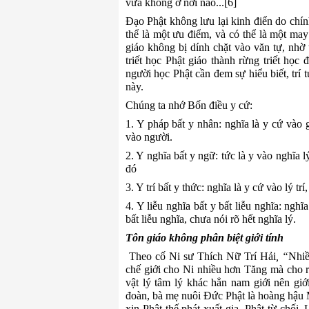
vừa không ở nơi nào...
[
6
]
Đạo Phật không lưu lại kinh điển do chí
thể là một ưu điểm, và có thể là một ma
giáo không bị dính chặt vào văn tự, nhờ 
triết học Phật giáo thành rừng triết học
người học Phật cần đem sự hiểu biết, trí t
này.
Chúng ta nhớ
Bốn
đ
iều
y
c
ứ
:
1. Y pháp bất y nhân: nghĩa là y cứ vào
vào người
.
2. Y nghĩa bất y ngữ: tức là y vào nghĩa
đó
3. Y trí bất y thức: nghĩa là y cứ vào lý t
4. Y liễu nghĩa b
ấ
t y bất liễu nghĩa: ngh
bất liễu nghĩa, chưa nói rõ hết nghĩa lý.
Tôn giáo không phân biệt giới tính
Theo cố Ni sư Thích Nữ Trí Hải
, “
Nhiề
chế giới cho Ni nhiều hơn Tăng mà cho r
vật lý tâm lý khác hẳn nam giới nên giớ
đoàn, bà mẹ nuôi
Đ
ức Phật là
h
oàng hậu 
xin Phật thế phát xuất gia.
Phật từ chối
.