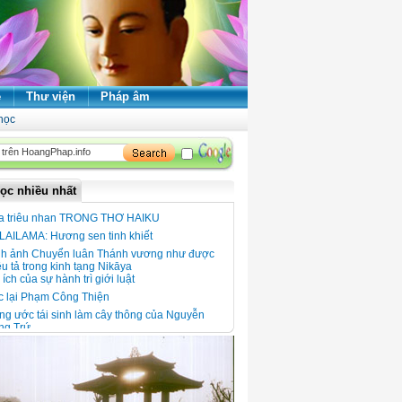
ẻ
Thư viện
Pháp âm
học
ọc nhiều nhất
a triêu nhan TRONG THƠ HAIKU
LAILAMA: Hương sen tinh khiết
nh ảnh Chuyển luân Thánh vương như được
u tả trong kinh tạng Nikāya
 ích của sự hành trì giới luật
c lại Phạm Công Thiện
g ước tái sinh làm cây thông của Nguyễn
ng Trứ
 xuân đọc thơ thiền
 ngói Thanh Toàn - Nét đẹp kiến trúc giữa
ng quê Thanh Thủy