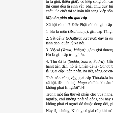
tu-la giới, thiên giới), có kiếp sống còn c
thì cũng đều là sinh vật, phải chịu quy l
chết; lúc chết thì sẽ luân hồi sang kiếp số
Một tôn giáo phi giai cấp
Xã hội
vào thời Đức
Phật có bốn giai cấp 
1- Bà-la-môn (
Brāhmaṇā
): giai cấp Tăng
2. Sát-đế-lỵ (
Khattiya; Kṣtriya
):
đ
ây là g
lãnh đạo, quản lý xã hội.
3. Vệ-xá (
Vessa; Vaiśya
):
g
ồm giới thương
Họ là giai cấp trung lưu
.
4. Thủ-đà-la (
Sudda, Sūdra; Śūdra
): Gồ
hạng tiện dân, nô lệ Chiên-đà-la (
Caṇḍāl
là “giai cấp” tiện nhân, hạ liệt, sống cơ c
Thời nào cũng vậy, giai cấp Thủ-đà-la luôn
xã hội, đến nổi luật
M
aṇu
có điều khoản: 
không phải là người”
.[
4
]
Trong một lần thuyết pháp cho vua nghe
nghiệp, chứ không phải vì dòng dõi hay g
không phải vì người đó thuộc dòng dõi, gi
Này đại chúng, Không
có g
iai
c
ấp
k
hi
m
á