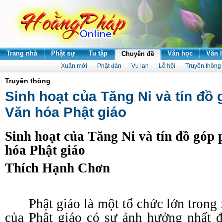
Trang nhà
Phật sự
Tu tập
Văn học
Văn 
Chuyên đề
Xuân mới
Phật đản
Vu lan
Lễ hội
Truyền thông
Truyền thông
Sinh hoạt của Tăng Ni và tín đồ
Văn hóa Phật giáo
Sinh hoạt của Tăng Ni và tín đồ góp
hóa Phật giáo
Thích Hạnh Chơn
Phật giáo là một tổ chức lớn trong
của Phật giáo có sự ảnh hưởng nhất 