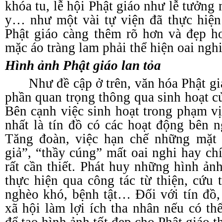
khóa tu, lễ hội Phật giáo như lễ tưởng
y… như một vài tự viện đã thực hiện
Phật giáo càng thêm rõ hơn và đẹp hơ
mặc áo tràng lam phải thể hiện oai nghi
Hình ảnh Phật giáo lan tỏa
Như đề cập ở trên, văn hóa Phật g
phần quan trọng thông qua sinh hoạt c
Bên cạnh việc sinh hoạt trong phạm vị
nhất là tín đồ có các hoạt động bên n
Tăng đoàn, việc hạn chế những mặt 
giả”, “thầy cúng” mất oai nghi hay ch
rất cần thiết. Phát huy những hình ả
thực hiện qua công tác từ thiện, cứu
nghèo khó, bệnh tật… Đối với tín đồ,
xã hội làm lợi ích tha nhân nếu có t