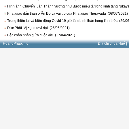
Hình ảnh Chuyển luân Thánh vương như được miêu tả trong kinh tạng Nikāy
Phật giáo dấn thân ở Ấn Độ và vai trò của Phật giáo Theravāda (08/07/2021)
Trong thiên tai và biến động Covid 19 giữ tâm bình thản trong tỉnh thức (29/0
Đức Phật: Vị đạo sư vĩ đại (26/06/2021)
Bậc chân nhân giữa cuộc đời (17/04/2021)
HoangPhap.info
Địa chỉ chùa Huế
|