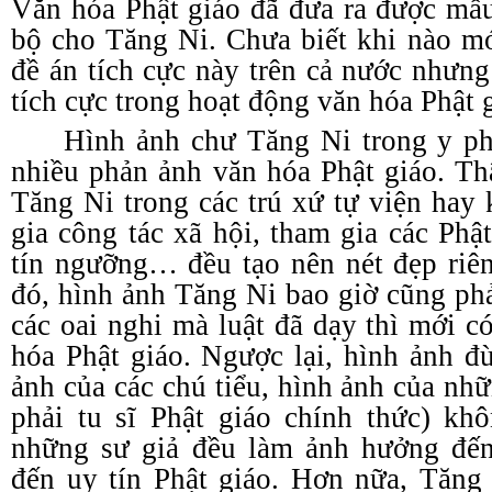
Văn hóa Phật giáo đã đưa ra được mẫ
bộ cho Tăng Ni. Chưa biết khi nào m
đề án tích cực này trên cả nước nhưng
tích cực trong hoạt động văn hóa Phật 
Hình ảnh chư Tăng Ni trong y phụ
nhiều phản ảnh văn hóa Phật giáo. Thậ
Tăng Ni trong các trú xứ tự viện hay
gia công tác xã hội, tham gia các Phậ
tín ngưỡng… đều tạo nên nét đẹp riê
đó, hình ảnh Tăng Ni bao giờ cũng phả
các oai nghi mà luật đã dạy thì mới c
hóa Phật giáo. Ngược lại, hình ảnh đù
ảnh của các chú tiểu, hình ảnh của nh
phải tu sĩ Phật giáo chính thức) kh
những sư giả đều làm ảnh hưởng đến
đến uy tín Phật giáo. Hơn nữa, Tăng