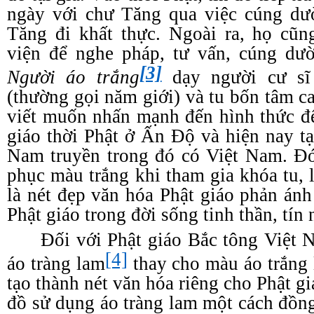
ngày với chư Tăng qua việc cúng dư
Tăng đi khất thực. Ngoài ra, họ cũn
viện để nghe pháp, tư vấn, cúng dư
[3]
Người áo trắng
dạy người cư s
(thường gọi năm giới) và tu bốn tâm c
viết muốn nhấn mạnh đến hình thức để
giáo thời Phật ở Ấn Độ và hiện nay tạ
Nam truyền trong đó có Việt Nam. Đó
phục màu trắng khi tham gia khóa tu, 
là nét đẹp văn hóa Phật giáo phản ánh
Phật giáo trong đời sống tinh thần, tín
Đối với Phật giáo Bắc tông Việt
[4]
áo tràng lam
thay cho màu áo trắng 
tạo thành nét văn hóa riêng cho Phật g
đồ sử dụng áo tràng lam một cách đồng