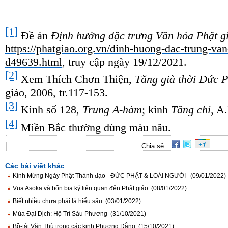
[1]
Đề án
Định hướng đặc trưng Văn hóa Phật g
https://phatgiao.org.vn/dinh-huong-dac-trung-va
d49639.html
, truy cập ngày 19/12/2021.
[2]
Xem Thích Chơn Thiện,
Tăng già thời Đức P
giáo, 2006, tr.117-153.
[3]
Kinh số 128,
Trung A-hàm
; kinh
Tăng chi
, A.
[4]
Miền Bắc thường dùng màu nâu.
Chia sẻ:
Các bài viết khác
Kính Mừng Ngày Phật Thành đạo - ĐỨC PHẬT & LOÀI NGƯỜI (09/01/2022)
Vua Asoka và bốn bia ký liên quan đến Phật giáo (08/01/2022)
Biết nhiều chưa phải là hiểu sâu (03/01/2022)
Mùa Đại Dịch: Hộ Trì Sáu Phương (31/10/2021)
Bồ-tát Văn Thù trong các kinh Phương Đẳng (15/10/2021)