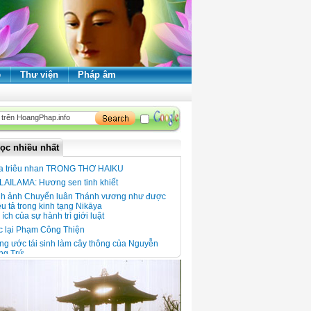
ẻ
Thư viện
Pháp âm
ọc nhiều nhất
a triêu nhan TRONG THƠ HAIKU
LAILAMA: Hương sen tinh khiết
nh ảnh Chuyển luân Thánh vương như được
u tả trong kinh tạng Nikāya
 ích của sự hành trì giới luật
c lại Phạm Công Thiện
g ước tái sinh làm cây thông của Nguyễn
ng Trứ
 xuân đọc thơ thiền
 ngói Thanh Toàn - Nét đẹp kiến trúc giữa
ng quê Thanh Thủy