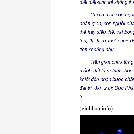
diệt
diệt-sinh
thì
không
th
Chỉ
có
một
, con
ngư
nhân
gian
, con
người
củ
thể
hay
siêu
thể
,
trải
bón
tận
,
thị
hiện
một
cuộc
đ
tiền
khoáng
hậu
.
Trần
gian
chưa
từng
mảnh
đất
trầm
luân
thốn
khiết
đón
nhận
bước
châ
đại
trí
,
đại
từ
bi:
Đức
Phậ
ta
.
(vinhhao.info)