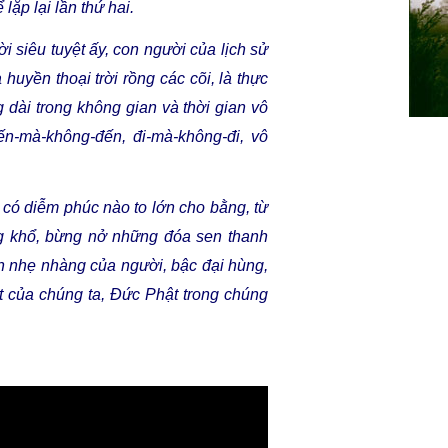
ể
lặp
lại
lần
thứ
hai
.
ời
siêu
tuyệt
ấy
, con
người
của
lịch
sử
a
huyền
thoại
trời
rồng
các
cõi
,
là
thực
g
dài
trong
không
gian
và
thời
gian
vô
ến-mà-không-đến
,
đi-mà-không-đi
,
vô
có
diễm
phúc
nào
to
lớn
cho
bằng
,
từ
g
khổ
,
bừng
nở
những
đóa
sen
thanh
n
nhẹ
nhàng
của
người
,
bậc
đại
hùng
,
t
của
chúng
ta
,
Đức
Phật
trong
chúng