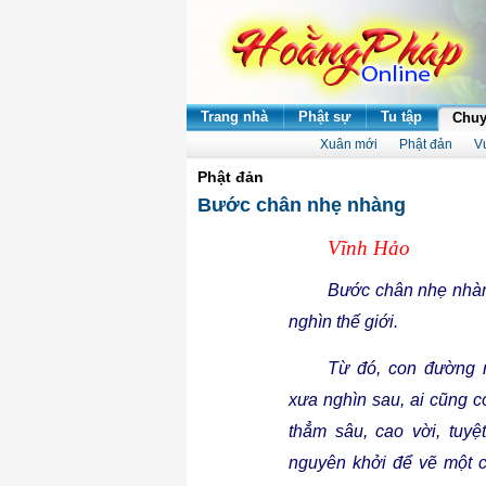
Trang nhà
Phật sự
Tu tập
Chuy
Xuân mới
Phật đản
V
Phật đản
Bước chân nhẹ nhàng
Vĩnh
Hảo
Bước
chân
nhẹ
nhà
nghìn
thế
giới
.
Từ
đó
, con
đường
xưa
nghìn
sau
,
ai
cũng
c
thẳm
sâu
,
cao
vời
,
tuyệt
nguyên
khởi
để
vẽ
một
c