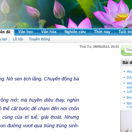
Văn học
Văn hóa
Nghiên cứu
Thời nay
Tuổi tr
ên đề
u lan
Lễ hội
Truyền thông
Thứ Tư, 08/05/2013, 20:01
Bài đ
Ho
DA
ng
.
Nở
sen
tịch
lặng
.
Chuyển
động
ba
Hì
miê
Lợi
Đọ
rộng
mở
;
mà
huyền
diệu
thay
,
nghìn
Mon
Cô
ó
thể
cất
bước
để
chạm
đến
nơi
chốn
Đầu
cùng
của
trí
tuệ
,
giải
thoát
.
Nhưng
Cầu
vù
on
đường
vượt
qua
trùng
trùng
sinh-