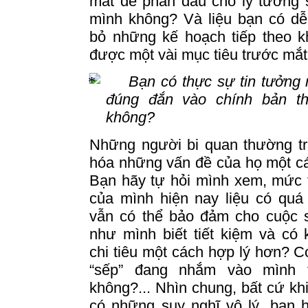
mắt để phấn đấu cho lý tưởng 
mình không?
Và liệu bạn có dễ
bỏ những kế hoạch tiếp
theo
kh
được một vài mục tiêu trước mắ
Bạn có thực sự tin tưởng
đúng đắn vào chính bản t
không?
Những người bi quan thường tr
hóa những vấn đề của họ một cá
Bạn hãy tự hỏi mình xem, mức
của mình hiện nay liệu có quá
vẫn có thể bảo đảm cho cuộc 
như mình biết tiết kiệm và có
chi tiêu một cách hợp lý hơn? C
“sếp” đang nhắm vào mình 
không
?...
Nhìn chung, bất cứ kh
có những suy nghĩ vô lý, bạn 