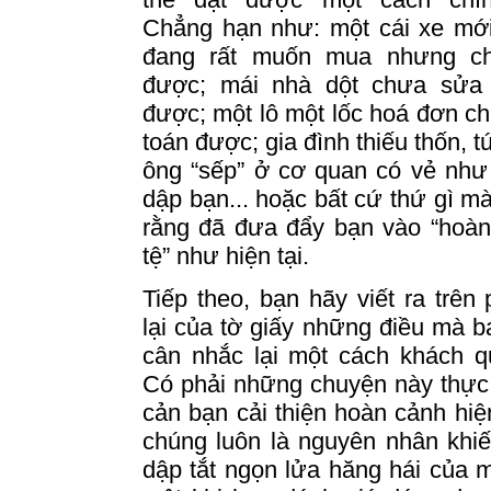
Chẳng hạn như: một cái xe mớ
đang rất muốn mua nhưng c
được; mái nhà dột chưa sửa 
được; một lô một lốc hoá đơn c
toán được; gia đình thiếu thốn, t
ông “sếp” ở cơ quan có vẻ như
dập bạn... hoặc bất cứ thứ gì m
rằng đã đưa đẩy bạn vào “hoàn
tệ” như hiện tại.
Tiếp
theo
, bạn hãy viết ra trên
lại của tờ giấy những điều mà b
cân nhắc lại một cách khách q
Có phải những chuyện này thực
cản bạn cải thiện hoàn cảnh hiện
chúng luôn là nguyên nhân khi
dập tắt ngọn lửa hăng hái của