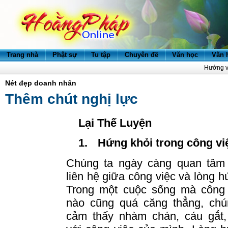
Trang nhà
Phật sự
Tu tập
Chuyên đề
Văn học
Văn 
Hướng v
Nét đẹp doanh nhân
Thêm chút nghị lực
Lại Thế Luyện
1.
Hứng khỏi trong công vi
Chúng ta ngày càng quan tâm
liên hệ giữa công việc và lòng h
Trong một cuộc sống mà công 
nào cũng quá căng thẳng, chú
cảm thấy nhàm chán, cáu gắt,