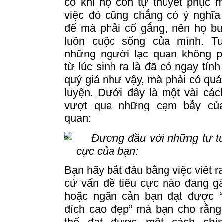
có khi họ còn tự thuyết phục 
việc đó cũng chẳng có ý nghĩa
để mà phải cố gắng, nên họ bu
luôn cuộc sống của mình.
Tu
những người lạc quan không p
từ lúc sinh ra là đã có ngay tính
quý giá như vậy, mà phải có quá 
luyện.
Dưới đây là một vài các
vượt qua những cạm bẫy của
quan:
Đương đầu với những tư t
cực của bạn:
Bạn hãy bắt đầu bằng việc viết ra
cứ vấn đề tiêu cực nào đang gâ
hoặc ngăn cản bạn đạt được 
đích cao đẹp” mà bạn cho rằng
thể đạt được một cách chí