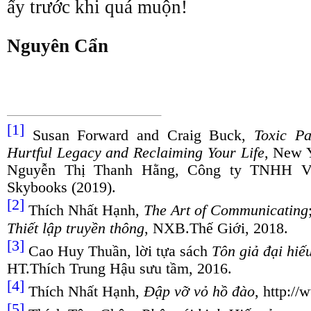
ấy trước khi quá muộn!
Nguyên Cẩn
[1]
Susan Forward and Craig Buck,
Toxic Pa
Hurtful Legacy and Reclaiming Your Life
, New Y
Nguyễn Thị Thanh Hằng, Công ty TNHH Vă
Skybooks (2019).
[2]
Thích Nhất Hạnh,
The Art of Communicating
Thiết lập truyền thông
, NXB.Thế Giới, 2018.
[3]
Cao Huy Thuần, lời tựa sách
Tôn giả đại hiế
HT.Thích Trung Hậu sưu tầm, 2016.
[4]
Thích Nhất Hạnh,
Đập vỡ vỏ hồ đào
, http:/
[5]