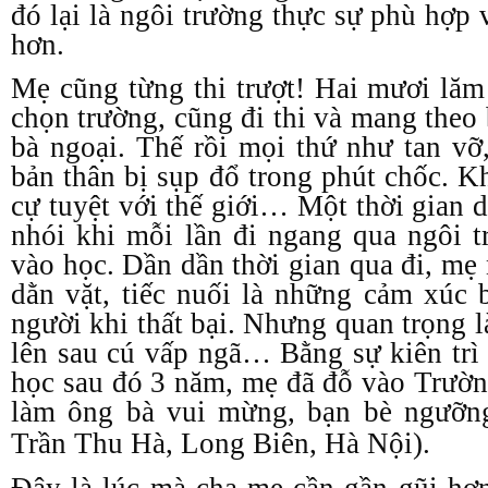
đó lại là ngôi trường thực sự phù hợp
hơn.
Mẹ cũng từng thi trượt! Hai mươi lă
chọn trường, cũng đi thi và mang theo
bà ngoại. Thế rồi mọi thứ như tan vỡ
bản thân bị sụp đổ trong phút chốc. K
cự tuyệt với thế giới… Một thời gian 
nhói khi mỗi lần đi ngang qua ngôi 
vào học. Dần dần thời gian qua đi, mẹ 
dằn vặt, tiếc nuối là những cảm xúc
người khi thất bại. Nhưng quan trọng 
lên sau cú vấp ngã… Bằng sự kiên trì 
học sau đó 3 năm, mẹ đã đỗ vào Trườ
làm ông bà vui mừng, bạn bè ngưỡn
Trần Thu Hà, Long Biên, Hà Nội).
Đây là lúc mà cha mẹ cần gần gũi hơn