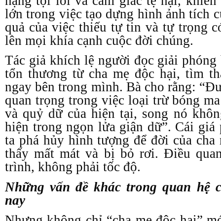
nặng tội lỗi và cảm giác tệ hại, khiế
lớn trong việc tạo dựng hình ảnh tích 
quả của việc thiếu tự tin và tự trọng 
lên mọi khía cạnh cuộc đời chúng.
Tác giả khích lệ người đọc giải phóng
tổn thương từ cha mẹ độc hại, tìm t
ngay bên trong mình. Bà cho rằng: “Đ
quan trọng trong việc loại trừ bóng m
và quỷ dữ của hiện tại, song nó khô
hiện trong ngọn lửa giận dữ”. Cái giá 
ta phá hủy hình tượng để đời của cha
thấy mất mát và bị bỏ rơi. Điều qua
trình, không phải tốc độ.
Những vấn đề khác trong quan hệ 
nay
Nhưng không chỉ “cha mẹ độc hại” mớ