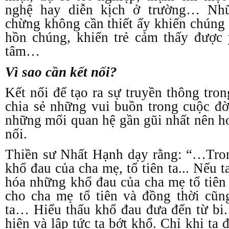
nghệ hay diễn kịch ở trường… Nhữ
chừng không cần thiết ấy khiến chúng 
hồn chúng, khiến trẻ cảm thấy được
tâm…
Vì sao cần kết nối?
Kết nối để tạo ra sự truyền thông tro
chia sẻ những vui buồn trong cuộc đờ
những mối quan hệ gần gũi nhất nên hơ
nối.
Thiền sư Nhất Hạnh dạy rằng: “…Tron
khổ đau của cha mẹ, tổ tiên ta... Nếu t
hóa những khổ đau của cha mẹ tổ tiên 
cho cha mẹ tổ tiên và đồng thời cũn
ta… Hiểu thấu khổ đau đưa đến từ bi
hiện và lập tức ta bớt khổ. Chỉ khi ta 