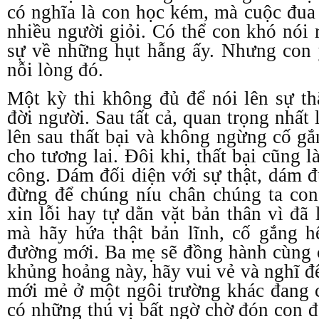
có nghĩa là con học kém, mà cuộc đua 
nhiều người giỏi. Có thể con khó nói 
sự về những hụt hẫng ấy. Nhưng con 
nỗi lòng đó.
Một kỳ thi không đủ để nói lên sự t
đời người. Sau tất cả, quan trọng nhất 
lên sau thất bại và không ngừng cố gắ
cho tương lai. Đôi khi, thất bại cũng 
công. Dám đối diện với sự thật, dám đ
đừng để chúng níu chân chúng ta c
xin lỗi hay tự dằn vặt bản thân vì đã
mà hãy hứa thật bản lĩnh, cố gắng h
đường mới. Ba mẹ sẽ đồng hành cùng 
khủng hoảng này, hãy vui vẻ và nghĩ đ
mới mẻ ở một ngôi trường khác đang c
có những thú vị bất ngờ chờ đón con đ