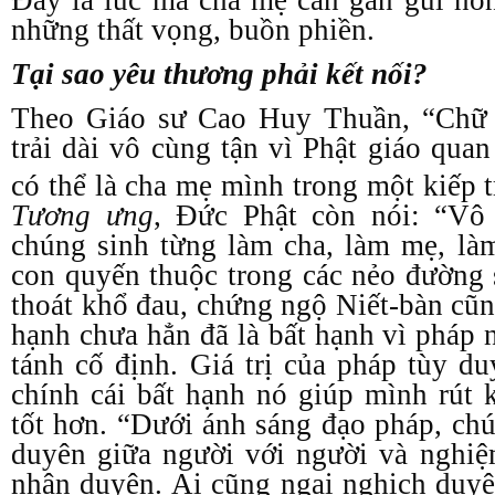
những thất vọng, buồn phiền.
Tại sao yêu thương phải kết nối?
Theo Giáo sư Cao Huy Thuần, “Chữ 
trải dài vô cùng tận vì Phật giáo qua
có thể là cha mẹ mình trong một kiếp 
Tương ưng
, Đức Phật còn nói: “Vô t
chúng sinh từng làm cha, làm mẹ, làm
con quyến thuộc trong các nẻo đường s
thoát khổ đau, chứng ngộ Niết-bàn cũn
hạnh chưa hẳn đã là bất hạnh vì pháp
tánh cố định. Giá trị của pháp tùy d
chính cái bất hạnh nó giúp mình rút
tốt hơn. “Dưới ánh sáng đạo pháp, chú
duyên giữa người với người và nghiệ
nhân duyên. Ai cũng ngại nghịch duy