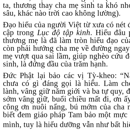
ta, thương thay cha mẹ sinh ta khó n
sâu, khác nào trời cao không lường).
Đạo hiếu của người Việt từ xưa có nét 
cập trong
Lục độ tập kinh
. Hiếu đâu 
thương mẹ là đã làm tròn hiếu đạo c
còn phải hướng cha mẹ về đường ngay
mẹ vượt qua sai lầm, giúp nghèo cứu đ
sinh, là đứng đầu của trăm hạnh.
Đức Phật lại bảo các vị Tỳ-kheo: “N
chưa có gì đáng gọi là hiếu. Làm c
lành, vâng giữ năm giới và ba tự quy, 
sớm vâng giữ, buổi chiều mất đi, ơn ấ
công ơn nuôi nấng, bú mớm của cha
biết đem giáo pháp Tam bảo một mực 
mình, tuy là hiếu dưỡng vẫn như bất hi