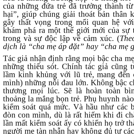
của những đứa trẻ đã trưởng thành t
hại”, giúp chúng giải thoát bản thân
gây thất vọng trong mối quan hệ vớ
khám phá ra một thế giới mới của sự 
trong và sự độc lập về cảm xúc. (
Theo
dịch là “cha mẹ áp đặt” hay “cha mẹ g
Tác giả nhận định rằng mọi bậc cha mẹ
những thiếu sót. Chính tác giả cũng t
lầm kinh khủng với lũ trẻ, mang đến
mình) những nỗi đau lớn. Không bậc c
thương mọi lúc. Sẽ là hoàn toàn bì
thoảng la mắng bọn trẻ. Phụ huynh nào
kiểm soát quá mức. Và hầu như các 
đòn con mình, dù là rất hiếm khi đi c
lần mất kiểm soát ấy có khiến họ trở 
người mẹ tàn nhẫn hay không đủ tư cá