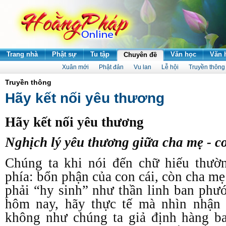
Trang nhà
Phật sự
Tu tập
Văn học
Văn 
Chuyên đề
Xuân mới
Phật đản
Vu lan
Lễ hội
Truyền thông
Truyền thông
Hãy kết nối yêu thương
Hãy kết nối yêu thương
Nghịch lý yêu thương giữa cha mẹ - c
Chúng ta khi nói đến chữ hiếu thườ
phía: bổn phận của con cái, còn cha m
phải “hy sinh” như thần linh ban phư
hôm nay, hãy thực tế mà nhìn nhận
không như chúng ta giả định hàng b