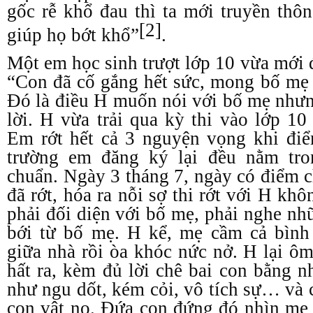
gốc rễ khổ đau thì ta mới truyền thô
[2]
giúp họ bớt khổ”
.
Một em học sinh trượt lớp 10 vừa mới 
“Con đã cố gắng hết sức, mong bố mẹ
Đó là điều H muốn nói với bố mẹ nh
lời. H vừa trải qua kỳ thi vào lớp 
Em rớt hết cả 3 nguyện vọng khi điể
trường em đăng ký lại đều nằm tr
chuẩn. Ngày 3 tháng 7, ngày có điểm c
đã rớt, hóa ra nỗi sợ thi rớt với H kh
phải đối diện với bố mẹ, phải nghe nh
bới từ bố mẹ. H kể, mẹ cầm cả bìn
giữa nhà rồi òa khóc nức nở. H lại ô
hất ra, kèm đủ lời chê bai con bằng 
như ngu dốt, kém cỏi, vô tích sự… và c
con vật nọ. Đứa con đứng đó nhìn mẹ 