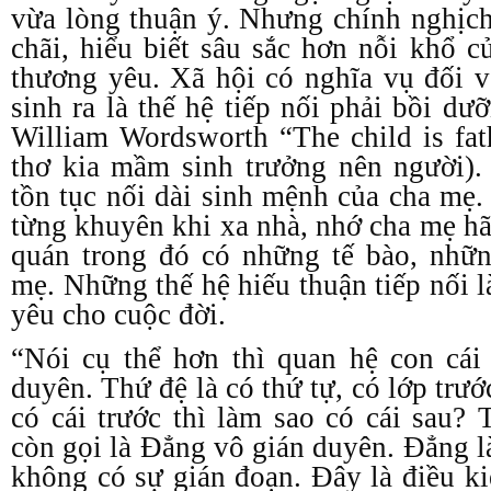
vừa lòng thuận ý. Nhưng chính nghịc
chãi, hiểu biết sâu sắc hơn nỗi khổ 
thương yêu. Xã hội có nghĩa vụ đối vớ
sinh ra là thế hệ tiếp nối phải bồi d
William Wordsworth “The child is fat
thơ kia mầm sinh trưởng nên người).
tồn tục nối dài sinh mệnh của cha mẹ
từng khuyên khi xa nhà, nhớ cha mẹ hã
quán trong đó có những tế bào, nh
mẹ. Những thế hệ hiếu thuận tiếp nối 
yêu cho cuộc đời.
“Nói cụ thể hơn thì quan hệ con cái
duyên. Thứ đệ là có thứ tự, có lớp trư
có cái trước thì làm sao có cái sau?
còn gọi là Đẳng vô gián duyên. Đẳng l
không có sự gián đoạn. Đây là điều ki