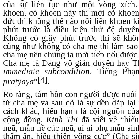
của sự liên tục như một vòng xích
khoen, có khoen này thì mới có khoe
đứt thì không thể nào nối liền khoen k
phút trước là điều kiện thứ đệ duyê
Không có giây phút trước thì sẽ khô
cũng như không có cha mẹ thì làm sao
cha mẹ nên chúng ta mới tiếp nối được 
Cha mẹ là Đẳng vô gián duyên hay Th
immediate subcondition
. Tiếng Ph
[4]
pratyaya
”
.
Rõ ràng, tâm hồn con người được nuôi
từ cha mẹ và sau đó là sự đền đáp lại
cách khác, hiếu hạnh là cội nguồn củ
cộng đồng.
Kinh Thi
đã viết về “hiếu
ngã, mẫu hề cúc ngã, ai ai phụ mẫu sin
thâm ân, hiệu thiên võng cực” (Cha si