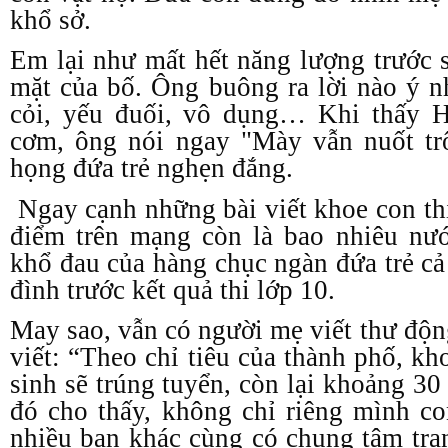
khổ sở.
Em lại như mất hết năng lượng trước 
mặt của bố. Ông buông ra lời nào ý 
cỏi, yếu đuối, vô dụng… Khi thấy 
cơm, ông nói ngay "Mày vẫn nuốt tr
họng đứa trẻ nghẹn đắng.
Ngay cạnh những bài viết khoe con thi
điểm trên mạng còn là bao nhiêu nướ
khổ đau của hàng chục ngàn đứa trẻ cả
đình trước kết quả thi lớp 10.
May sao, vẫn có người mẹ viết thư độn
viết: “Theo chỉ tiêu của thành phố, k
sinh sẽ trúng tuyển, còn lại khoảng 3
đó cho thấy, không chỉ riêng mình c
nhiều bạn khác cùng có chung tâm tr