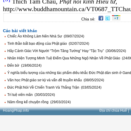
Thích Tâm Châu,
Phật nói kinh Hiếu tử,
http://www.buddhamountain.ca/VT0687_TTChau
Chia sẻ:
Các bài viết khác
Chiếc Áo Không Làm Nên Nhà Sư (09/07/2024)
Tinh thần bất bạo động của Phật giáo (02/07/2024)
Hãy Cảnh Giác Với Người “Trộm Tăng Tướng” Hay “Tặc Trụ” (30/06/2024)
Nhân Hiện Tượng Minh Tuệ Điểm Qua Những Ngộ Nhận Về Phật Giáo (24/0
Đến bờ (19/06/2024)
Ý nghĩa biểu tượng của những tác phẩm điêu khắc Đức Phật đản sinh ở Gan
Văn học Phật giáo sơ kỳ và vấn đề truyền khẩu (08/05/2024)
Đức Phật Nói Về Chiến Tranh Và Thắng Trận (03/05/2024)
Trí tuệ viên mãn (30/03/2024)
Năm rồng kể chuyện rồng (29/03/2024)
HoangPhap.info
Địa chỉ chùa Huế
|