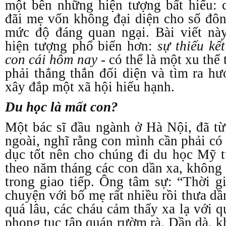
một bên những hiện tượng bất hiếu: 
đãi mẹ vốn không đại diện cho số đôn
mức độ đáng quan ngại. Bài viết nà
hiện tượng phổ biến hơn:
sự thiếu kế
con cái hôm nay
- có thể là một xu thế 
phải thẳng thắn đối diện và tìm ra 
xây đắp một xã hội hiếu hạnh.
Du học là mất con?
Một bác sĩ đầu ngành ở Hà Nội, đã t
ngoài, nghĩ rằng con mình cần phải có
dục tốt nên cho chúng đi du học Mỹ 
theo năm tháng các con dần xa, không 
trong giao tiếp. Ông tâm sự: “Thời g
chuyện với bố mẹ rất nhiều rồi thưa d
quá lâu, các cháu cảm thấy xa lạ với 
phong tục tập quán rườm rà. Dần dà, k