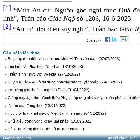
[1]
“Mùa An cư: Nguồn gốc nghi thức Quá đườn
linh”, Tuần báo
Giác Ngộ
số 1206, 16-6-2023.
[2]
“An cư, đôi điều suy nghĩ”, Tuần báo
Giác N
Chia sẻ:
Các bài viết khác
Ba pháp đưa đến vô sanh theo kinh Mi Tiên vấn đáp (07/07/2023)
Tìm hiểu về Phật hiệu Như Lai (13/01/2023)
Thiền Tỉnh Thức Với Vô Ngã (27/12/2022)
Duy Ma Cật – Vị Bồ tát dùng phương tiện thuyết pháp (29/11/2022)
Lý tưởng giải thoát trong nhà Phật (01/04/2022)
Giảng dạy đạo đức: Cách thức Phật pháp ứng phó với yêu cầu phát triển bền 
Nhân quả đồng thời (13/01/2022)
Học giới luật Phật giáo ở Việt Nam hiện nay (04/01/2022)
Chữ hiếu trong vòng xoay luật pháp (10/09/2021)
Để xứng đáng làm người nữ tu (03/09/2021)
HoangPhap.info
Địa chỉ chùa Huế
|