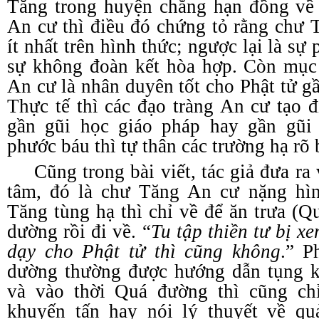
Tăng trong huyện chẳng hạn đồng về 
An cư thì điều đó chứng tỏ rằng chư 
ít nhất trên hình thức; ngược lại là sự
sự không đoàn kết hòa hợp. Còn mục
An cư là nhân duyên tốt cho Phật tử g
Thực tế thì các đạo tràng An cư tạo đ
gần gũi học giáo pháp hay gần gũi
phước báu thì tự thân các trường hạ rõ b
Cũng trong bài viết, tác giả đưa ra
tâm, đó là chư Tăng An cư nặng hìn
Tăng tùng hạ thì chỉ về để ăn trưa (
dường rồi đi về. “
Tu tập thiền tư bị x
dạy cho Phật tử thì cũng không
.” P
dường thường được hướng dẫn tụng ki
và vào thời Quá đường thì cũng ch
khuyến tấn hay nói lý thuyết về qu