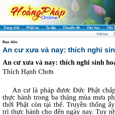
Trang nhà
Phật sự
Tu tập
Chuyên đề
Văn học
Văn 
Triết học
T
Đạo đức
An cư xưa và nay: thích nghi si
An cư xưa và nay: thích nghi sinh ho
Thích Hạnh Chơn
An cư là pháp đươc Đức Phật chấ
thực hành trong ba tháng mùa mưa ph
thời Phật còn tại thế. Truyền thống 
trì thực hành cho đến ngày nay. Tuy nh