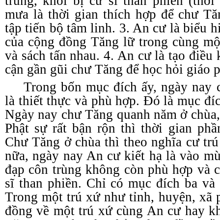
trùng, khỏi bị cư sĩ than phiền (thờ
mưa là thời gian thích hợp để chư T
tập tiến bộ tâm linh. 3. An cư là biểu 
của cộng đồng Tăng lữ trong cùng một
và sách tấn nhau. 4. An cư là tạo điều 
cận gần gũi chư Tăng để học hỏi giáo 
Trong bốn mục đích ấy, ngày nay 
là thiết thực và phù hợp. Đó là mục đí
Ngày nay chư Tăng quanh năm ở chùa, 
Phật sự rất bận rộn thì thời gian phầ
Chư Tăng ở chùa thì theo nghĩa cư trú
nữa, ngày nay An cư kiết hạ là vào mù
đạp côn trùng không còn phù hợp và 
sĩ than phiền. Chỉ có mục đích ba và
Trong một trú xứ như tỉnh, huyện, xã
đồng về một trú xứ cùng An cư hay k