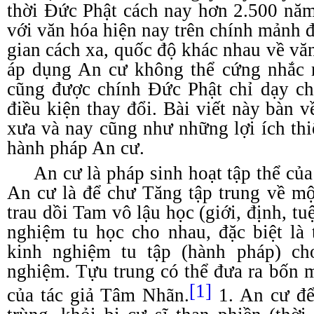
thời Đức Phật cách nay hơn 2.500 nă
với văn hóa hiện nay trên chính mảnh đ
gian cách xa, quốc độ khác nhau về văn 
áp dụng An cư không thể cứng nhắc 
cũng được chính Đức Phật chỉ dạy ch
điều kiện thay đổi. Bài viết này bàn 
xưa và nay cũng như những lợi ích thi
hành pháp An cư.
An cư là pháp sinh hoạt tập thể củ
An cư là để chư Tăng tập trung về mộ
trau dồi Tam vô lậu học (giới, định, tu
nghiệm tu học cho nhau, đặc biệt là
kinh nghiệm tu tập (hành pháp) ch
nghiệm. Tựu trung có thể đưa ra bốn m
[1]
của tác giả Tâm Nhãn.
1. An cư để