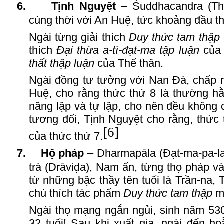
6.
Tịnh
N
guyệt
– Śuddhacandra (Thú-
cùng thời với An Huệ, tức khoảng đầu t
Ngài từng giải thích
Duy thức tam thập
thích
Đại thừa a-tì-đạt-ma tập luận
của
thất thập luận
của Thế thân.
Ngài đồng tư tưởng với
Nan Đà
, chấp 
H
uệ, cho rằng thức thứ 8 là thường h
năng lập và tự lập, cho nên đều không 
tương đối, Tịnh
N
guyệt cho rằng, thức
[6]
của thức thứ 7.
7.
Hộ pháp
– Dharmapāla (Đạt-ma-pa-la)
trà (Drāviḍa), Nam ấn, từng thọ pháp v
từ những bậc thầy tên tuổi là Trần-na,
chú thích tác phẩm
Duy thức tam thập
m
Ngài thọ mạng ngắn ngủi, sinh năm 530
32 tuổi! Sau khi xuất gia, ngài đến ho