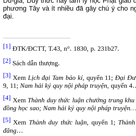
D
u-già,
D
uy thức hay tâm lý học Phật giáo
phương Tây và ít nhiều đã gây chú ý cho n
đại.
[1]
ĐTK/ĐCTT, T.43, n°. 1830, p. 231b27.
[2]
Sách dẫn thượng.
[3]
Xem
Lịch đại Tam bảo kí,
quyển 11;
Đại Đư
9, 11;
Nam hải ký quy nội pháp truyện,
quyển 4
[4]
Xem
Thành duy thức luận chưởng trung khu
đồng học sao; Nam hải ký quy nội pháp truyện
[5]
Xem
Thành duy thức luận,
quyển 1;
Thành 
đăng
…