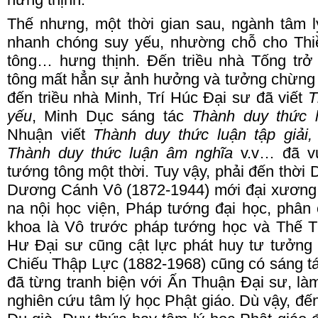
Thế nhưng, một thời gian sau, ngành tâm 
nhanh chóng suy yếu, nhường chỗ cho Thi
tông… hưng th
ị
nh. Đến triều nhà Tống trở
tông mất hẳn sự ảnh hưởng và tưởng chừng 
đến triều nhà Minh, Trí
H
úc
Đ
ại sư đã viết
T
yếu
, Minh
D
ục sáng tác
Thành duy thức l
N
huận viết
Thành duy thức luận tập giải,
Thành duy thức luận âm nghĩa
v.v… đã v
tướng tông một thời. Tuy vậy, phải đến thời
D
ương
C
ánh
V
ô (1872-1944) mới đại xương 
na nội học viện, Pháp tướng đại học, phân 
khoa là Vô trước pháp tướng học và Thế
T
H
ư
Đ
ại sư cũng cật lực phát huy tư tưởng 
Chiếu
T
hập
L
ực (1882-1968) cũng có sáng t
đã từng tranh biện với Ấn
T
huận
Đ
ại sư, l
nghiên cứu tâm lý học Phật giáo. Dù vậy, đế