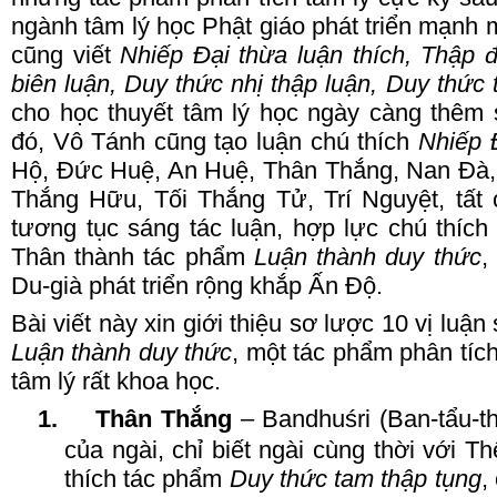
ngành tâm lý học Phật giáo phát triển mạnh 
cũng viết
Nhiếp
Đ
ại thừa luận thích, Thập đ
biên luận, Duy thức nhị thập luận, Duy thức
cho học thuyết tâm lý học ngày càng thêm 
đó, Vô
T
ánh cũng tạo luận chú thích
Nhiếp
H
ộ, Đức
H
uệ, An
H
uệ, Thân
T
hắng, Nan
Đ
à
Thắng
H
ữu, Tối
T
hắng
T
ử, Trí
N
guyệt, tất
tương tục sáng tác luận, hợp lực chú thíc
T
hân thành tác phẩm
Luận thành duy thức
,
Du-già phát triển rộng khắp Ấn
Đ
ộ.
Bài viết này xin giới thiệu sơ lược 10 vị luậ
Luận thành duy thức
, một tác phẩm phân tíc
tâm lý rất khoa học.
1.
Thân
T
hắng
– Bandhuśri (Ban-tẩu-thấ
của ngài, chỉ biết ngài cùng thời với T
thích tác phẩm
Duy thức tam thập tụng
,