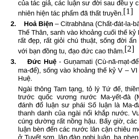
của tác giả, các luận sư đời sau đều y 
[1]
nhiên hiện tác phẩm đã thất truyền.
2.
Hoả
B
iện
– Citrabhāna (Chất-đát-la-bà
Thế
T
hân, sanh vào khoảng cuối thế kỷ
rất đẹp, rất giỏi chú thuật, sống đời ẩ
[2]
với bạn đồng tu, đạo đức cao thâm.
3.
Đức
H
uệ
- Guṇamati (Cù-nã-mạt-để
ma-để), sống vào khoảng thế kỷ
V
–
VI
H
uệ.
Ngài thông
T
am tạng, tỏ lý Tứ đế, thiề
trước quốc vương nước Ma-yết-đà (
đánh đổ luận sư phái Số luận là Ma-đ
thanh danh của ngài n
ổ
i khắp nước. V
cúng dường rất nồng hậu. Bấy giờ, các
luận bèn đến các nước lân cận chiêu mộ
ở Tuyết sơn, lập đàn nghị luận, ba phen