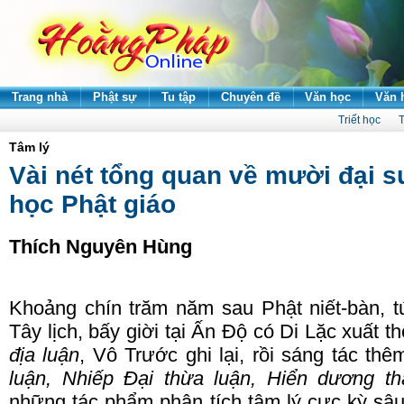
Trang nhà
Phật sự
Tu tập
Chuyên đề
Văn học
Văn 
Triết học
T
Tâm lý
Vài nét tổng quan về mười đại s
học Phật giáo
Thích Nguyên Hùng
Khoảng chín trăm năm sau Phật niết-bàn, t
T
ây lịch, bấy giời tại Ấn
Đ
ộ có Di Lặc xuất t
địa luận
, Vô
T
rước ghi lại, rồi sáng tác th
luận, Nhiếp
Đ
ại thừa luận, Hiển dương th
những tác phẩm phân tích tâm lý cực kỳ sâ