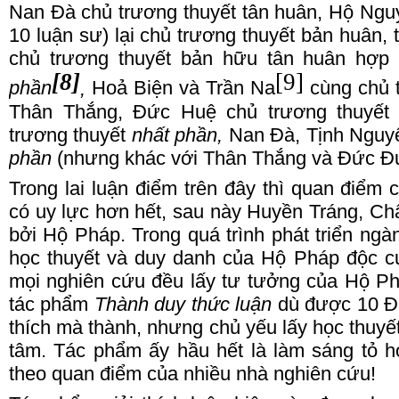
Nan Đà chủ trương thuyết tân huân, Hộ
N
gu
10 luận sư) lại chủ trương thuyết bản huân,
chủ trương thuyết bản hữu tân huân hợp 
[8]
[9]
phần
,
Hoả
B
iện và Trần Na
cùng chủ 
Thân
T
hắng, Đức
H
uệ chủ trương thuyế
trương thuyết
nhất phần,
Nan Đà, Tịnh
N
guy
phần
(nhưng khác với Thân
T
hắng và Đức
Đ
Trong l
ai luận điểm trên đây thì quan điểm
có uy lực hơn hết, sau này Huyền
T
ráng, C
bởi Hộ
P
háp. Trong quá trình phát triển ngà
học thuyết và duy danh của Hộ
P
háp độc c
mọi nghiên cứu đều lấy tư tưởng của Hộ
P
tác phẩm
Thành duy thức luận
dù được 10
Đ
thích mà thành, nhưng chủ yếu lấy học thuy
tâm. Tác phẩm ấy hầu hết là làm sáng tỏ 
theo quan điểm của nhiều nhà nghiên cứu!