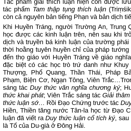
Tác phẩm giải thích luận hiện còn được lưu 
tác phẩm
Tam thập tụng thích luận
(Triṃś
còn cả nguyên bản tiếng Phạn và bản dịch t
Khi Huyền
T
ráng, người Trường
A
n, Trung
học được các kinh luận trên, nên sau khi t
dịch và truyền bá kinh luận của trường phái
thời hoằng tuyên huyền chỉ của pháp tướng
đến thọ giáo với Huyền
T
ráng về giáo nghĩa
đặc biệt có các học trò trứ danh như Khu
T
hượng, Phổ
Q
uang, Thần
T
hái, Pháp
B
P
hạm, Biện
C
ơ, Ngạn
T
ông, Viên
T
rắc…Tro
sáng tác
Duy thức văn nghĩa chương ký
; H
thức khai phát
; Viên
T
rắc sáng tác
Giải thâm
thức luận sớ
… Rồi Đạo
C
hứng trước tác
Duy
H
iền,
T
hiền tăng nước Tân-la học từ Đạo
C
luận đã viết ra
Duy thức luận cổ tích ký
, sau
là Tổ của Du-già ở
Đ
ông Hải.