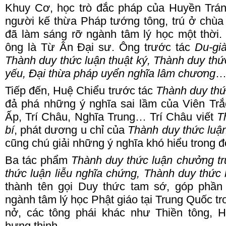
Khuy
C
ơ, học trò đắc pháp của Huyền
T
rá
người kế thừa Pháp tướng tông, trú ở chù
đã làm sáng rỡ ngành tâm lý học một thời.
ông là Từ
Â
n
Đ
ại sư. Ông trước tác
Du-già
Thành duy thức luận thuật ký, Thành duy thứ
yếu, Đại thừa pháp uyển nghĩa lâm chương
… 
Tiếp đến, Huệ
C
hiểu trước tác
Thành duy thứ
đả phá những ý nghĩa sai lầm của Viên
T
r
Ấ
p, Trí
C
hâu, Nghĩa
T
rung… Trí
C
hâu viết
T
bí
, phát dương u chỉ của
Thành duy thức luận
cũng chú giải những ý nghĩa khó hiểu trong đ
Ba tác phẩm
Thành duy thức luận chưởng tr
thức luận liễu nghĩa chứng, Thành duy thức 
thành tên gọi Duy thức tam sớ, góp phần
ngành tâm lý học Phật giáo tại Trung
Q
uốc tr
nở, các tông phái khác như Thiền tông,
hưng thịnh.