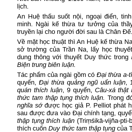
lịch.
An
H
uệ thấu suốt nội, ngoại điển, ti
minh. Ngài kế thừa tư tưởng của th
truyền lại cho người đời sau là Chân
Đ
ế
Về mặt học thuật thì An
H
uệ kế thừa Na
sở trường của Trần Na, lấy học thuyế
dung thông với thuyết Duy thức trong
Biện trung biên luận.
Tác phẩm của ngài gồm có
Đại thừa a-t
quyển,
Đại thừa quảng ngũ uẩn luận
,
quán thích luận
, 9 quyển,
Câu-xá thật 
thức tam thập tụng thích luận.
Trong đ
nghĩa sớ
được học giả P. Pelliot phát
sau được đưa vào Đại chính tạng, quy
thập tụng thích luận
(Triṃśikā-vijña-pti-
thích cuốn
Duy thức tam thập tụng
của 