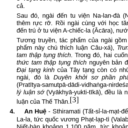
cả.
Sau đó, ngài đến tu viện Na-lan-đà (N
thêm rực rỡ. Rồi ngài cùng với học t
đến trú ở tu viện A-chiếc-la (Ācāra), nước
Tương truyền, tác phẩm của ngài gồ
phẩm này chú thích luận Câu-xá),
Tru
tam thập tụng thích
. Trong đó, hai cuố
thức tam thập tụng thích
nguyên bản đã
Đại tạng kinh
của Tây tạng còn có nh
ngài, đó là
Duyên khởi sơ phần phâ
(Pratītya-samutpā-dādi-vidhaṅga-nirdeś
lý luận sớ
(Vyākhyā-yukti-tīkā), đều là
[3]
luận của Thế
T
hân.
4.
An
H
uệ
- Sthiramati (Tất-sỉ-la-mạt-
La-la, tức quốc vương Phạt-lạp-tì (Vala
Niết-bàn khoảng 1
.
100 năm, tức khoả