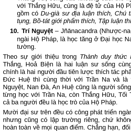
với Thắng
H
ữu, cùng là đệ tử của Hộ
P
gồm có
Du-già sư địa luận thích, Chú 
tụng, Bồ-tát giới phẩm thích, Tập luận t
10.
Trí
N
guyệt
– Jñānacandra (Nhược-na-c
ngài Hộ
P
háp, là học
t
ăng ở
Đ
ại học N
tường.
Theo sự giới thiệu trong
Thành duy thức 
T
hắng, Hoả
B
iện là hai luận sư sống cùn
chính là hai người đầu tiên lược thích tác p
Đức
H
uệ thì cùng thời với Trần Na và l
N
guyệt, Nan Đà, An
H
uệ cũng là người sống
từng học với Trần Na, còn Thắng
H
ữu, Tối
cả ba người đều là học trò của Hộ
P
háp.
Mười đại sư trên đều có công phát triển ngà
nhưng cũng có lập trường riêng, chứ khôn
hoàn toàn về mọi quan điểm. Chẳng hạn, đối