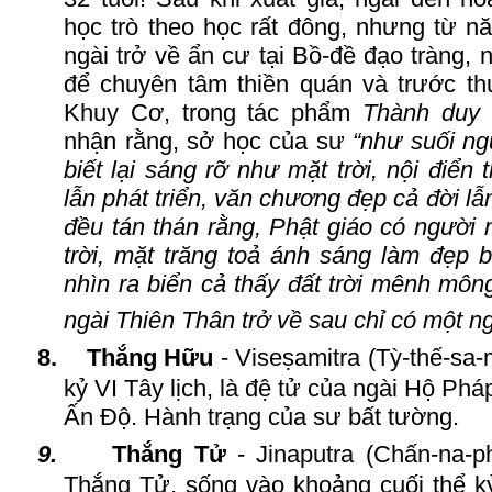
học trò theo học rất đông, nhưng từ nă
ngài trở về ẩn cư tại Bồ-đề đạo tràng,
để chuyên tâm thiền quán và trước thuậ
Khuy
C
ơ, trong tác phẩm
Thành duy 
nhận rằng, sở học của sư
“như suối ng
biết lại sáng rỡ như mặt trời, nội điển
lẫn phát triển, văn chương đẹp cả đời lẫ
đều tán thán rằng, Phật giáo có người
trời, mặt trăng toả ánh sáng làm đẹp 
nhìn ra biển cả thấy đất trời mênh môn
ngài Thiên
T
hân trở về sau chỉ có một n
8.
Thắng
H
ữu
- Viseṣamitra (T
ỳ
-thế-sa-
kỷ
VI T
ây lịch, là đệ tử của ngài Hộ
P
háp
Ấn
Đ
ộ. Hành trạng của sư bất tường.
9.
Thắng
T
ử
- Jinaputra (Chấn-na-phí
T
hắng
T
ử, sống vào khoảng cuối thể 