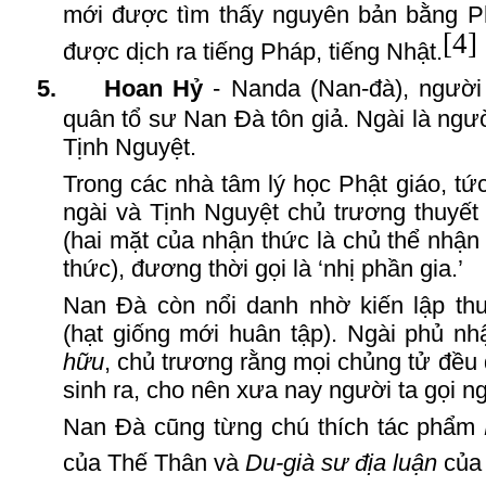
mới được tìm thấy nguyên bản bằng P
[4]
được dịch ra tiếng Pháp, tiếng Nhật.
5.
Hoan
H
ỷ
- Nanda (Nan-đà), người
quân tổ sư Nan Đà tôn giả. Ngài là ngư
Tịnh
N
guyệt.
Trong các nhà tâm lý học Phật giáo, tứ
ngài và Tịnh
N
guyệt chủ trương thuyết
(hai mặt của nhận thức là chủ thể nhận
thức), đương thời gọi là ‘nhị phần gia.’
Nan Đà
còn n
ổ
i danh nhờ kiến lập th
(hạt giống mới huân tập). Ngài phủ nh
hữu
, chủ trương rằng mọi chủng tử đều
sinh ra, cho nên xưa nay người ta gọi ngà
Nan Đà
cũng từng chú thích tác phẩm
của Thế
T
hân và
Du-già sư địa luận
của