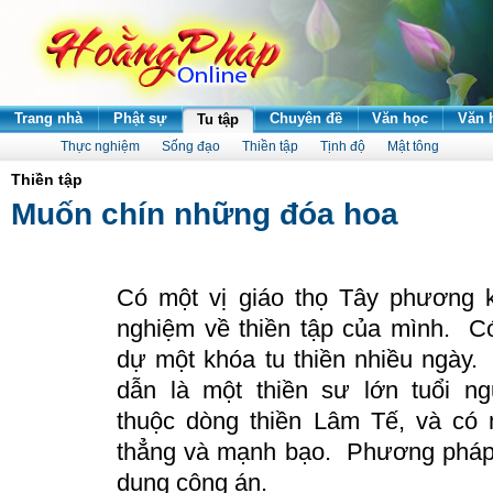
Trang nhà
Phật sự
Chuyên đề
Văn học
Văn 
Tu tập
Thực nghiệm
Sống đạo
Thiền tập
Tịnh độ
Mật tông
Thiền tập
Muốn chín những đóa hoa
Có một vị giáo thọ Tây phương k
nghiệm về thiền tập của mình.
C
dự một khóa tu thiền nhiều ngày.
dẫn là một thiền sư lớn tuổi n
thuộc dòng thiền Lâm Tế, và có m
thẳng và mạnh bạo.
Phương pháp
dụng công án.