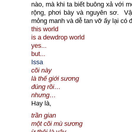
nào, mà khi ta biết buông xả với 
rộng, phơi bày và nguyên sơ. Vậ
mỏng manh và dễ tan vỡ ấy lại có 
this
world
is
a dewdrop world
yes
...
but
...
Issa
cõi
này
là
thế giới sương
đúng
rồi…
nhưng
…
Hay là,
trần
gian
một
cõi mù sương
ừ
thôi là vậy...