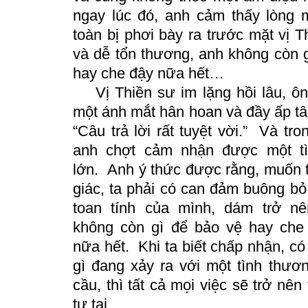
ngay lúc đó, anh cảm thấy lòng
toàn bị phơi bày ra trước mặt vị 
và dễ tổn thương, anh không còn g
hay che đậy nữa hết…
Vị Thiền sư im lặng hồi lâu, ô
một ánh mắt hân hoan và đầy ấp tâ
“Câu trả lời rất tuyệt vời.”
Và tro
anh chợt cảm nhận được một tì
lớn.
Anh ý thức được rằng, muốn ti
giác, ta phải có can đảm buông bỏ 
toan tính của mình, dám trở nê
không còn gì để bảo vệ hay che
nữa hết.
Khi ta biết chấp nhận, c
gì đang xảy ra với một tình thư
cầu, thì tất cả mọi việc sẽ trở nên
tự tại.