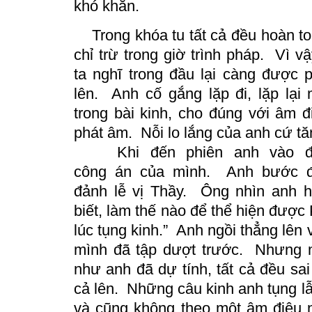
khó khăn.
Trong khóa tu tất cả đều hoàn to
chỉ trừ trong giờ trình pháp.
Vì v
ta nghĩ trong đầu lại càng được 
lên.
Anh cố gắng lặp đi, lặp lại
trong bài kinh, cho đúng với âm đ
phát âm.
Nỗi lo lắng của anh cứ tă
Khi đến phiên anh vào để 
công
án
của mình. Anh bước đế
đảnh
lễ vị Thầy.
Ông nhìn anh hỏ
biết, làm thế nào để thể hiện được 
lúc tụng kinh.”
Anh ngồi thẳng lên v
mình đã tập dượt trước.
Nhưng m
như anh đã dự tính, tất cả đều sai 
cả lên.
Những câu kinh anh tụng lẫ
và cũng không
theo
một âm điệu n