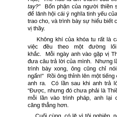
tay?”
Bổn phận của người thiền s
để lãnh hội cái ý nghĩa tinh yếu c
trao cho, và trình bày sự hiểu biết 
vị thầy.
Không khí của khóa tu rất là c
việc đều
theo
một đường lối 
khắc.
Mỗi ngày anh vào gặp vị Th
đưa câu trả lời của mình.
Nhưng l
trình bày xong, ông cũng chỉ nói
ngẩn!”
Rồi ông thỉnh lên một tiếng
anh ra.
Có lần sau khi anh trả lờ
“Được, nhưng đó chưa phải là Thiề
mỗi lần vào trình pháp, anh lại
căng thẳng hơn.
Cuối cùng, có lẽ vì tội nghiệp, n