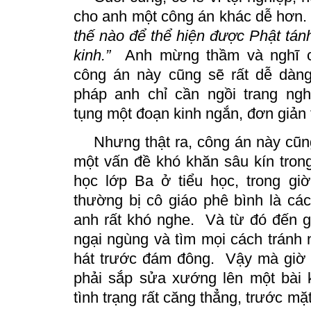
cho anh một công
án
khác dễ hơn
thế nào để thể hiện được Phật tánh
kinh.”
Anh mừng thầm và nghĩ câ
công
án
này cũng sẽ rất dễ dàng,
pháp anh chỉ cần ngồi trang ng
tụng một đoạn kinh ngắn, đơn giản t
Nhưng thật ra, công
án
này cũn
một vấn đề khó khăn sâu kín tro
học lớp Ba ở tiểu học, trong g
thường bị cô giáo phê bình là cá
anh rất khó nghe.
Và từ đó đến g
ngại ngùng và tìm mọi cách tránh 
hát trước đám đông.
Vậy mà giờ 
phải sắp sửa xướng lên một bài k
tình trạng rất căng thẳng, trước mặt