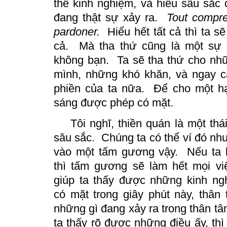
thể kinh nghiệm, và hiểu sâu sắc
đang thật sự xảy ra.
Tout compre
pardoner.
Hiểu hết tất cả thì ta sẽ
cả.
Mà tha thứ cũng là một sự 
không bạn.
Ta sẽ tha thứ cho nhữ
mình, những khó khăn, và ngay 
phiền của ta nữa. Để cho một h
sáng được phép có mặt.
Tôi nghĩ, thiền quán là một th
sâu sắc.
Chúng ta có thể ví đó như
vào một tấm gương vậy.
Nếu ta 
thì tấm gương sẽ làm hết mọi vi
giúp ta thấy được những kinh n
có mặt trong giây phút này, thân 
những gì đang xảy ra trong thân t
ta thấy rõ được những điều ấy, th