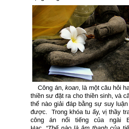
Công án,
koan
, là một câu hỏi h
thiền sư đặt ra cho thiền sinh, và 
thể nào giải đáp bằng sự suy luận 
được.
Trong khóa tu ấy, vị thầy t
công
án
nổi tiếng của ngài 
Hạc,
“Thế nào là âm thanh của ti