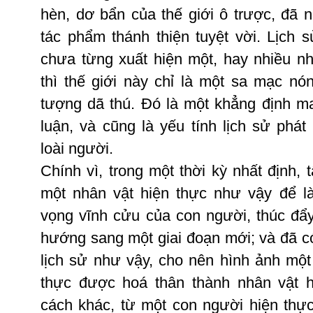
hèn
,
dơ
bẩn
của
thế
giới
ô
trược
,
đã
n
tác
phẩm
thánh
thiện
tuyệt
vời
.
Lịch
s
chưa
từng
xuất
hiện
một
, hay
nhiều
n
thì
thế
giới
này
chỉ
là
một
sa
mạc
nó
tượng
dã
thú
.
Ðó
là
một
khẳng
định
m
luận
,
và
cũng
là
yếu
tính
lịch
sử
phát
loài
người
.
Chính
vì
,
trong
một
thời
kỳ
nhất
định
,
t
một
nhân
vật
hiện
thực
như
vậy
để
l
vọng
vĩnh
cửu
của
con
người
,
thúc
đẩ
hướng
sang
một
giai
đoạn
mới
;
và
đã
c
lịch
sử
như
vậy
,
cho
nên
hình
ảnh
một
thực
được
hoá
thân
thành
nhân
vật
cách
khác
,
từ
một
con
người
hiện
thự