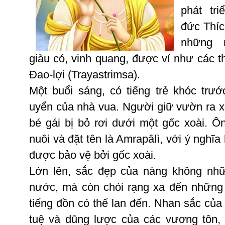
phát
tri
đức
Thíc
những
giàu
có
,
vinh
quang
,
được
ví
như
các
t
Ðao-lợi
(
Trayastrimsa
).
Một
buổi
sáng
,
có
tiếng
trẻ
khóc
trướ
uyển
của
nhà
vua
.
Người
giữ
vườn
ra
bé
gái
bị
bỏ
rơi
dưới
một
gốc
xoài
.
Ô
nuôi
và
đặt
tên
là
Amrapâlì
,
với
ý
nghĩa
được
bảo
vệ
bởi
gốc
xoài
.
Lớn
lên
,
sắc
đẹp
của
nàng
không
nh
nước
,
mà
còn
chói
rạng
xa
đến
những
tiếng
đồn
có
thể
lan
đến
.
Nhan
sắc
của
tuệ
và
dũng
lược
của
các
vương
tôn