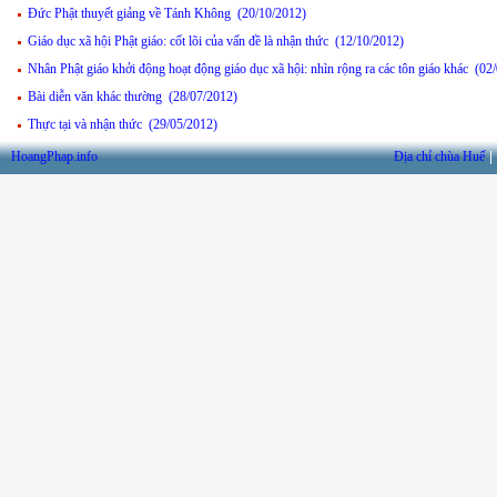
Đức Phật thuyết giảng về Tánh Không (20/10/2012)
Giáo dục xã hội Phật giáo: cốt lõi của vấn đề là nhận thức (12/10/2012)
Nhân Phật giáo khởi động hoạt động giáo dục xã hội: nhìn rộng ra các tôn giáo khác (02
Bài diễn văn khác thường (28/07/2012)
Thực tại và nhận thức (29/05/2012)
HoangPhap.info
Địa chỉ chùa Huế
|