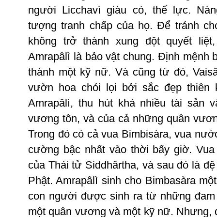
người
Licchavì
giàu
có
,
thế
lực
.
Nàn
tượng
tranh
chấp
của
họ
.
Ðể
tránh
ch
không
trở
thành
xung
đột
quyết
liệt
Amrapâlì
là
bảo
vật
chung
.
Ðịnh
mệnh
thành
một
kỹ
nữ
.
Và
cũng
từ
đó
,
Vaisâ
vườn
hoa
chói
lọi
bởi
sắc
đẹp
thiên
Amrapâlì
,
thu
hút
khá
nhiều
tài
sản
v
vương
tôn
,
và
của
cả
những
quân
vươ
Trong
đó
có
cả
vua
Bimbisàra
,
vua
nướ
cường
bậc
nhất
vào
thời
bấy
giờ
.
Vua
của
Thái
tử
Siddhârtha
,
và
sau
đó
là
đệ
Phật
.
Amrapâlì
sinh
cho
Bimbasàra
một
con
người
được
sinh
ra
từ
những
đam
một
quân
vương
và
một
kỹ
nữ
.
Nhưng
,