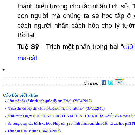
thành
biểu
tượng
cho
tác
nhân
lịch
sử
.
con
người
mà
chúng
ta
sẽ
học
tập
ở
cách
người
nhân
cách
hóa
cho
lý
tưở
Bồ
tát
.
Tuệ
Sỹ
-
Trích
một
phần
trong
bài
“
Giớ
ma-
cật
”
Chia sẻ:
Các bài viết khác
Làm thế nào để thanh tịnh quốc độ của Phật? (29/04/2013)
Nietzsche đã tiếp cận cách hiểu đạo Phật như thế nào? (30/03/2013)
Kính mừng ngày ĐỨC PHẬT THÍCH CA MÂU NI THÀNH ĐẠO-MỒNG 8 tháng Chạp
Ba vòng quay của bánh xe Đạo Pháp cùng sự hình thành của kinh điển và các học phái P
Tâm chư Phật sẽ thành (04/01/2013)