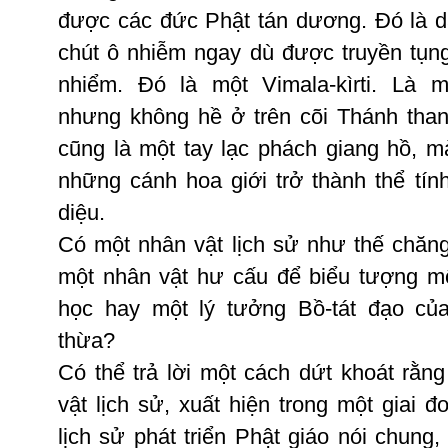
được
các
đức
Phật
tán
dương
.
Ðó
là
d
chút
ô
nhiễm
ngay
dù
được
truyền
tụn
nhiểm
.
Ðó
là
một
Vimala-kìrti
.
Là
m
nhưng
không
hề
ở
trên
cõi
Thánh
tha
cũng
là
một
tay
lạc
phách
giang
hồ
,
m
những
cánh
hoa
giới
trở
thành
thể
tín
diệu
.
Có
một
nhân
vật
lịch
sử
như
thế
chăn
một
nhân
vật
hư
cấu
để
biểu
tượng
m
học
hay
một
lý
tưởng
Bồ-tát
đạo
củ
thừa
?
Có
thể
trả
lời
một
cách
dứt
khoát
rằng
vật
lịch
sử
,
xuất
hiện
trong
một
giai
đ
lịch
sử
phát
triển
Phật
giáo
nói
chung