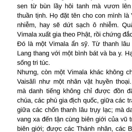
sen
từ
bùn
lầy
hôi
tanh
mà
vươn
lên
thuần
tịnh
.
Họ
đặt
tên
cho
con
mình
là
nhiễm
, hay
sẽ
dứt
sạch
ô
nhiễm
.
Qu
Vimala
xuất
gia
theo
Phật
,
rồi
chứng
đắ
Ðó
là
một
Vimala
ẩn
sỹ
.
Từ
thanh
lâu
Lang
thang
với
một
bình
bát
và
ba
y.
H
sống
tri
túc
.
Nhưng
,
còn
một
Vimala
khác
không
ch
Vaisâlì
như
một
nhân
vật
huyền
thoại
mà
danh
tiếng
không
chỉ
được
đồn
đ
chúa
,
các
phú
gia
địch
quốc
,
giữa
các
t
giữa
các
chốn
thanh
lâu
trụy
lạc
;
mà
d
vang
xa
đến
tận
cùng
biên
giới
của
vũ
t
biên
giới
;
được
các
Thánh
nhân
,
các
B