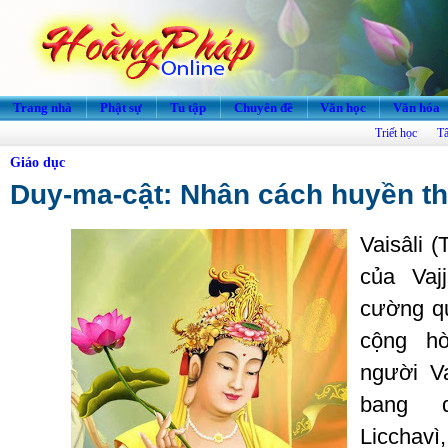
Trang nhà
Phật sự
Tu tập
Chuyên đề
Văn học
Văn hóa
Triết học
Tâ
Giáo dục
Duy-ma-cật: Nhân cách huyền th
Vaisâli
(
T
của
Vajj
cường
q
cộng
h
người
Va
bang
Licchavì