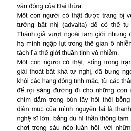
vận
động
của
Ðại
thừa
.
Một
con
người
có
thật
được
trang
bị
v
tưởng
bất
nhị
(
advaita
)
để
có
thể
tự
Thánh
giả
vượt
ngoài
tam
giới
nhưng
hạ
mình
ngập
lụt
trong
thế
gian
ô
nhiễ
tách
lìa
thế
giới
thuần
tịnh
vô
nhiễm
.
Một
con
ngưòi
có
thật
,
sống
trong
trạ
giải
thoát
bất
khả
tư
nghị
,
đã
bưng
ng
khỏi
các
hang
động
tĩnh
mặc
,
từ
các
th
để
rọi
sáng
đường
đi
cho
những
con
chìm
đắm
trong
bùn
lầy
hôi
thối
bỗng
diện
mục
của
mình
nguyên
lai
là
thanh
nghệ
sĩ
lớn
,
bằng
du
hí
thần
thông
tam
chơi
trong
sáu
nẻo
luân
hồi
,
với
nhữn