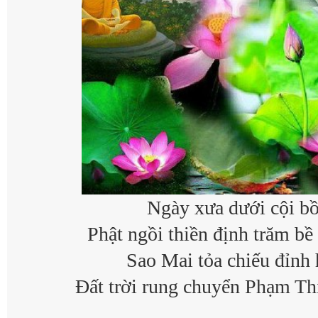
Ngày x
ưa dưới cội b
Ph
ật ngồi thiền định trăm bề 
Sao Mai t
ỏa chiếu đỉnh
Đất trời rung chuyển Phạm Th