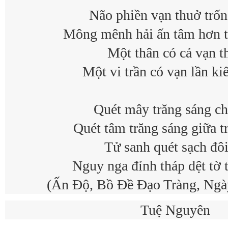
Não phi
ền vạn thuở trốn
Mông mênh h
ải ấn tâm hơn 
M
ột thân có cả vạn t
M
ột vi trần có vạn lần ki
Quét mây tr
ăng sáng ch
Quét tâm tr
ăng sáng giữa tr
T
ử sanh quét sạch đô
Nguy nga
đỉnh tháp dệt tờ 
(
Ấn Độ, Bồ Đề Đạo Tràng, Ngà
Tuệ Nguyên