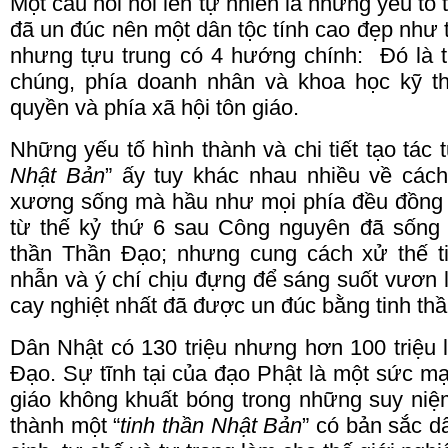
Một câu hỏi nổi lên tự nhiên là những yếu tố 
đã
un
đúc nên một dân tộc tính cao đẹp như 
nhưng tựu trung có 4 hướng chính: Đó là t
chúng, phía doanh nhân và khoa học kỹ thu
quyền và phía xã hội tôn giáo.
Những yếu tố hình thành và chi tiết tạo tác 
Nhật Bản
” ấy tuy khác nhau nhiều về cách
xương sống mà hầu như mọi phía đều đồng 
từ thế kỷ thứ 6 sau Công nguyên đã sống 
thần Thần Đạo; nhưng cung cách xử thế ti
nhẫn và ý chí chịu đựng để sáng suốt vươn l
cay nghiệt nhất đã được un đúc bằng tinh th
Dân Nhật có 130 triệu nhưng hơn 100 triệu 
Đạo.
Sự tĩnh tại của đạo Phật là một sức mạn
giáo không khuất bóng trong những suy niệ
thành một “
tinh thần Nhật Bản
” có bản sắc d