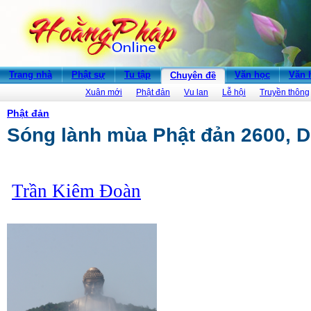
Trang nhà
Phật sự
Tu tập
Văn học
Văn 
Chuyên đề
Xuân mới
Phật đản
Vu lan
Lễ hội
Truyền thông
Phật đản
Sóng lành mùa Phật đản 2600, 
Trần Kiêm Đoàn