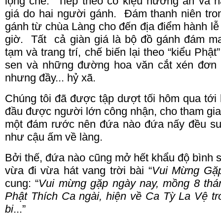
lọng che. Tiếp
theo
có kiệu hương án và ha
giá do hai người gánh. Đám thanh niên tro
gánh từ chùa Làng cho đến địa điểm hành l
giờ. Tất
cả
giàn giá là bộ đồ gánh đám 
tạm và trang trí, chế biến lại theo “kiểu Phậ
sen và những đường hoa văn cắt xén đơn 
nhưng đầy... hỷ xã.
Chúng tôi đã được tập dượt tối hôm qua tới
đầu được người lớn công nhận, cho tham gia m
một đám rước nên đứa nào đứa nấy đều su
như cậu ấm về làng.
Bởi thế, đứa nào cũng mở hết khẩu độ bình s
vừa đi vừa hát vang trời bài “
Vui Mừng Gặ
cung: “
Vui mừng gặp ngày nay, mồng 8 thán
Phật Thích Ca ngài, hiện về Ca Tỳ La Vệ tr
bi
...”