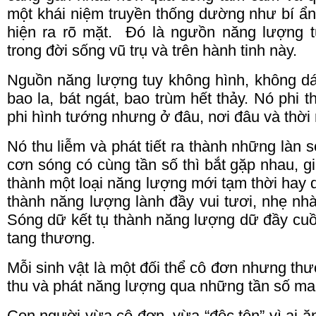
một khái niệm truyền thống dường như bí ẩ
hiện ra rõ mặt.
Đó là ngưồn năng lượng tự
trong đời sống vũ trụ và trên hành tinh này.
Nguồn năng lượng tuy không hình, không dá
bao la, bát ngát, bao trùm hết thảy.
Nó phi th
phi hình tướng nhưng ở đâu, nơi đâu và thời
Nó
thu
liễm và phát tiết ra thành những làn 
cơn sóng có cùng tần số thì bắt gặp nhau, g
thành một loại năng lượng mới tạm thời hay d
thành năng lượng lành đầy vui tươi, nhẹ nhàn
Sóng dữ kết tụ thành năng lượng dữ đầy cuồ
tang thương.
Mỗi sinh vật là một đối thể cô đơn nhưng th
thu
và phát năng lượng qua những tần số ma
Con người vừa cô đơn, vừa “độc tôn” vì ai ăn