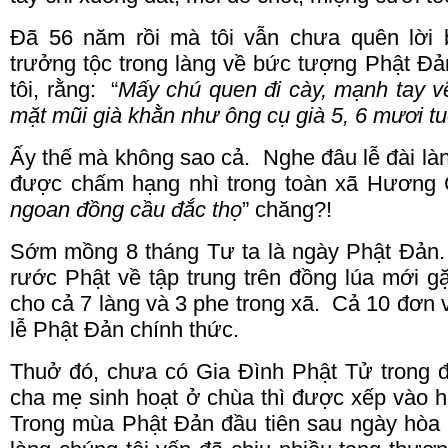
Đã 56 năm rồi mà tôi vẫn chưa quên lời 
trưởng tộc trong làng về bức tượng Phật Đản
tôi, rằng: “
Mấy chú quen đi cày, mạnh tay v
mặt mũi già khằn như ông cụ già 5, 6 mươi tu
Ấy thế mà không sao cả.
Nghe đâu lễ đài là
được chấm hạng nhì trong toàn xã Hương
ngoan đồng cầu đắc thọ
” chăng?!
Sớm mồng 8 tháng Tư ta là ngày Phật Đản.
rước Phật về tập trung trên đồng lúa mới g
cho cả 7 làng và 3 phe trong xã. Cả 10 đơn 
lễ Phật Đản chính thức.
Thuở đó, chưa có Gia Đình Phật Tử trong 
cha mẹ sinh hoạt ở chùa thì được xếp vào h
Trong mùa Phật Đản đầu tiên sau ngày hòa b