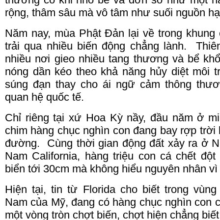
rộng, thâm sâu mà vô tâm như suối nguồn h
Năm nay, mùa Phật Đản lại về trong khung 
trải qua nhiều biến động chẳng lành.
Thiê
nhiều nơi gieo nhiều tang thương và bể khổ.
nóng dần kéo
theo
khả năng hủy diệt môi 
súng đạn thay cho ái ngữ cảm thông thươ
quan hệ quốc tế.
Chỉ riêng tại xứ Hoa Kỳ nầy, đầu năm ở 
chim hàng chục nghìn con đang bay rợp trời 
đường.
Cùng thời gian động đất xảy ra ở N
Nam California, hàng triệu con cá chết đột
biển tới 30cm mà không hiểu nguyên nhân vì
Hiện tại, tin từ
Florida
cho biết trong vùng
Nam
của Mỹ, đang có hàng chục nghìn con cá
một vòng tròn chợt biến, chợt hiện chẳng biết v