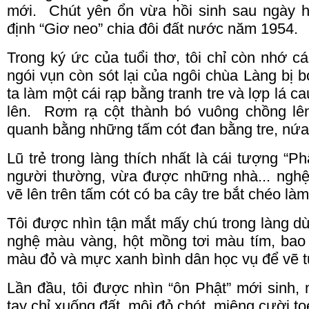
mới.
Chút yên ổn vừa hồi sinh sau ngày hò
định “Giơ neo” chia đôi đất nước năm 1954.
Trong ký ức của tuổi thơ, tôi chỉ còn nhớ c
ngói vụn còn sót lại của ngôi chùa Làng bị 
ta làm một cái rạp bằng tranh tre và lợp lá ca
lên.
Rơm rạ cột thành bó vuông chồng lê
quanh bằng những tấm cót đan bằng tre, nứa
Lũ trẻ trong làng thích nhất là cái tượng “Ph
người thường, vừa được những nhà... nghệ 
vẽ lên trên tấm cót có ba cây tre bắt chéo là
Tôi được nhìn tận mắt mấy chú trong làng 
nghệ màu vàng, hột mồng tơi màu tím, ba
màu đỏ và mực xanh bình dân học vụ để vẽ 
Lần đầu, tôi được nhìn “ôn Phật” mới sinh,
tay chỉ xuống đất, môi đỏ chót, miệng cười toe.