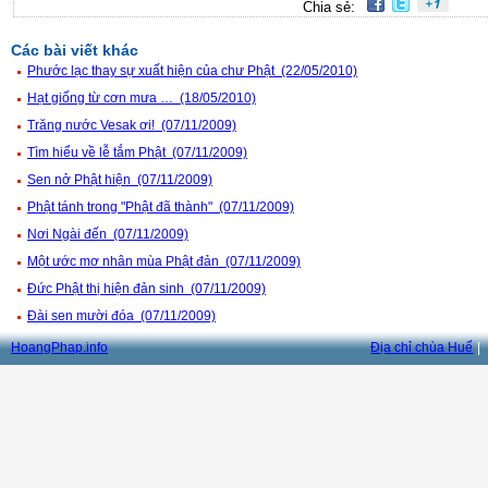
Chia sẻ:
Các bài viết khác
Phước lạc thay sự xuất hiện của chư Phật (22/05/2010)
Hạt giống từ cơn mưa … (18/05/2010)
Trăng nước Vesak ơi! (07/11/2009)
Tìm hiểu về lễ tắm Phật (07/11/2009)
Sen nở Phật hiện (07/11/2009)
Phật tánh trong "Phật đã thành" (07/11/2009)
Nơi Ngài đến (07/11/2009)
Một ước mơ nhân mùa Phật đản (07/11/2009)
Đức Phật thị hiện đản sinh (07/11/2009)
Đài sen mười đóa (07/11/2009)
HoangPhap.info
Địa chỉ chùa Huế
|