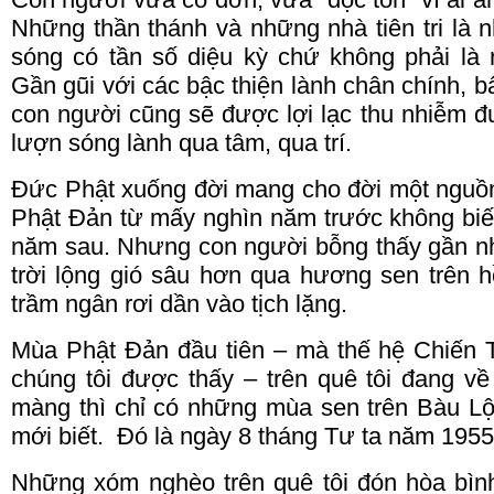
Những thần thánh và những nhà tiên tri là 
sóng có tần số diệu kỳ chứ không phải là
Gần
gũi
với các bậc thiện lành chân chính, bấ
con người cũng sẽ được lợi lạc thu nhiễm 
lượn sóng lành qua tâm, qua trí.
Đức Phật xuống đời mang cho đời một nguồn
Phật Đản từ mấy nghìn năm trước không biế
năm sau.
Nhưng con người bỗng thấy gần nh
trời lộng gió sâu hơn qua hương sen trên 
trầm ngân rơi dần vào tịch lặng.
Mùa Phật Đản đầu tiên – mà thế hệ Chiến 
chúng tôi được thấy – trên quê tôi đang 
màng thì chỉ có những mùa sen trên Bàu L
mới biết.
Đó là ngày 8 tháng Tư ta năm 1955, 
Những xóm nghèo trên quê tôi đón hòa bìn