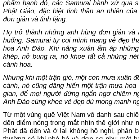
phẩm hạnh đó, các Samurai hành xử qua s
Phật Giáo, đặc biệt tinh thần an nhiên củ
đơn giản và tĩnh lặng.
Họ trở thành những anh hùng đơn giản và b
huống.
Samurai tự coi mình mang vẻ đẹp th
hoa Anh Đào.
Khi nắng xuân ấm áp những
khép, nở bung ra, nó khoe tất cả những nét
cánh hoa.
Nhưng khi một trận gió, một cơn mưa xuân đ
cành, nó cũng dâng hiến một trận mưa hoa
gian, để mọi người đứng ngẩn ngơ chiêm n
Anh Đào cùng khoe vẻ đẹp dù mong manh ng
Từ một vùng quê Việt Nam vô danh sau chiến
đến điểm nóng trong mắt nhìn thế giới như
Phật đã đến và ở lại không hồ nghi, phân b
thường có khi nhỏ bé và đơn
sơ
như một hạ