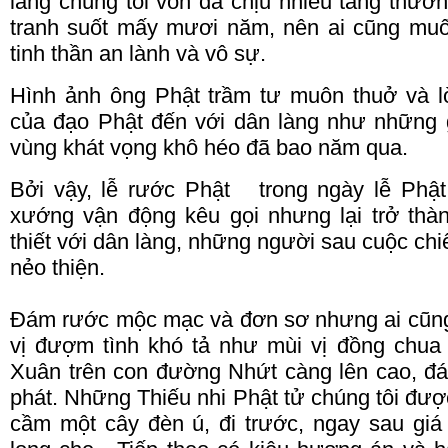
làng chúng tôi vốn đã chịu nhiều tang thươ
tranh suốt mấy mươi năm, nên ai cũng m
tinh thần an lành và vô sự.
Hình ảnh ông Phật trầm tư muôn thuở và lờ
của đạo Phật đến với dân làng như những g
vùng khát vọng khô héo đã bao năm qua.
Bởi vậy, lễ rước Phật trong ngày lễ Phậ
xướng vận động kêu gọi nhưng lại trở thàn
thiết với dân làng, những người sau cuộc chiế
nẻo thiện.
Đám rước mộc mạc và đơn
sơ
nhưng ai cũn
vị đượm tình khó tả như mùi vị đồng ch
Xuân trên con đường Nhứt càng lên cao, đ
phát.
Những Thiếu
nhi
Phật tử chúng tôi đượ
cầm một cây đèn ú, đi trước, ngay sau giá