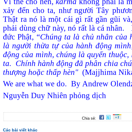
Vì thế cho nên,
karma
không phải là mộ
xảy đến cho ta, như người Tây phươ
Thật ra nó là một cái gì rất gần gũi và
phải dùng chữ này, nó rất là cá nhân.
đức Phật, “
Chúng ta là chủ nhân của 
là người thừa tự của hành động mình
động của mình, chúng là quyến thuộc, 
ta. Chính hành động đã phân chia chú
thượng hoặc thấp hèn"
(Majjhima Nik
We are what we do.
By Andrew Olend
Nguyễn Duy Nhiên phỏng dịch
Chia sẻ:
Các bài viết khác