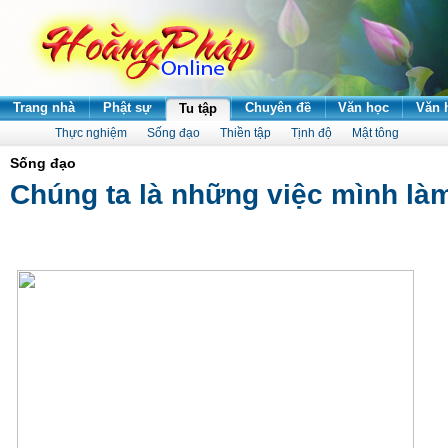
Trang nhà
Phật sự
Chuyên đề
Văn học
Văn 
Tu tập
Thực nghiệm
Sống đạo
Thiền tập
Tịnh độ
Mật tông
Sống đạo
Chúng ta là những việc mình là