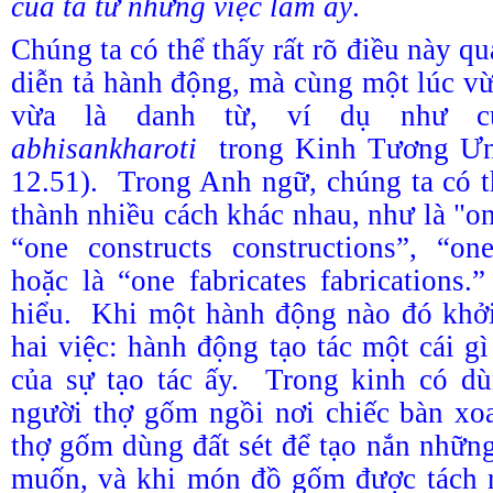
của ta từ những việc làm ấy
.
Chúng ta có thể thấy rất rõ điều này 
diễn tả hành động, mà cùng một lúc vừ
vừa là danh từ, ví dụ như
abhisankharoti
trong Kinh Tương Ưn
12.51). Trong Anh ngữ, chúng ta có t
thành nhiều cách khác nhau, như là "o
“one constructs constructions”, “one
hoặc là “one fabricates fabrication
hiểu. Khi một hành động nào đó khởi
hai việc: hành động tạo tác một cái g
của sự tạo tác ấy. Trong kinh có d
người thợ gốm ngồi nơi chiếc bàn x
thợ gốm dùng đất sét để tạo nắn những
muốn, và khi món đồ gốm được tách r