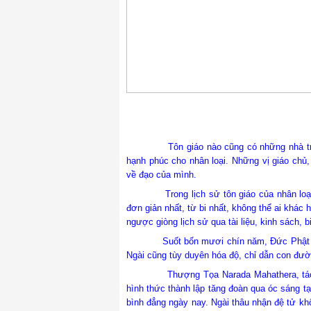
Tôn giáo nào cũng có những nhà truyền 
hạnh phúc cho nhân loại. Những vị giáo chủ, 
về đạo của mình.
Trong lịch sử tôn giáo của nhân loại, vị 
đơn giản nhất, từ bi nhất, không thể ai khá
ngược giòng lịch sử qua tài liệu, kinh sách
Suốt bốn m
ươi chín năm,
Đức Phật
Ngài cũng tùy duyên hóa độ, chỉ dẫn con đườn
Thượng Tọa Narada Mahathera, tác
hình thức thành lập tăng đoàn qua óc sáng tạ
bình đẳng ngày nay. Ngài thâu nhận đệ tử kh