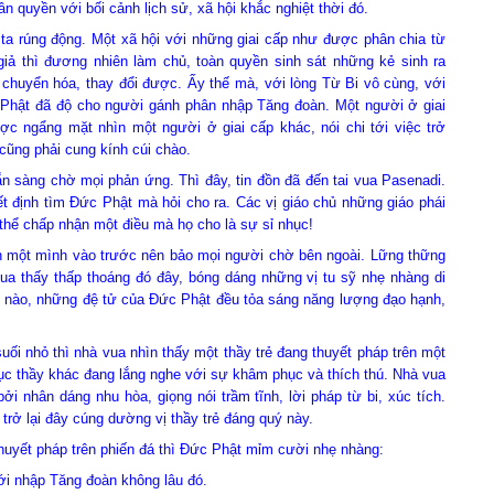
 quyền với bối cảnh lịch sử, xã hội khắc nghiệt thời đó.
úng động. Một xã hội với những giai cấp như được phân chia từ
giả thì đương nhiên làm chủ, toàn quyền sinh sát những kẻ sinh ra
ể chuyển hóa, thay đổi được. Ấy thế mà, với lòng Từ Bi vô cùng, với
Phật đã độ cho người gánh phân nhập Tăng đoàn. Một người ở giai
ợc ngẩng mặt nhìn một người ở giai cấp khác, nói chi tới việc trở
cũng phải cung kính cúi chào.
g chờ mọi phản ứng. Thì đây, tin đồn đã đến tai vua Pasenadi.
t định tìm Đức Phật mà hỏi cho ra. Các vị giáo chủ những giáo phái
thể chấp nhận một điều mà họ cho là sự sỉ nhục!
 một mình vào trước nên bảo mọi người chờ bên ngoài. Lững thững
ua thấy thấp thoáng đó đây,
bóng dáng những vị tu sỹ nhẹ nhàng di
thế nào, những đệ tử của Đức Phật đều tỏa sáng năng lượng đạo hạnh,
ỏ thì nhà vua nhìn thấy một thầy trẻ đang thuyết pháp trên một
ục thầy khác đang lắng nghe với sự khâm phục và thích thú. Nhà vua
ởi nhân dáng nhu hòa, giọng nói trầm tĩnh, lời pháp từ bi, xúc tích.
trở lại đây cúng dường vị thầy trẻ đáng quý này.
t pháp trên phiến đá thì Đức Phật mỉm cười nhẹ nhàng:
nhập Tăng đoàn không lâu đó.