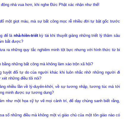
ng nhà vua hơn, khi nghe Đức Phật xác nhận như thế!
 giọt máu, mà sự bất công mọc rễ nhiều đời tự bật gốc trước
g để là
nhà-hiền-triết
kỳ tài khi thuyết giảng những triết lý thâm sâu
nắm bắt được?
đưa ra những quy tắc nghiêm minh tột bực nhưng với hình thức từ bi
 bằng những bất công mà không làm xáo trộn xã hội?
g tuyệt đối tự do của người khác khi luôn nhắc nhở những người đi
y xét những điều tôi nói?
iảng nhiều lần về lý-duyên-khởi, về sự tương nhập, tương túc mà tới
ứng minh được sự tương dung?
m như một họa sỹ tự vẽ mọi cảnh trí, để dạy chúng sanh biết rằng,
những điều mà không một vị giáo chủ của một tôn giáo nào có