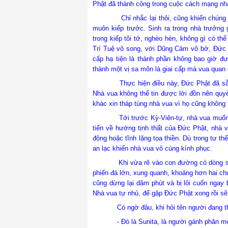
Phật đã thành công trong cuộc cách mạng nhân
Chỉ nhắc lại thôi, cũng khiến chúng ta r
muôn kiếp trước. Sinh ra trong nhà trưởng 
trong kiếp tôi tớ, nghèo hèn, không gì có th
Trí Tuệ vô song, với Dũng Cảm vô bờ, Đức 
cấp hạ tiện là thành phần không bao giờ đư
thành một vị sa môn là giai cấp mà vua quan 
Thực hiện điều này, Đức Phật đã sẵn sàn
Nhà vua không thể tin được lời đồn nên quyế
khác xin tháp tùng nhà vua vì họ cũng không 
Tới trư
ớc Kỳ
-
Viên
-tự,
nhà vua muốn
tiến về hướng tịnh
t
hất của Đức Phật, nhà v
động hoặc tĩnh lặng tọa thiền. Dù trong tư 
an lạc khiến nhà vua vô cùng kính phục.
Khi vừa rẽ vào con đường có dòng suối nh
phiến đá lớn, xung quanh, khoảng hơn hai ch
cũng dừng lại dăm phút và bị lôi cuốn ngay b
Nhà vua tự nhủ, để gặp Đức Phật xong rồi sẽ 
Có ngờ đâu, khi hỏi tên người đang thuyế
- Đó là Sunita, là người gánh phân mới 