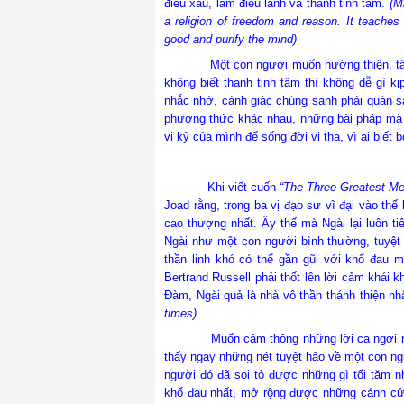
điều xấu, làm điều lành và thanh tịnh tâm.
(M
a religion of freedom and reason. It teache
good and purify the mind)
Một con người muốn hướng thiện, tất có th
không biết thanh tịnh tâm thì không dễ gì kị
nhắc nhở, cảnh giác chúng sanh phải quán s
phương thức khác nhau, những bài pháp mà 
vị kỷ của mình để sống đời vị tha, vì ai biết b
Khi viết cuốn
“The Three Greatest Men
Joad rằng, trong ba vị đạo sư vĩ đại vào thế
cao thượng nhất. Ấy thế mà Ngài lại luôn t
Ngài như một con người bình thường, tuyệt 
thần linh khó có thể gần gũi với khổ đau m
Bertrand Russell phải thốt lên lời cảm khái 
Đàm, Ngài quả là nhà vô thần thánh thiện nhấ
times)
Muốn cảm thông những lời ca ngợi này, c
thấy ngay những nét tuyệt hảo về một con ngư
người đó đã soi tỏ được những gì tối tăm n
khổ đau nhất, mở rộng được những cánh cử