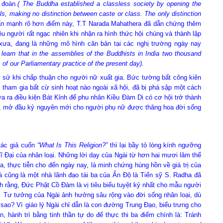
 đoàn
.( The Buddha established a classless society by opening the
ls, making no distinction between caste or class. The only distinction
n mạnh rõ hơn điểm này, T.T Narada Mahathera đã dẫn chứng thêm
iều người rất ngạc nhiên khi nhận ra hình thức hội chúng và thành lập
xưa, đang là những mô hình căn bản tại các nghị trường ngày nay
learn that in the assemblies of the Buddhists in India two thousand
of our Parliamentary practice of the present day).
 khi chấp thuận cho người nữ xuất gia. Bức tường bất công kiên
tham gia bất cừ sinh hoạt nào ngoài xã hội, đã bị phá sập một cách
a ra điều kiện Bát Kỉnh để phu nhân Kiều Đàm Di có cơ hội trở thành
-ni, mở đầu kỷ nguyên mới cho người phụ nữ được thăng hoa đời sống
c giả cuốn
“What Is This
Religion?”
thì lại bầy tỏ lòng kính ngưỡng
 Đại của nhân loại. Những lời dạy của Ngài từ hơn hai mươi lăm thế
, thực tiễn cho đến ngày nay, là minh chứng hùng hồn về giá trị của
mà cũng là một nhà lãnh đạo tài ba của Ấn Độ là Tiến sỹ S. Radha đã
h rằng, Đức Phật Cồ Đàm là vị tiêu biểu tuyệt kỷ nhất cho mẫu người
. Tư tưởng của Ngài ảnh hưởng sâu rộng vào đời sống nhân loại, dù
 sao? Vì giáo lý Ngài chỉ dẫn là con đường Trung Đạo, biểu trưng cho
 hành trì bằng tinh thần tự do để thực thi ba điểm chính là: Tránh