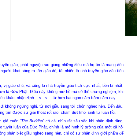
giáo, phát nguyện rao giảng những điều mà họ tin là mang đến
người khai sáng ra tôn giáo đó, tất nhiên là nhà truyền giáo đầu tiên
giáo chủ, và cũng là nhà truyền giáo tích cực nhất, bền bỉ nhất,
c hơn là Đức Phật. Điều này không mơ hồ mà có thể chứng nghiệm, khi
, biên khảo, nhận định …v…v… từ hơn hai ngàn năm trăm năm nay.
đi không ngừng nghỉ, từ nơi giầu sang tới chốn nghèo hèn
.
Đến đâu,
g tìm được sự giải thoát rốt ráo
, chấm dứt khỏi sinh tử luân hồi.
 giả cuốn
“The Buddha”
có cái nhìn rất sâu sắc khi nhận định rằng,
o tuyệt luân của Đức Phật, chính là mô hình lý tưởng của một xã hội
ông phân biệt giầu nghèo sang hèn, chỉ có sự phân định giới phẩm để