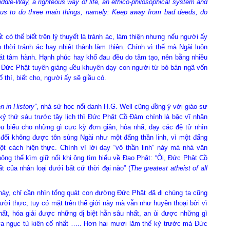
iddle-Way, a righteous way of life, an ethico-philosophical system and
s us to do three main things, namely: Keep away from bad deeds, do
ể biết trên lý thuyết là tránh ác, làm thiện nhưng nếu người ấy
p thời tránh ác hay nhiệt thành làm thiện. Chính vì thế mà Ngài luôn
át tâm hành. Hạnh phúc hay khổ đau đều do tâm tạo, nên bằng nhiều
Đức Phật tuyên giảng đều khuyên dạy con người từ bỏ bản ngã vốn
ố thí, biết cho, người ấy sẽ giầu có.
 in History”
, nhà sử học nổi danh H.G. Well cũng đồng ý với giáo sư
 kỷ thứ sáu trước tây lịch thì Đức Phật Cồ Đàm chính là bậc vĩ nhân
iêu biểu cho những gì cực kỳ đơn giản, hòa nhã, dạy các đệ tử nhìn
đối không được tôn sùng Ngài như một đấng thần linh, vì một đấng
ột cách hiện thực. Chính vì lời dạy “vô thần linh” này mà nhà văn
không thể kìm giữ nổi khi ông tìm hiểu về Đạo Phật: “Ôi, Đức Phật Cồ
t của nhân loại dưới bất cứ thời đại nào” (
The greatest atheist of all
hỉ cần nhìn tổng quát con đường Đức Phật đã đi chúng ta cũng
ời thực, tuy có mặt trên thế giới này mà vẫn như huyền thoại bởi vì
hất, hóa giải được những dị biệt hằn sâu nhất, an ủi được những gì
a ngục tù kiên cố nhất ….. Hơn hai mươi lăm thế kỷ trước mà Đức