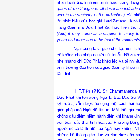
nhận lãnh trách nhiệm sinh hoạt trong Tăng
gates of the Sangha to all deserving individua
was in the seniority of the ordination).
Để nhấ
lời phát biểu của học giả Lord Zetland, là nh
Tăng đoàn mà Đức Phật đã thực hiện thời 
(And, it may come as a surprise to many to 
years and more ago to be found the rudiments 
Ngài cũng là vị giáo chủ tạo nên lịch sử
cố không cho phép người nữ tại Ấn Độ được 
nhẹ nhàng khi Đức Phật khéo léo và tế nhị đư
vị ni-trưởng đầu tiên của giáo đoàn tỳ-kheo
tâm linh.
H.T.Tiến sỹ K. Sri Dhammananda, tá
Đức Phật khi tôn xưng Ngài là Bậc Đạo Sư Vĩ
kỷ trước, vẫn được áp dụng một cách hài hòa
giáo pháp mà Ngài đã tìm ra. Một triết gia 
không dấu diếm niềm hãnh diện khi khẳng địn
vẹn toàn sắc thái tinh hoa của Phương Đông
người đó có là tín đồ của Ngài hay không. Vì
những hệ thống giáo dục và đạo đức căn bản,