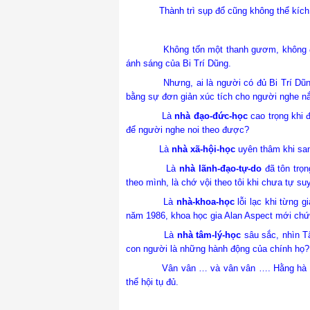
Thành trì sụp đổ cũng không thể kích độ
Không tốn một thanh gươm, không đổ một
ánh sáng của Bi Trí Dũng.
Nhưng, ai là người có đủ Bi Trí Dũn
bằng sự đơn giản xúc tích cho người nghe 
Là
nhà đạo-đức-học
cao trọng khi 
để người nghe noi theo được?
Là
nhà xã-hội-học
uyên thâm khi san
Là
nhà lãnh-đạo-tự-do
đã tôn trọn
theo mình, là chớ vội theo tôi khi chưa tự su
Là
nhà-khoa-học
lỗi lạc khi từng g
năm 1986, khoa học gia Alan Aspect mới ch
Là
nhà tâm-lý-học
sâu sắc, nhìn Tâ
con người là những hành động của chính họ?
Vân vân … và vân vân …. Hằng hà sa số 
thể hội tụ đủ.