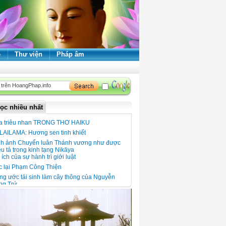
ẻ
Thư viện
Pháp âm
ọc nhiều nhất
a triêu nhan TRONG THƠ HAIKU
LAILAMA: Hương sen tinh khiết
nh ảnh Chuyển luân Thánh vương như được
u tả trong kinh tạng Nikāya
 ích của sự hành trì giới luật
c lại Phạm Công Thiện
g ước tái sinh làm cây thông của Nguyễn
ng Trứ
 xuân đọc thơ thiền
 ngói Thanh Toàn - Nét đẹp kiến trúc giữa
ng quê Thanh Thủy