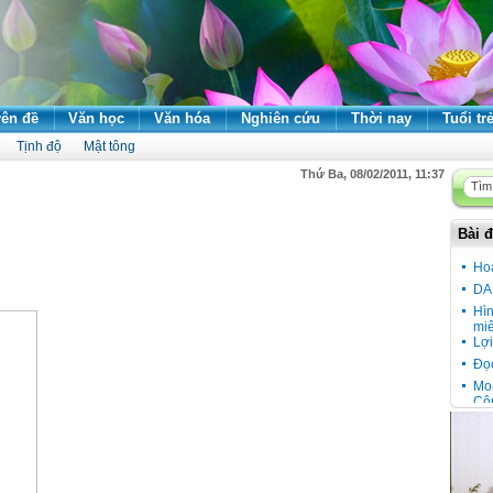
ên đề
Văn học
Văn hóa
Nghiên cứu
Thời nay
Tuổi tr
Tịnh độ
Mật tông
Thứ Ba, 08/02/2011, 11:37
Bài đ
Ho
DA
Hì
miê
Lợi
Đọ
Mon
Cô
Đầu
Cầu
vù