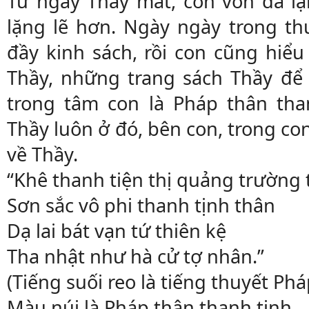
Từ ngày Thầy mất, con vốn đã lặn
lặng lẽ hơn. Ngày ngày trong t
đầy kinh sách, rồi con cũng hiểu
Thầy, những trang sách Thầy để l
trong tâm con là Pháp thân tha
Thầy luôn ở đó, bên con, trong co
về Thầy.
“Khê thanh tiện thị quảng trường 
Sơn sắc vô phi thanh tịnh thân
Dạ lai bát vạn tứ thiên kệ
Tha nhật như hà cử tợ nhân.”
(Tiếng suối reo là tiếng thuyết Ph
Màu núi là Pháp thân thanh tịnh