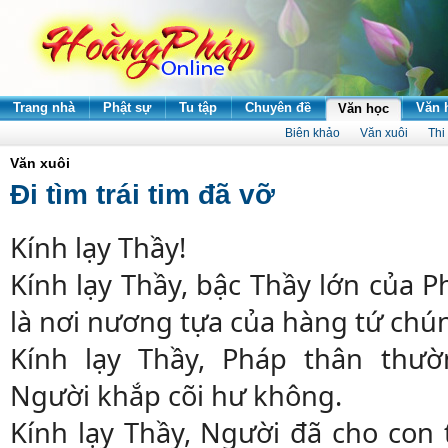
Trang nhà
Phật sự
Tu tập
Chuyên đề
Văn 
Văn học
Biên khảo
Văn xuôi
Thi
Văn xuôi
Đi tìm trái tim đã vỡ
Kính lạy Thầy!
Kính lạy Thầy, bậc Thầy lớn của P
là nơi nương tựa của hàng tứ chú
Kính lạy Thầy, Pháp thân thườ
Người khắp cõi hư không.
Kính lạy Thầy, Người đã cho con