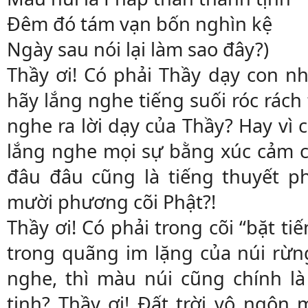
Đêm đó tám vạn bốn nghìn kệ
Ngày sau nói lại làm sao đây?)
Thầy ơi! Có phải Thầy dạy con n
hãy lắng nghe tiếng suối róc rách
nghe ra lời dạy của Thầy? Hay vì 
lắng nghe mọi sự bằng xúc cảm c
đâu đâu cũng là tiếng thuyết p
mười phương cõi Phật?!
Thầy ơi! Có phải trong cõi “bặt tiế
trong quãng im lặng của núi rừng
nghe, thì màu núi cũng chính l
tịnh? Thầy ơi! Đất trời vô ngô