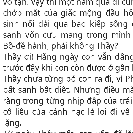
vô tận. Vậy thì một năm qua đi cũ
chớp mắt của giấc mộng đầu hô
sinh nối dài qua bao kiếp sống
sanh vốn cưu mang trong mình
Bồ-đề hành, phải không Thầy?
Thầy ơi! Hằng ngày con vẫn dâng
trước đây khi con còn được ở gần 
Thầy chưa từng bỏ con ra đi, vì 
bất sanh bất diệt. Nhưng điều m
ràng trong từng nhịp đập của trái
cô liêu của cánh hạc lẻ loi đi về
lặng.