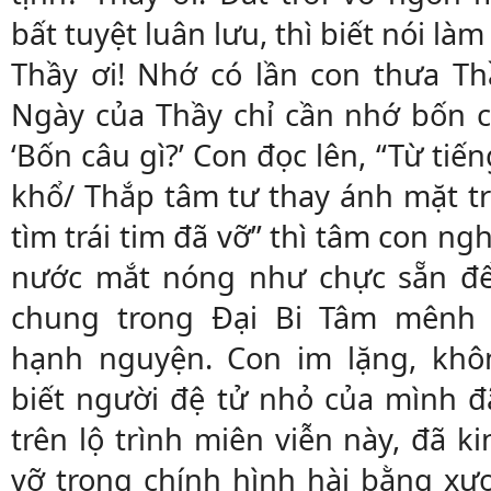
bất tuyệt luân lưu, thì biết nói làm
Thầy ơi! Nhớ có lần con thưa Th
Ngày của Thầy chỉ cần nhớ bốn câ
‘Bốn câu gì?’ Con đọc lên, “Từ ti
khổ/ Thắp tâm tư thay ánh mặt trờ
tìm trái tim đã vỡ” thì tâm con ng
nước mắt nóng như chực sẵn để 
chung trong Đại Bi Tâm mênh 
hạnh nguyện. Con im lặng, khôn
biết người đệ tử nhỏ của mình đ
trên lộ trình miên viễn này, đã 
vỡ trong chính hình hài bằng xươ