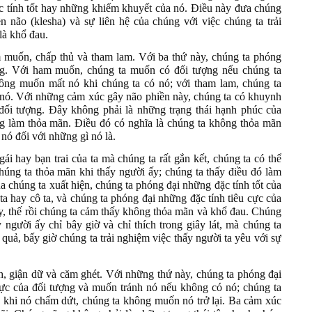
 tính tốt hay những khiếm khuyết của nó. Điều này đưa chúng
 não (klesha) và sự liên hệ của chúng với việc chúng ta trải
là khổ đau.
muốn, chấp thủ và tham lam. Với ba thứ này, chúng ta phóng
ợng. Với ham muốn, chúng ta muốn có đối tượng nếu chúng ta
ông muốn mất nó khi chúng ta có nó; với tham lam, chúng ta
nó. Với những cảm xúc gây não phiền này, chúng ta có khuynh
ối tượng. Đây không phải là những trạng thái hạnh phúc của
ng làm thỏa mãn. Điều đó có nghĩa là chúng ta không thỏa mãn
nó đối với những gì nó là.
ái hay bạn trai của ta mà chúng ta rất gắn kết, chúng ta có thể
húng ta thỏa mãn khi thấy người ấy; chúng ta thấy điều đó làm
 chúng ta xuất hiện, chúng ta phóng đại những đặc tính tốt của
ta hay cô ta, và chúng ta phóng đại những đặc tính tiêu cực của
y, thế rồi chúng ta cảm thấy không thỏa mãn và khổ đau. Chúng
người ấy chỉ bây giờ và chỉ thích trong giây lát, mà chúng ta
quả, bấy giờ chúng ta trải nghiệm việc thấy người ta yêu với sự
, giận dữ và căm ghét. Với những thứ này, chúng ta phóng đại
ực của đối tượng và muốn tránh nó nếu không có nó; chúng ta
 khi nó chấm dứt, chúng ta không muốn nó trở lại. Ba cảm xúc