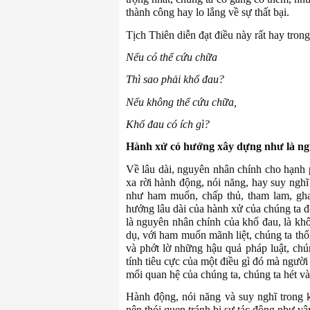
thành công hay lo lắng về sự thất bại.
Tịch Thiên diễn đạt điều này rất hay tro
Nếu có thể cứu chữa
Thì sao phải khổ đau?
Nếu không thể cứu chữa,
Khổ đau có ích gì?
Hành xử có hướng xây dựng như là ng
Về lâu dài, nguyên nhân chính cho hạnh 
xa rời hành động, nói năng, hay suy ngh
như ham muốn, chấp thủ, tham lam, gha
hưởng lâu dài của hành xử của chúng ta đ
là nguyên nhân chính của khổ đau, là khô
dụ, với ham muốn mãnh liệt, chúng ta thổ
và phớt lờ những hậu quả pháp luật, chú
tính tiêu cực của một điều gì đó mà người 
mối quan hệ của chúng ta, chúng ta hét và
Hành động, nói năng và suy nghĩ trong 
nên thói quen tránh bị sự tác động như vậ