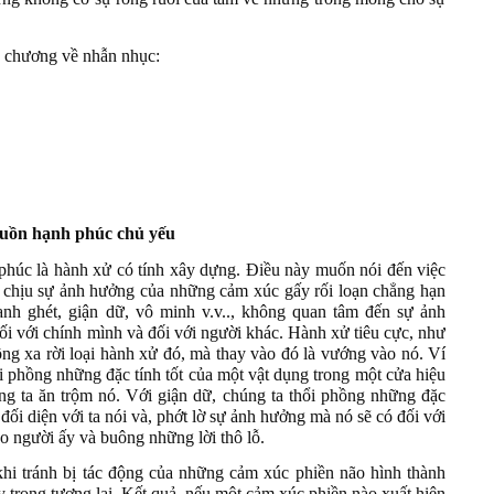
ng chương về nhẫn nhục:
uồn hạnh phúc chủ yếu
phúc là hành xử có tính xây dựng. Điều này muốn nói đến việc
ĩ chịu sự ảnh hưởng của những cảm xúc gấy rối loạn chẳng hạn
nh ghét, giận dữ, vô minh v.v.., không quan tâm đến sự ảnh
ối với chính mình và đối với người khác. Hành xử tiêu cực, như
ng xa rời loại hành xử đó, mà thay vào đó là vướng vào nó. Ví
i phồng những đặc tính tốt của một vật dụng trong một cửa hiệu
ng ta ăn trộm nó. Với giận dữ, chúng ta thổi phồng những đặc
đối diện với ta nói và, phớt lờ sự ảnh hưởng mà nó sẽ có đối với
o người ấy và buông những lời thô lỗ.
khi tránh bị tác động của những cảm xúc phiền não hình thành
y trong tương lai. Kết quả, nếu một cảm xúc phiền nào xuất hiện