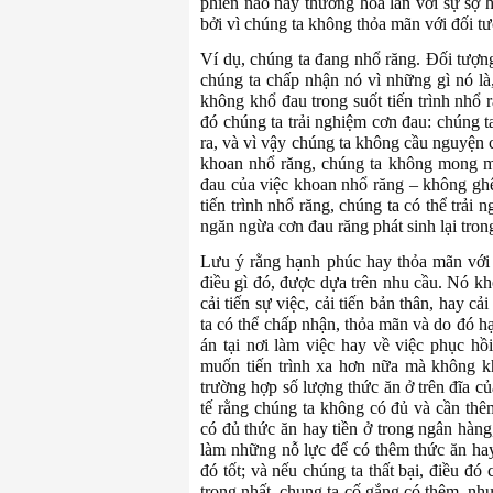
phiền não này thường hòa lẫn với sự sợ 
bởi vì chúng ta không thỏa mãn với đối t
Ví dụ, chúng ta đang nhổ răng. Đối tượng
chúng ta chấp nhận nó vì những gì nó là
không khổ đau trong suốt tiến trình nhổ 
đó chúng ta trải nghiệm cơn đau: chúng t
ra, và vì vậy chúng ta không cầu nguyện 
khoan nhổ răng, chúng ta không mong m
đau của việc khoan nhổ răng – không ghê 
tiến trình nhổ răng, chúng ta có thể trải
ngăn ngừa cơn đau răng phát sinh lại trong
Lưu ý rằng hạnh phúc hay thỏa mãn với
điều gì đó, được dựa trên nhu cầu. Nó kh
cải tiến sự việc, cải tiến bản thân, hay 
ta có thể chấp nhận, thỏa mãn và do đó hạ
án tại nơi làm việc hay về việc phục hồ
muốn tiến trình xa hơn nữa mà không k
trường hợp số lượng thức ăn ở trên đĩa củ
tế rằng chúng ta không có đủ và cần th
có đủ thức ăn hay tiền ở trong ngân hàng
làm những nỗ lực để có thêm thức ăn ha
đó tốt; và nếu chúng ta thất bại, điều đ
trọng nhất, chung ta cố gắng có thêm, n