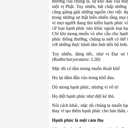
thường của chúng ta, sự khổ đau của thay 
một vị Phật. Tuy nhiên, bất chấp những
cũng giảng giải những nguồn cho việc đạt
trong những sự thật hiển nhiên rằng mọ
vì mọi người đang tìm kiếm hạnh phúc và
cứ loại hạnh phúc nào khác ngoài loại hạ
Chỉ khi mong muốn và nhu cầu cho hạnh
phúc thông thường, chúng ta mới có thể
với những thực hành tâm linh tiến bộ hơn.
Tuy nhiên, đáng tiếc, như vị Đại sư 
(Bodhicharyavatara:
I.28):
Mặc dù có tâm mong muốn thoát khổ
Họ lại đâm đầu vào trong khổ đau.
Dù mong hạnh phúc, nhưng vì vô trí
Họ diệt hạnh phúc như diệt kẻ thù.
Nói cách khác, mặc dù chúng ta muốn hạn
thay vì tạo thêm hạnh phúc cho bản thân, 
Hạnh phúc là một cảm thọ