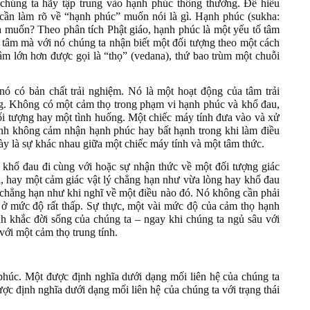
chúng ta hãy tập trung vào hạnh phúc thông thường. Để hiểu
 cần làm rõ về “hạnh phúc” muốn nói là gì. Hạnh phúc (sukha:
 ta muốn? Theo phân tích Phật giáo, hạnh phúc là một yếu tố tâm
g tâm mà với nó chúng ta nhận biết một đối tượng theo một cách
âm lớn hơn được gọi là “thọ” (vedana), thứ bao trùm một chuỗi
nó có bản chất trải nghiệm. Nó là một hoạt động của tâm trải
g. Không có một cảm thọ trong phạm vi hạnh phúc và khổ đau,
ối tượng hay một tình huống. Một chiếc máy tính đưa vào và xử
tính không cảm nhận hạnh phúc hay bất hạnh trong khi làm điều
ày là sự khác nhau giữa một chiếc máy tính và một tâm thức.
hổ đau đi cùng với hoặc sự nhận thức về một đối tượng giác
ị, hay một cảm giác vật lý chẳng hạn như vừa lòng hay khổ đau
 chẳng hạn như khi nghĩ về một điều nào đó. Nó không cần phải
 ở mức độ rất thấp. Sự thực, một vài mức độ của cảm thọ hạnh
h khắc đời sống của chúng ta – ngay khi chúng ta ngủ sâu với
ới một cảm thọ trung tính.
 phúc. Một được định nghĩa dưới dạng mối liên hệ của chúng ta
ược định nghĩa dưới dạng mối liên hệ của chúng ta với trạng thái