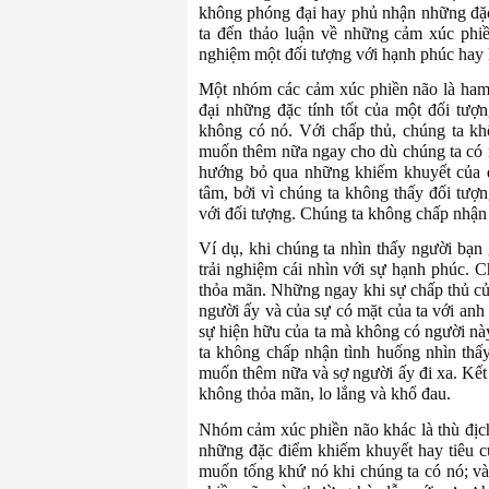
không phóng đại hay phủ nhận những đặc
ta đến thảo luận về những cảm xúc phiền
nghiệm một đối tượng với hạnh phúc hay 
Một nhóm các cảm xúc phiền não là ham 
đại những đặc tính tốt của một đối tư
không có nó. Với chấp thủ, chúng ta kh
muốn thêm nữa ngay cho dù chúng ta có 
hướng bỏ qua những khiếm khuyết của đ
tâm, bởi vì chúng ta không thấy đối tượ
với đối tượng. Chúng ta không chấp nhận 
Ví dụ, khi chúng ta nhìn thấy người bạn g
trải nghiệm cái nhìn với sự hạnh phúc. C
thỏa mãn. Những ngay khi sự chấp thủ của
người ấy và của sự có mặt của ta với anh 
sự hiện hữu của ta mà không có người nà
ta không chấp nhận tình huống nhìn thấy 
muốn thêm nữa và sợ người ấy đi xa. Kết 
không thỏa mãn, lo lắng và khổ đau.
Nhóm cảm xúc phiền não khác là thù địch
những đặc điểm khiếm khuyết hay tiêu c
muốn tống khứ nó khi chúng ta có nó; và