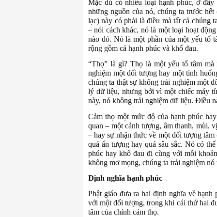
Mặc dù có nhiều loại hạnh phúc, ở đây 
những nguồn của nó, chúng ta trước hết
lạc) này có phải là điều mà tất cả chúng
– nói cách khác, nó là một loại hoạt độn
nào đó. Nó là một phần của một yếu tố t
rộng gồm cả hạnh phúc và khổ đau.
“Thọ” là gì? Thọ là một yếu tố tâm mà 
nghiệm một đối tượng hay một tình huốn
chúng ta thật sự không trải nghiệm một đ
lý dữ liệu, nhưng bởi vì một chiếc máy 
này, nó không trải nghiệm dữ liệu. Điều n
Cảm thọ một mức độ của hạnh phúc hay k
quan – một cảnh tượng, âm thanh, mùi, v
– hay sự nhận thức về một đối tượng tâm
quá ấn tượng hay quá sâu sắc. Nó có thể
phúc hay khổ đau đi cùng với mỗi khoản
không mơ mọng, chúng ta trải nghiệm nó v
Định nghĩa hạnh phúc
Phật giáo đưa ra hai định nghĩa về hạnh
với một đối tượng, trong khi cái thứ hai đ
tâm của chính cảm thọ.