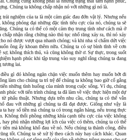
hãi. Chúng cũng không phải là những trạng thái tâm hạnh phúc,
ượng. Chúng ta không chấp nhận nó với những gì nó là.
 trải nghiệm của ta là một cảm giác đau đớn vật lý. Nhưng nếu
, không phóng đại những đặc tính tiêu cực của nó, chúng ta sẽ
răng. Chúng ta có thể có một cảm thọ trung tính như cách mà ở
a chấp nhận rằng chừng nào thủ tục nhổ răng xảy ra, thì nó xảy
cho nó được vượt qua nhanh chóng; và khi nha sĩ chấm dứt việc
uốn ông ấy khoan thêm nữa. Chúng ta có sự bình tĩnh về cơn
sợ, không thích thú, và cũng không thờ ơ. Sự thực, trong suốt
 nghiệm hạnh phúc khi tập trung vào suy nghĩ rằng chúng ta đang
 tương lai.
 điều gì đó không ngăn chặn việc muốn thêm hay muốn bớt đi
ông làm cho chúng ta trì trệ để chúng ta không bao giờ cố gắng
cải tiến những tình huống của mình trong cuộc sống. Ví dụ, chúng
nh phúc với tiến trình chúng ta đã làm về việc thực hiện một dự
i từ phẩu thuật. Nhưng dựa trên nhu cầu, chúng ta có thể vẫn
hổ đau với những gì chúng ta đã đạt được. Giống như vậy là
a ta hay số tiền mà chúng ta có trong ngân hàng, nếu trong thực
êm. Không thổi phồng những khía cạnh tiêu cực của việc không
, hay phủ nhận những lợi ích của việc có thêm, chúng ta có thể
y tiền mà không khổ đau về nó. Nếu chúng ta thành công, điều
ó cũng tốt. Chúng ta sẽ xử lý theo cách này hay cách khác. Quan
hưng không có sự rông ruỗi của tâm về những trông mong cho sự