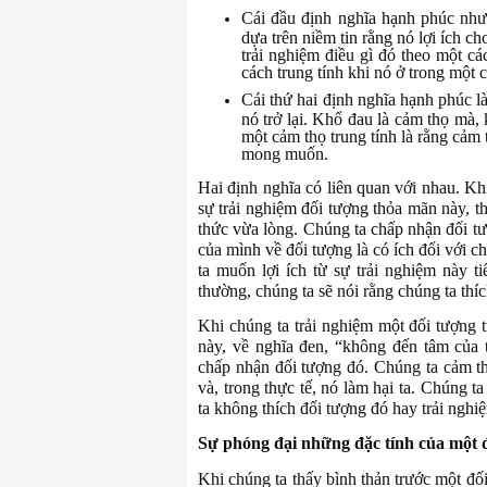
Cái đầu định nghĩa hạnh phúc như 
dựa trên niềm tin rằng nó lợi ích ch
trải nghiệm điều gì đó theo một c
cách trung tính khi nó ở trong một
Cái thứ hai định nghĩa hạnh phúc 
nó trở lại. Khổ đau là cảm thọ mà,
một cảm thọ trung tính là rằng cảm
mong muốn.
Hai định nghĩa có liên quan với nhau. Kh
sự trải nghiệm đối tượng thỏa mãn này, t
thức vừa lòng. Chúng ta chấp nhận đối t
của mình về đối tượng là có ích đối với ch
ta muốn lợi ích từ sự trải nghiệm này t
thường, chúng ta sẽ nói rằng chúng ta thíc
Khi chúng ta trải nghiệm một đối tượng 
này, về nghĩa đen, “không đến tâm của 
chấp nhận đối tượng đó. Chúng ta cảm th
và, trong thực tế, nó làm hại ta. Chúng 
ta không thích đối tượng đó hay trải nghi
Sự phóng đại những đặc tính của một 
Khi chúng ta thấy bình thản trước một đố