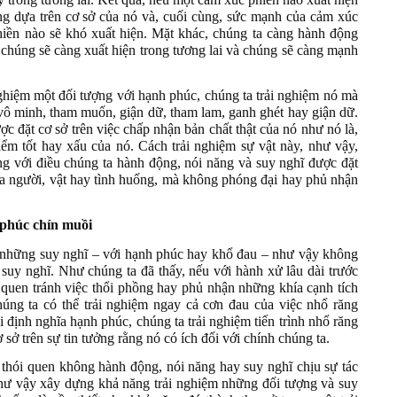
ng dựa trên cơ sở của nó và, cuối cùng, sức mạnh của cảm xúc
hiền nào sẽ khó xuất hiện. Mặt khác, chúng ta càng hành động
chúng sẽ càng xuất hiện trong tương lai và chúng sẽ càng mạnh
nghiệm một đối tượng với hạnh phúc, chúng ta trải nghiệm nó mà
ô minh, tham muốn, giận dữ, tham lam, ganh ghét hay giận dữ.
c đặt cơ sở trên việc chấp nhận bản chất thật của nó như nó là,
m tốt hay xấu của nó. Cách trải nghiệm sự vật này, như vậy,
ng với điều chúng ta hành động, nói năng và suy nghĩ được đặt
của người, vật hay tình huống, mà không phóng đại hay phủ nhận
phúc chín muồi
y những suy nghĩ – với hạnh phúc hay khổ đau – như vậy không
suy nghĩ. Như chúng ta đã thấy, nếu với hành xử lâu dài trước
 quen tránh việc thổi phồng hay phủ nhận những khía cạnh tích
húng ta có thể trải nghiệm ngay cả cơn đau của việc nhổ răng
i định nghĩa hạnh phúc, chúng ta trải nghiệm tiến trình nhổ răng
sở trên sự tin tưởng rằng nó có ích đối với chính chúng ta.
thói quen không hành động, nói năng hay suy nghĩ chịu sự tác
ư vậy xây dựng khả năng trải nghiệm những đối tượng và suy