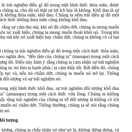
là trải nghiệm điều gì đó trong một hình thức thỏa mãn, được
o chúng ta, cho dù nó thật sự lợi ích hay là không. Khổ đau là sự
ách không thỏa mãn, khổ đau. Chúng ta nếm trải điều gì đó một
 cách thức không thỏa mãn cũng không khổ đau.
là rằng sự cảm thọ mà, khi nó đã chấm dứt, chúng ta mong muốn
 khi nó xuất hiện, chúng ta mong muốn thoát khỏi nó. Trong khi
 thọ mà khi nó xuất hiện hay chấm dứt, chúng ta không có cả hai
i chúng ta trải nghiệm điều gì đó trong một cách thức thỏa mãn,
heo nghĩa đen, “đến tâm của chúng ta” (manapa) trong một cách
ượng đó. Điều này hàm ý rằng chúng ta cảm nhận sự trải nghiệm
úng ta: nó làm ta hạnh phúc; ta cảm thấy tốt. Bởi điều đó, chúng
iếp tục và, nếu nó chấm dứt, chúng ta muốn nó trở lại. Thông
h đối tượng và sự trải nghiệm nó.
trong một hình thức khổ đau, sự trải nghiệm đối tượng khổ đau
ta” (amanapa) trong một cách thức vừa lòng. Chúng ta không
ấy rằng trải nghiệm của chúng ta về đối tượng là không có ích
ta muốn nó chấm dứt. Thông thường, chúng ta sẽ nói rằng chúng
ệm nó.
đối tượng
i tượng, chúng ta chấp nhận nó như nó là, không dửng dưng, và