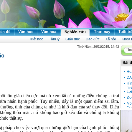
ên đề
Văn học
Văn hóa
Thời nay
Tuổi tr
Nghiên cứu
Triết học
Tâm lý
Giáo dục
Đạo đức
Xã hội
Khoa 
Thứ Năm, 26/11/2015, 14:42
áo
Bài đ
Ho
DA
Hì
miê
Lợi
ột tôn giáo tiêu cực mà nó xem tất cả những điều chúng ta trải
Đọ
hừa nhận hạnh phúc. Tuy nhiên, đây là một quan điểm sai lầm.
Mon
thường tình của chúng ta như là khổ đau của sự thay đổi. Điều
Cô
Đầu
à không thỏa mãn: nó không bao giờ kéo dài và chúng ta không
phúc thật sự.
Cầu
vù
ng pháp cho việc vượt qua những giới hạn của hạnh phúc thông