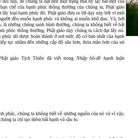
đổi này, để chúng ta đạt đến một trạng thái hỷ lạc bất diệt của
 hạn chế của hạnh phúc thông thường của chúng ta, Phật giáo
 lấy loại hạnh phúc đó. Phật giáo đưa ra lời dạy này bởi vì một
i người đều muốn hạnh phúc và không ai muốn khổ đau. Và, bởi
, là những chúng sanh bình thường, chúng ta không biết về bất
nh phúc thông thường, Phật giáo dạy chúng ta cách đạt lấy nó.
 phúc đó được hoàn thành ở nơi mức độ cơ bản nhất của hạnh
 tiếp tục nhằm đến những cấp độ sâu hơn, thỏa mãn hơn của nó
Phật giáo Tịch Thiên đã viết trong
Nhập bồ-đề hạnh luận
h phúc, chúng ta không biết về những nguồn của nó và vì vậy,
chúng ta chỉ tạo thêm bất hạnh và sầu lo.