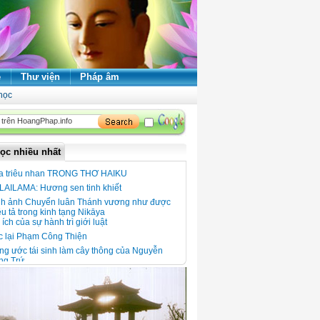
ẻ
Thư viện
Pháp âm
học
ọc nhiều nhất
a triêu nhan TRONG THƠ HAIKU
LAILAMA: Hương sen tinh khiết
nh ảnh Chuyển luân Thánh vương như được
u tả trong kinh tạng Nikāya
 ích của sự hành trì giới luật
c lại Phạm Công Thiện
g ước tái sinh làm cây thông của Nguyễn
ng Trứ
 xuân đọc thơ thiền
 ngói Thanh Toàn - Nét đẹp kiến trúc giữa
ng quê Thanh Thủy