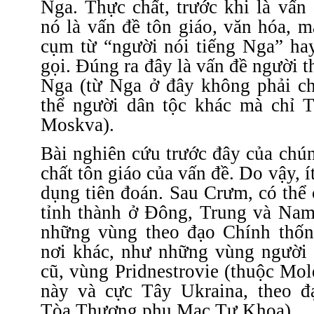
Nga. Thực chất, trước khi là vấn đ
nó là vấn đề tôn giáo, văn hóa, 
cụm từ “người nói tiếng Nga” ha
gọi. Đúng ra đây là vấn đề người 
Nga (từ Nga ở đây không phải c
thể người dân tộc khác mà chỉ 
Moskva).
Bài nghiên cứu trước đây của chúng
chất tôn giáo của vấn đề. Do vậy, í
dụng tiên đoán. Sau Crưm, có thể 
tỉnh thành ở Đông, Trung và Nam
những vùng theo đạo Chính thố
nơi khác, như những vùng người
cũ, vùng Pridnestrovie (thuộc Mo
này và cực Tây Ukraina, theo đ
Tòa Thượng phụ Mạc Tư Khoa).