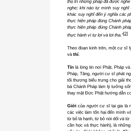
thọ trì những pháp đã được nghe
nghe; khi nào tự mình suy nghĩ 
khác suy nghĩ đến ý nghĩa các phá
thực hiện pháp đúng Chánh pháp,
thực hiện pháp đúng Chánh phá
[2]
thực hành vì tự lợi và lợi tha.”
Theo đoạn kinh trên, một cư sĩ l
và
thí
.
Tín
là lòng tin nơi Phật, Pháp và
Pháp, Tăng, người cư sĩ phát n
tối thượng biểu trưng cho giải t
bá Chánh Pháp làm lý tưởng sốn
thay mặt Đức Phật hướng dẫn con 
Giới
của người cư sĩ tại gia là
các việc làm tổn hại đến mình v
từ bỏ tà hạnh, từ bỏ nói dối và t
cần học và thực hành), là những