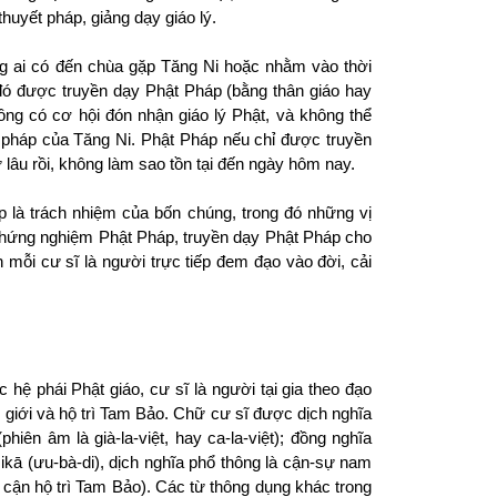
huyết pháp, giảng dạy giáo lý.
ng ai có đến chùa gặp Tăng Ni hoặc nhằm vào thời
 đó được truyền dạy Phật Pháp (bằng thân giáo hay
hông có cơ hội đón nhận giáo lý Phật, và không thể
 pháp của Tăng Ni. Phật Pháp nếu chỉ được truyền
ừ lâu rồi, không làm sao tồn tại đến ngày hôm nay.
p là trách nhiệm của bốn chúng, trong đó những vị
à chứng nghiệm Phật Pháp, truyền dạy Phật Pháp cho
nh mỗi cư sĩ là người trực tiếp đem đạo vào đời, cải
 hệ phái Phật giáo, cư sĩ là người tại gia
theo
đạo
giới và hộ trì Tam Bảo.
Chữ cư sĩ được dịch nghĩa
(phiên âm là già-la-việt, hay ca-la-việt); đồng nghĩa
ikā (ưu-bà-di), dịch nghĩa phổ thông là cận-sự nam
cận hộ trì Tam Bảo).
Các từ thông dụng khác trong