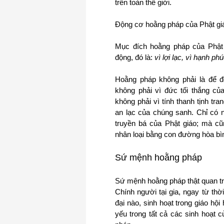
trên toàn thế giới.
Động cơ hoằng pháp của Phật gi
Mục đích hoằng pháp của Phật 
động, đó là:
vì lợi lạc, vì hạnh p
Hoằng pháp không phải là để đ
không phải vì đức tối thắng củ
không phải vì tính thanh tịnh tr
an lạc của chúng sanh.
Chỉ có n
truyền bá của Phật giáo; mà cũ
nhân loại bằng con đường hòa bì
Sứ mệnh hoằng pháp
Sứ mệnh hoằng pháp thật quan trọ
Chính người tại gia, ngay từ thờ
đại nào, sinh hoạt trong giáo hội
yếu trong tất cả các sinh hoạt c