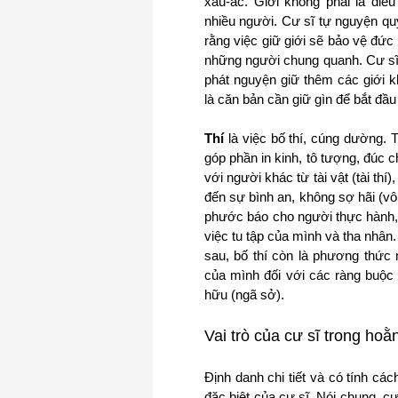
xấu-ác.
Giới không phải là điề
nhiều người. Cư sĩ tự nguyện quy
rằng việc giữ giới sẽ bảo vệ đức
những người
chung
quanh. Cư sĩ
phát nguyện giữ thêm các giới kh
là căn bản cần giữ gìn để bắt đầ
Thí
là việc bố thí, cúng dường.
T
góp phần in kinh, tô tượng, đúc c
với người khác từ tài vật (tài thí
đến sự bình an, không sợ hãi (vô 
phước báo cho người thực hành, 
việc tu tập của mình và tha nhân.
sau, bố thí còn là phương thứ
của mình đối với các ràng buộc
hữu (ngã sở).
Vai trò của cư sĩ trong ho
Định danh chi tiết và có tính c
đặc biệt của cư sĩ.
Nói chung, cư 