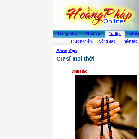
Trang nhà
Phật sự
Chuy
Tu tập
Thực nghiệm
Sống đạo
Thiền tập
Sống đạo
Cư sĩ mọi thời
Vĩnh Hảo