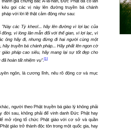
thánh giả chứng đắc A-la-hán, Đức Phật đã có lần
kêu gọi các vị này lên đường truyền bá chánh
pháp với lời lẽ thật cảm động như sau:
"Này các Tỳ kheo
!...
hãy lên đường vì lợi lạc của
ông, vì lòng lân mẫn đối với thế gian, vì lợi lạc, vì
ác ông hãy đi, nhưng đừng đi hai người cùng một
, hãy truyền bá chánh pháp... Hãy phất lên ngọn cờ
ạy giáo pháp cao siêu, hãy mang lại sự tốt đẹp cho
[1]
 đã hoàn tất nhiệm vụ"
.
 tuyên ngôn, là cương lĩnh, nêu rõ động cơ và mục
khác, người theo Phật truyền bá giáo lý không phải
y đời sau, không phải để vinh danh Đức Phật hay
 để mở rộng tổ chức Phật giáo với cơ sở và quần
hật giáo trở thành độc tôn trong một quốc gia, hay