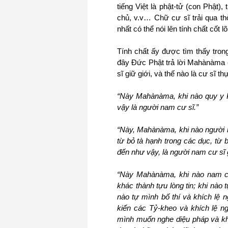
tiếng Việt là phật-tử (con Phật), 
chủ, v.v… Chữ cư sĩ trải qua t
nhất có thể nói lên tính chất cốt l
Tính chất ấy được tìm thấy tron
đây Đức Phật trả lời Mahànàma c
sĩ giữ giới, và thế nào là cư sĩ thự
“Này Mahànàma, khi nào quy y 
vậy là người nam cư sĩ.”
“Này, Mahànàma, khi nào người n
từ bỏ tà hạnh trong các dục, từ
đến như vậy, là người nam cư sĩ g
“Này Mahànàma, khi nào nam cư 
khác thành tựu lòng tin; khi nào 
nào tự mình bố thí và khích lệ 
kiến các Tỷ-kheo và khích lệ ng
mình muốn nghe diệu pháp và khí