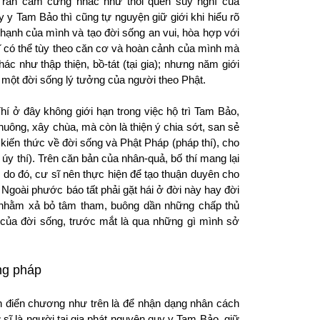
u răn cấm cứng nhắc như thói quen suy nghĩ của
 y Tam Bảo thì cũng tự nguyện giữ giới khi hiểu rõ
 hạnh của mình và tạo đời sống an vui, hòa hợp với
 có thể tùy
theo
căn cơ và hoàn cảnh của mình mà
ác như thập thiện, bồ-tát (tại gia); nhưng năm giới
u một đời sống lý tưởng của người theo Phật.
hí ở đây không giới hạn trong việc hộ trì Tam Bảo,
huông, xây chùa, mà còn là thiện ý chia sớt, san sẻ
), kiến thức về đời sống và Phật Pháp (pháp thí), cho
úy thí). Trên căn bản của nhân-quả, bố thí mang lại
do đó, cư sĩ nên thực hiện để tạo thuận duyên cho
 Ngoài phước báo tất phải gặt hái ở đời này hay đời
c nhằm xả bỏ tâm tham, buông dần những chấp thủ
 của đời sống, trước mắt là qua những gì mình sở
ằng pháp
ách điển chương như trên là để nhận dạng nhân cách
sĩ là người tại gia phát nguyện quy y Tam Bảo, giữ