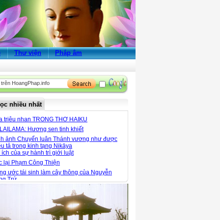
ẻ
Thư viện
Pháp âm
ọc nhiều nhất
a triêu nhan TRONG THƠ HAIKU
LAILAMA: Hương sen tinh khiết
nh ảnh Chuyển luân Thánh vương như được
u tả trong kinh tạng Nikāya
 ích của sự hành trì giới luật
c lại Phạm Công Thiện
g ước tái sinh làm cây thông của Nguyễn
ng Trứ
 xuân đọc thơ thiền
 ngói Thanh Toàn - Nét đẹp kiến trúc giữa
ng quê Thanh Thủy