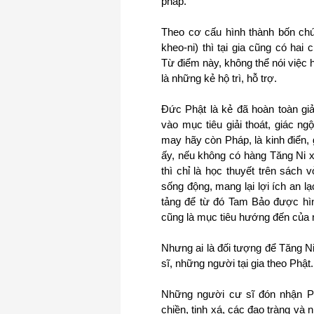
pháp.
Theo cơ cấu hình thành bốn chún
kheo-ni) thì tại gia cũng có hai
Từ điểm này, không thể nói việc h
là những kẻ hộ trì, hỗ trợ.
Đức Phật là kẻ đã hoàn toàn giải
vào mục tiêu giải thoát, giác n
may hãy còn Pháp, là kinh điển, 
ấy, nếu không có hàng Tăng Ni xu
thì chỉ là học thuyết trên sách 
sống động, mang lại lợi ích an l
tảng để từ đó Tam Bảo được hìn
cũng là mục tiêu hướng đến của
Nhưng ai là đối tượng để Tăng N
sĩ, những người tại gia
theo
Phật.
Những người cư sĩ đón nhận P
chiền, tịnh xá, các đạo tràng và