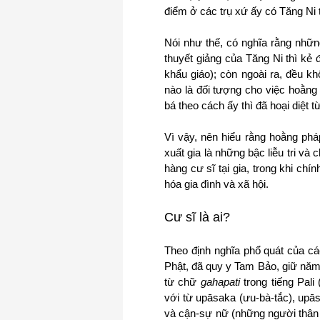
điểm ở các trụ xứ ấy có Tăng Ni t
Nói như thế, có nghĩa rằng nhữ
thuyết giảng của Tăng Ni thì kẻ
khẩu giáo); còn ngoài ra, đều k
nào là đối tượng cho việc hoằng
bá
theo
cách ấy thì đã hoại diệt t
Vì vậy, nên hiểu rằng hoằng phá
xuất gia là những bậc liễu tri v
hàng cư sĩ tại gia, trong khi chí
hóa gia đình và xã hội.
Cư sĩ là ai?
Theo định nghĩa phổ quát của các
Phật, đã quy y Tam Bảo, giữ năm 
từ chữ
gahapati
trong tiếng Pali 
với từ upāsaka (ưu-bà-tắc), upās
và cận-sự nữ (những người thân 