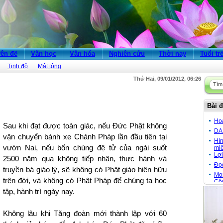
ên đề
Văn học
Văn hóa
Nghiên cứu
Thời nay
Tuổi tr
Tịnh độ
Mật tông
Thứ Hai, 09/01/2012, 06:26
Bài đ
Ho
Sau khi đạt được toàn giác, nếu Đức Phật không
DA
vận chuyển bánh xe Chánh Pháp lần đầu tiên tại
Hì
vườn Nai, nếu bốn chúng đệ tử của ngài suốt
miê
Lợi
2500 năm qua không tiếp nhận, thực hành và
Đọ
truyền bá giáo lý, sẽ không có Phật giáo hiện hữu
Mon
trên đời, và không có Phật Pháp để chúng ta học
Cô
Đầu
tập, hành trì ngày nay.
Cầu
vù
Không lâu khi Tăng đoàn mới thành lập với 60