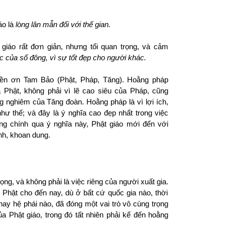
áo là
lòng lân mẫn đối với thế gian.
giáo rất đơn giản, nhưng tối quan trọng, và cảm
húc của số đông, vì sự tốt đẹp cho người khác.
ền ơn Tam Bảo (Phật, Pháp, Tăng).
Hoằng pháp
a Phật, không phải vì lẽ cao siêu của Pháp, cũng
ang nghiêm của Tăng đoàn.
Hoằng pháp là vì lợi ích,
hư thế; và đây là ý nghĩa cao đẹp nhất trong việc
ng chính qua ý nghĩa này, Phật giáo mới đến với
nh, khoan dung.
ng, và không phải là việc riêng của người xuất gia.
i Phật cho đến nay, dù ở bất cứ quốc gia nào, thời
 hay hệ phái nào, đã đóng một vai trò vô cùng trọng
ủa Phật giáo, trong đó tất nhiên phải kể đến hoằng