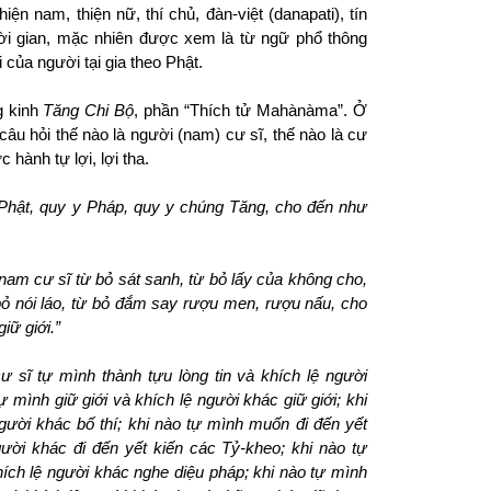
thiện nam, thiện nữ, thí chủ, đàn-việt (danapati), tín
hời gian, mặc nhiên được xem là từ ngữ phổ thông
õi của người tại gia
theo
Phật.
g kinh
Tăng Chi Bộ
, phần “Thích tử Mahànàma”.
Ở
âu hỏi thế nào là người (nam) cư sĩ, thế nào là cư
c hành tự lợi, lợi tha.
Phật, quy y Pháp, quy y chúng Tăng, cho đến như
am cư sĩ từ bỏ sát sanh, từ bỏ lấy của không cho,
 bỏ nói láo, từ bỏ đắm say rượu men, rượu nấu, cho
iữ giới.”
sĩ tự mình thành tựu lòng tin và khích lệ người
tự mình giữ giới và khích lệ người khác giữ giới; khi
người khác bố thí; khi nào tự mình muốn đi đến yết
ười khác đi đến yết kiến các Tỷ-kheo; khi nào tự
ch lệ người khác nghe diệu pháp; khi nào tự mình