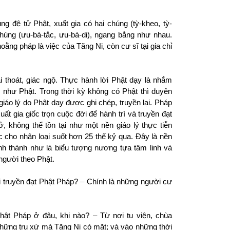
g đệ tử Phật, xuất gia có hai chúng (tỳ-kheo, tỳ-
 chúng (ưu-bà-tắc, ưu-bà-di), ngang bằng như nhau.
oằng pháp là việc của Tăng Ni, còn cư sĩ tại gia chỉ
 thoát, giác ngộ.
Thực hành lời Phật dạy là nhắm
gộ như Phật. Trong thời kỳ không có Phật thì duyên
giáo lý do Phật dạy được ghi chép, truyền lại. Pháp
ất gia giốc trọn cuộc đời để hành trì và truyền đạt
vở, không thể tồn tại như một nền giáo lý thực tiễn
ạc cho nhân loại suốt hơn 25 thế kỷ qua. Đây là nền
h thành như là biểu tượng nương tựa tâm linh và
 người
theo
Phật.
i truyền đạt Phật Pháp?
– Chính là những người cư
hật Pháp ở đâu, khi nào?
– Từ nơi tu viện, chùa
 những trụ xứ mà Tăng Ni có mặt; và vào những thời