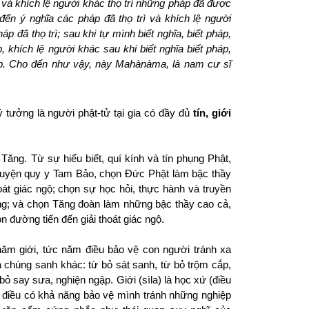
 và khích lệ người khác thọ trì những pháp đã được
đến ý nghĩa các pháp đã thọ trì và khích lệ người
p đã thọ trì; sau khi tự mình biết nghĩa, biết pháp,
 khích lệ người khác sau khi biết nghĩa biết pháp,
p. Cho đến như vậy, này Mahànàma, là nam cư sĩ
ý tưởng là người phật-tử tại gia có đầy đủ
tín, giới
 Tăng. Từ sự hiểu biết, quí kính và tín phụng Phật,
guyện quy y Tam Bảo, chọn Đức Phật làm bậc thầy
hoát giác ngộ; chọn sự học hỏi, thực hành và truyền
g; và chọn Tăng đoàn làm những bậc thầy cao cả,
đường tiến đến giải thoát giác ngộ.
 năm giới, tức năm điều bảo vệ con người tránh xa
à chúng sanh khác: từ bỏ sát sanh, từ bỏ trộm cắp,
ừ bỏ say sưa, nghiện ngập.
Giới (sìla) là học xứ (điều
 điều có khả năng bảo vệ mình tránh những nghiệp