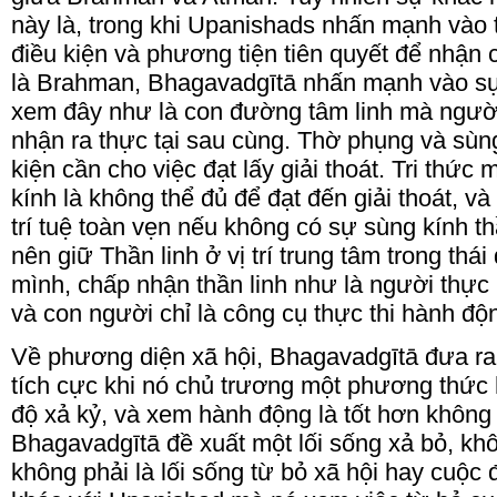
này là, trong khi Upanishads nhấn mạnh vào t
điều kiện và phương tiện tiên quyết để nhận 
là Brahman, Bhagavadgītā nhấn mạnh vào sự 
xem đây như là con đường tâm linh mà người 
nhận ra thực tại sau cùng. Thờ phụng và sùng 
kiện cần cho việc đạt lấy giải thoát. Tri thứ
kính là không thể đủ để đạt đến giải thoát, v
trí tuệ toàn vẹn nếu không có sự sùng kính th
nên giữ Thần linh ở vị trí trung tâm trong thá
mình, chấp nhận thần linh như là người thực 
và con người chỉ là công cụ thực thi hành độ
Về phương diện xã hội, Bhagavadgītā đưa ra
tích cực khi nó chủ trương một phương thức 
độ xả kỷ, và xem hành động là tốt hơn không
Bhagavadgītā đề xuất một lối sống xả bỏ, khô
không phải là lối sống từ bỏ xã hội hay cuộc 