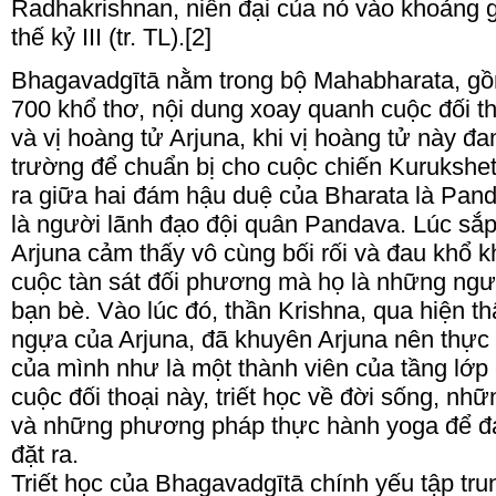
Radhakrishnan, niên đại của nó vào khoảng g
thế kỷ III (tr. TL).[2]
Bhagavadgītā nằm trong bộ Mahabharata, g
700 khổ thơ, nội dung xoay quanh cuộc đối th
và vị hoàng tử Arjuna, khi vị hoàng tử này đa
trường để chuẩn bị cho cuộc chiến Kurukshet
ra giữa hai đám hậu duệ của Bharata là Pan
là người lãnh đạo đội quân Pandava. Lúc sắ
Arjuna cảm thấy vô cùng bối rối và đau khổ kh
cuộc tàn sát đối phương mà họ là những ngườ
bạn bè. Vào lúc đó, thần Krishna, qua hiện t
ngựa của Arjuna, đã khuyên Arjuna nên thực h
của mình như là một thành viên của tầng lớp 
cuộc đối thoại này, triết học về đời sống, n
và những phương pháp thực hành yoga để đạt
đặt ra.
Triết học của Bhagavadgītā chính yếu tập t