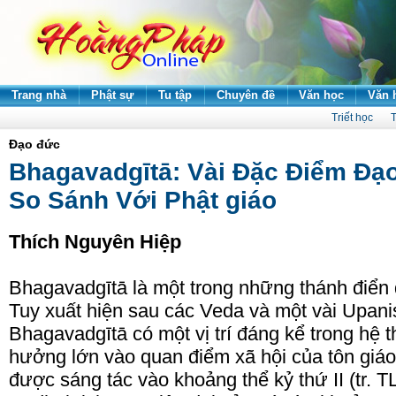
Trang nhà
Phật sự
Tu tập
Chuyên đề
Văn học
Văn 
Triết học
T
Đạo đức
Bhagavadgītā: Vài Đặc Điểm Đạ
So Sánh Với Phật giáo
Thích Nguyên Hiệp
Bhagavadgītā là một trong những thánh điển 
Tuy xuất hiện sau các Veda và một vài Upan
Bhagavadgītā có một vị trí đáng kể trong hệ t
hưởng lớn vào quan điểm xã hội của tôn giá
được sáng tác vào khoảng thể kỷ thứ II (tr. T