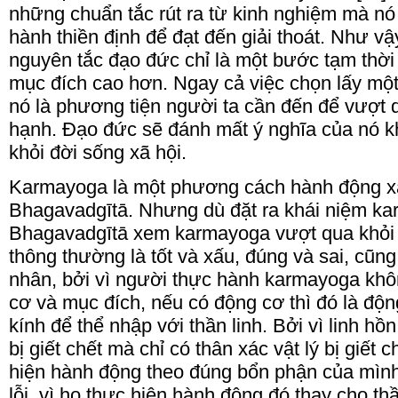
những chuẩn tắc rút ra từ kinh nghiệm mà nó 
hành thiền định để đạt đến giải thoát. Như v
nguyên tắc đạo đức chỉ là một bước tạm thời 
mục đích cao hơn. Ngay cả việc chọn lấy một
nó là phương tiện người ta cần đến để vượt 
hạnh. Đạo đức sẽ đánh mất ý nghĩa của nó k
khỏi đời sống xã hội.
Karmayoga là một phương cách hành động xã
Bhagavadgītā. Nhưng dù đặt ra khái niệm ka
Bhagavadgītā xem karmayoga vượt qua khỏi
thông thường là tốt và xấu, đúng và sai, cũn
nhân, bởi vì người thực hành karmayoga khô
cơ và mục đích, nếu có động cơ thì đó là độn
kính để thể nhập với thần linh. Bởi vì linh h
bị giết chết mà chỉ có thân xác vật lý bị giết 
hiện hành động theo đúng bổn phận của mình
lỗi, vì họ thực hiện hành động đó thay cho thầ