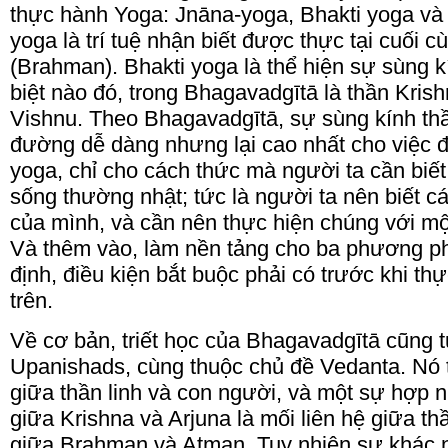
thực hành Yoga: Jnāna-yoga, Bhakti yoga và
yoga là trí tuệ nhận biết được thực tại cuối c
(Brahman). Bhakti yoga là thể hiện sự sùng k
biệt nào đó, trong Bhagavadgītā là thần Krish
Vishnu. Theo Bhagavadgītā, sự sùng kính th
đường dễ dàng nhưng lại cao nhất cho việc đạ
yoga, chỉ cho cách thức mà người ta cần biết
sống thường nhật; tức là người ta nên biết 
của mình, và cần nên thực hiện chúng với một
Và thêm vào, làm nền tảng cho ba phương phá
định, điều kiện bắt buộc phải có trước khi th
trên.
Về cơ bản, triết học của Bhagavadgītā cũng t
Upanishads, cùng thuộc chủ đề Vedanta. Nó th
giữa thần linh và con người, và một sự hợp nh
giữa Krishna và Arjuna là mối liên hệ giữa th
giữa Brahman và Atman. Tuy nhiên sự khác n