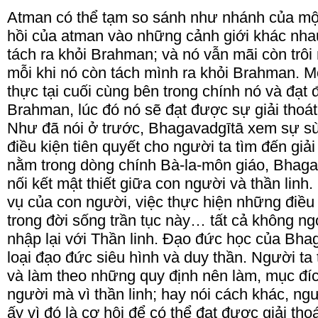
Atman có thể tạm so sánh như nhánh của mộ
hồi của atman vào những cảnh giới khác nhau
tách ra khỏi Brahman; và nó vẫn mãi còn trôi 
mỗi khi nó còn tách mình ra khỏi Brahman. M
thực tại cuối cùng bên trong chính nó và đạt 
Brahman, lúc đó nó sẽ đạt được sự giải thoát
Như đã nói ở trước, Bhagavadgītā xem sự sùn
điều kiện tiên quyết cho người ta tìm đến giả
nằm trong dòng chính Bà-la-môn giáo, Bhaga
nối kết mật thiết giữa con người và thần linh
vụ của con người, việc thực hiện những điều
trong đời sống trần tục này… tất cả không n
nhập lại với Thần linh. Đạo đức học của Bha
loại đạo đức siêu hình và duy thần. Người ta
và làm theo những quy định nên làm, mục đíc
người mà vì thần linh; hay nói cách khác, ng
ấy vì đó là cơ hội để có thể đạt được giải th