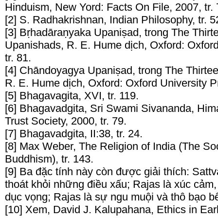
Hinduism, New Yord: Facts On File, 2007, tr. 
[2] S. Radhakrishnan, Indian Philosophy, tr. 5
[3] Bṛhadāraṇyaka Upaniṣad, trong The Thirte
Upanishads, R. E. Hume dịch, Oxford: Oxford
tr. 81.
[4] Chāndoyagya Upaniṣad, trong The Thirtee
R. E. Hume dịch, Oxford: Oxford University Pr
[5] Bhagavagita, XVI, tr. 119.
[6] Bhagavadgita, Sri Swami Sivananda, Hima
Trust Society, 2000, tr. 79.
[7] Bhagavadgita, II:38, tr. 24.
[8] Max Weber, The Religion of India (The So
Buddhism), tr. 143.
[9] Ba đặc tính này còn được giải thích: Sattv
thoát khỏi những điều xấu; Rajas là xúc cảm
dục vọng; Rajas là sự ngu muội và thô bạo b
[10] Xem, David J. Kalupahana, Ethics in Ear