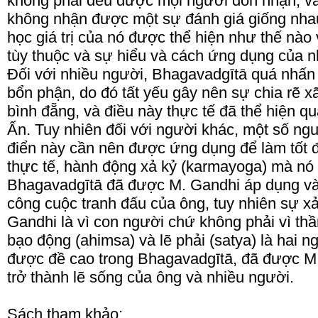
không phải đều được mọi người đón nhận, và 
không nhận được một sự đánh giá giống nhau.
học giá trị của nó được thể hiện như thế nào
tùy thuộc và sự hiểu và cách ứng dụng của 
Đối với nhiều người, Bhagavadgītā quá nhấ
bổn phận, do đó tất yếu gây nên sự chia rẽ xã
bình đẵng, và điều này thực tế đã thể hiện qu
Ấn. Tuy nhiên đối với người khác, một số ngu
điển này cần nên được ứng dụng để làm tốt đ
thực tế, hành động xả kỷ (karmayoga) mà n
Bhagavadgītā đã được M. Gandhi áp dụng và
công cuộc tranh đấu của ông, tuy nhiên sự xả
Gandhi là vì con người chứ không phải vì thần
bạo động (ahimsa) và lẽ phải (satya) là hai 
được đề cao trong Bhagavadgītā, đã được M
trở thành lẽ sống của ông và nhiều người.
Sách tham khảo: