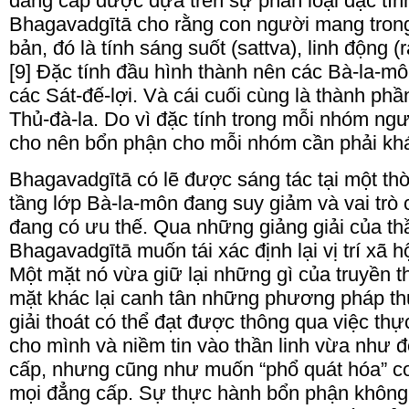
đẳng cấp được dựa trên sự phân loại đặc tín
Bhagavadgītā cho rằng con người mang trong
bản, đó là tính sáng suốt (sattva), linh động (
[9] Đặc tính đầu hình thành nên các Bà-la-mô
các Sát-đế-lợi. Và cái cuối cùng là thành ph
Thủ-đà-la. Do vì đặc tính trong mỗi nhóm ngư
cho nên bổn phận cho mỗi nhóm cần phải khá
Bhagavadgītā có lẽ được sáng tác tại một thời
tầng lớp Bà-la-môn đang suy giảm và vai trò 
đang có ưu thế. Qua những giảng giải của th
Bhagavadgītā muốn tái xác định lại vị trí xã 
Một mặt nó vừa giữ lại những gì của truyền 
mặt khác lại canh tân những phương pháp th
giải thoát có thể đạt được thông qua việc t
cho mình và niềm tin vào thần linh vừa như đ
cấp, nhưng cũng như muốn “phổ quát hóa” co
mọi đẳng cấp. Sự thực hành bổn phận không 