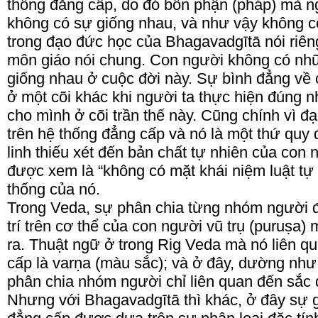
thống đẳng cấp, do đó bổn phận (pháp) mà ng
không có sự giống nhau, và như vậy không có
trong đạo đức học của Bhagavadgītā nói riên
môn giáo nói chung. Con người không có nh
giống nhau ở cuộc đời này. Sự bình đẳng về
ở một cõi khác khi người ta thực hiện đúng
cho mình ở cõi trần thế này. Cũng chính vì 
trên hệ thống đẳng cấp và nó là một thứ quy 
linh thiếu xét đến bản chất tự nhiên của con
được xem là “không có mặt khái niệm luật tự 
thống của nó.
Trong Veda, sự phân chia từng nhóm người đ
trí trên cơ thể của con người vũ trụ (puruṣa)
ra. Thuật ngữ ở trong Rig Veda mà nó liên q
cấp là varṇa (màu sắc); và ở đây, dường như 
phân chia nhóm người chỉ liên quan đến sắc 
Nhưng với Bhagavadgītā thì khác, ở đây sự gi