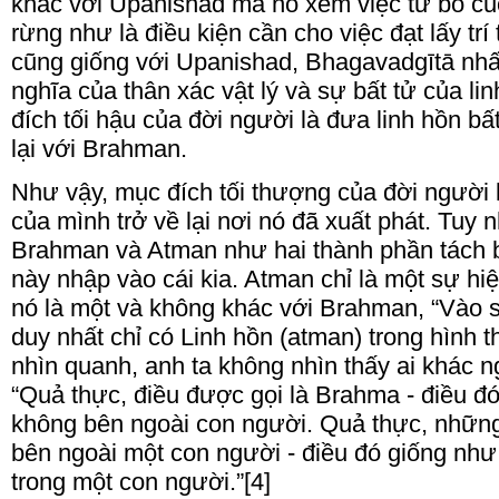
khác với Upanishad mà nó xem việc từ bỏ cu
rừng như là điều kiện cần cho việc đạt lấy trí 
cũng giống với Upanishad, Bhagavadgītā nh
nghĩa của thân xác vật lý và sự bất tử của l
đích tối hậu của đời người là đưa linh hồn b
lại với Brahman.
Như vậy, mục đích tối thượng của đời người 
của mình trở về lại nơi nó đã xuất phát. Tuy 
Brahman và Atman như hai thành phần tách b
này nhập vào cái kia. Atman chỉ là một sự hi
nó là một và không khác với Brahman, “Vào s
duy nhất chỉ có Linh hồn (atman) trong hình 
nhìn quanh, anh ta không nhìn thấy ai khác n
“Quả thực, điều được gọi là Brahma - điều đ
không bên ngoài con người. Quả thực, những
bên ngoài một con người - điều đó giống nh
trong một con người.”[4]