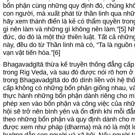
bổn phận cùng những quy định đó, chúng khô
con người, mà xuất phát từ thần linh qua nhữ
hãy xem thánh điển là kẻ có thẩm quyền tron
gì nên làm và những gì không nên làm.”[5]
đức, do đó là một thứ thiên luật. Tất cả nhữn
này, đều do từ Thần linh mà có, “Ta là nguồn 
vạn vật tiến hóa.”[6]
Bhagavadgītā thừa kế truyền thống đẳng cấ
trong Rig Veda, và sau đó được nói rõ hơn 
trong Bhagavadgītā do đó dính liền với hệ t
cấp không có những bổn phận giống nhau, v
thực hành những bổn phận dành riêng cho 
phép xen vào bổn phận và công việc của nh
hội sẽ trở nên bình yên và ổn định khi mỗi đ
theo những bổn phận và quy định dành cho 
được xem như pháp (dharma) mà nó là một lo
hướng dẫn con người và xã hội. Nếu người t