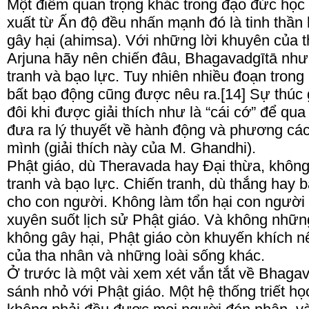
Một điểm quan trọng khác trong đạo đức học
xuất từ Ấn độ đều nhấn mạnh đó là tinh thần
gây hại (ahimsa). Với những lời khuyên của t
Arjuna hãy nên chiến đâu, Bhagavadgītā như
tranh và bạo lực. Tuy nhiên nhiều đoạn trong
bất bạo động cũng được nêu ra.[14] Sự thúc 
đôi khi được giải thích như là “cái cớ” để q
đưa ra lý thuyết về hành động và phương cách
mình (giải thích này của M. Ghandhi).
Phật giáo, dù Theravada hay Đại thừa, không
tranh và bạo lực. Chiến tranh, dù thắng hay 
cho con người. Không làm tổn hại con người 
xuyên suốt lịch sử Phật giáo. Và không những
không gây hại, Phật giáo còn khuyến khích nê
của tha nhân và những loài sống khác.
Ở trước là một vài xem xét vắn tắt về Bhagav
sánh nhỏ với Phật giáo. Một hệ thống triết họ