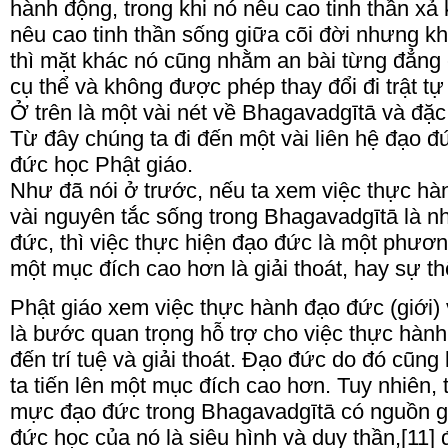
hành động, trong khi nó nêu cao tinh thần xả
nêu cao tinh thần sống giữa cõi đời nhưng khô
thì mặt khác nó cũng nhằm an bài từng đẳng
cụ thể và không được phép thay đổi đi trật tự
Ở trên là một vài nét về Bhagavadgītā và đặ
Từ đây chúng ta đi đến một vài liên hệ đạo đ
đức học Phật giáo.
Như đã nói ở trước, nếu ta xem việc thực hà
vài nguyên tắc sống trong Bhagavadgītā là
đức, thì việc thực hiện đạo đức là một phương
một mục đích cao hơn là giải thoát, hay sự th
Phật giáo xem việc thực hành đạo đức (giới)
là bước quan trọng hỗ trợ cho việc thực hành 
đến trí tuệ và giải thoát. Đạo đức do đó cũng
ta tiến lên một mục đích cao hơn. Tuy nhiên,
mực đạo đức trong Bhagavadgītā có nguồn gố
đức học của nó là siêu hình và duy thần,[11] 