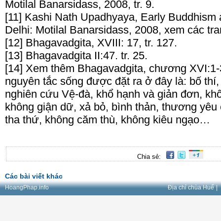
Motilal Banarsidass, 2008, tr. 9.
[11] Kashi Nath Upadhyaya, Early Buddhism
Delhi: Motilal Banarsidass, 2008, xem các tr
[12] Bhagavadgita, XVIII: 17, tr. 127.
[13] Bhagavadgita II:47. tr. 25.
[14] Xem thêm Bhagavadgita, chương XVI:1-3 
nguyên tắc sống được đặt ra ở đây là: bố thí, 
nghiên cứu Vệ-đà, khổ hạnh và giản đơn, khô
không giận dữ, xả bỏ, bình thản, thương yêu 
tha thứ, không căm thù, không kiêu ngạo…
Chia sẻ:
Các bài viết khác
HoangPhap.info
Địa chỉ chùa Huế
|