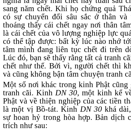
nghĩa là ngày mai chết hay tuần sau c
sang năm chết. Khi họ chứng quả
T
há
có sự chuyển đổi sâu sắc ở thân và 
thoáng thấy
c
ái
c
hết ngay nơi thân tâ
là cái chết của vô lượng nghiệp lực q
có thể tập được: bất kỳ lúc nào nhớ tớ
tâm mình đang liên tục chết đi trên 
Lúc đó, bạn sẽ thấy rằng tất cả tranh c
chết như thế. Bởi vì, người chết thì
và cũng không bận tâm chuyện tranh cã
Một số nơi khác trong
k
inh Phật cũng 
tranh cãi. Kinh
DN 30
, một kinh kể 
Phật và về thiện nghiệp của các tiền t
là một vị Bồ
-t
át. Kinh
DN 30
khá dài,
sự hoan hỷ trong hòa hợp. Bản dịch
trích như sau: