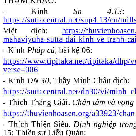
THAM KHẢO:
- Kinh
Sn 4.13
:
https://suttacentral.net/snp4.13/en/mill
Việt dịch:
https://thuvienhoasen
mahaviyuha-sutta-dai-kinh-ve-tranh-ca
- Kinh
Pháp
c
ú
, bài
k
ệ 06:
https://www.tipitaka.net/tipitaka/dhp/
verse=006
- Kinh
DN 30
, Thầy Minh Châu dịch:
https://suttacentral.net/dn30/vi/minh_
- Thích Thắng Giải.
Chân
t
âm và
v
ọng
https://thuvienhoasen.org/a33923/cha
- Thích Thiện Siêu.
Định
n
ghiệp tron
15: Thiền sư Liễu Quán: