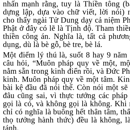
nhấn mạnh rằng, tuy là Thiền
t
ông (b
dựng lập, dựa vào chữ viết, lời nói)
cho thấy ngài Tử Dung dạy cả niệm P
Phật
ở
đây có lẽ là Tịnh
đ
ộ. Tham
t
hi
t
hiền
c
ông
á
n. Nghĩa là, tất cả phươn
dụng, dù là bè gỗ, bè tre, bè lá.
Một điểm lý thú là, suốt 8 hay 9 năm
câu hỏi, “Muôn pháp quy về một, mộ
nằm sẵn trong kinh điển rồi, và Đức Ph
kinh. Muôn pháp quy về một tâm. Ki
bài kệ đầu đã nói thế. Còn nói một sẽ
đâu cũng sai, vì thực tướng các pháp
gọi là
c
ó, và không gọi là
k
hông. Khi n
chỉ có nghĩa là buông hết thân tâm, thấ
thọ tưởng hành thức) đều là
k
hông, l
tánh.