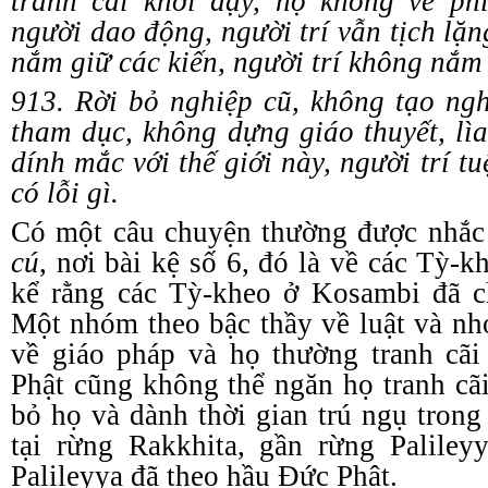
tranh cãi khởi dậy, họ không về p
người dao động, người trí vẫn tịch lặ
nắm giữ các kiến, người trí không nắm 
913. Rời bỏ nghiệp cũ, không tạo ng
tham dục, không dựng giáo thuyết, lìa
dính mắc với thế giới này, người trí t
có lỗi gì.
Có một câu chuyện thường được nhắc
c
ú
, nơi bài
k
ệ số 6, đó là về các Tỳ
-
k
kể rằng các Tỳ
-
kheo ở Kosambi đã c
Một nhóm theo bậc thầy về
l
uật và nh
về
g
iáo pháp và họ thường tranh cã
Phật cũng không thể ngăn họ tranh cãi
bỏ họ và dành thời gian trú ngụ tro
tại
r
ừng Rakkhita
,
gần rừng Palileyy
Palileyya đã theo hầu Đức Phật.