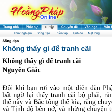
Trang nhà
Phật sự
Chuyên đề
Văn học
Văn 
Tu tập
Thực nghiệm
Sống đạo
Thiền tập
Tịnh độ
Mật tông
Sống đạo
Không thấy gì để tranh cãi
Không
t
hấy
g
ì
đ
ể
t
ranh
c
ãi
Nguyên Giác
Đôi khi bạn rơi vào một diễn đàn Ph
bất ngờ lại thấy tranh cãi bộ phái, 
thế này và Bắc
t
ông thế kia, rằng chu
và Tịnh
đ
ộ bên nớ, và những chuyện t