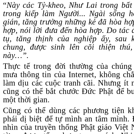
“
Này các Tỷ-kheo, Như Lai trong bấ
trong kiếp làm Người... Ngài sống 
gián, tăng trưởng những kẻ đã hòa hợ
hợp, nói lời đưa đến hòa hợp. Do tác 
tụ, tăng thịnh của nghiệp ấy, sau
chung, được s
i
nh lên cõi thiện thú
này…”
.
Thực tế trong đời thường của chúng 
mưa thông tin của Internet, không chắ
làm dịu các cuộc tranh cãi. Nhưng ít 
cũng có thể bắt chước Đức Phật để b
một thời gian.
Cũng có thể dùng các phương tiện k
phái dị biệt để tự mình an tâm mình.
nhìn của truyền thống Phật giáo Việ