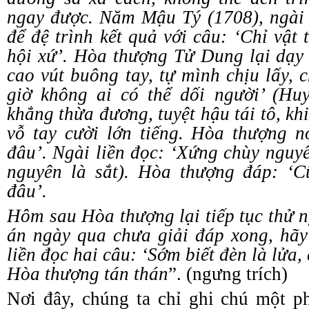
ngay được. Năm Mậu
T
ý (1708)
,
ngài 
để đệ trình kết quả với câu:
‘
Chỉ vật 
hội xứ
’
. Hòa thượng Tử Dung lại dạy
cao vút buông tay, tự mình chịu lấy, c
giờ không ai có thể dối người
’
(Huyề
khẳng thừa đương, tuyệt hậu tái tô, kh
vỗ tay cười lớn tiếng. Hòa thượng n
đâu
’
. Ngài liền đọc:
‘
Xứng chùy nguyên
nguyên là sắt). Hòa thượng đáp:
‘
C
đâu
’
.
Hôm sau Hòa thượng lại tiếp tục thử 
án ngày qua chưa giải đáp xong, hãy
liền đọc hai câu:
‘
Sớm biết đèn là lửa,
Hòa thượng tán thán
”
.
(ngưng trích)
Nơi đây, chúng ta chỉ ghi chú một p