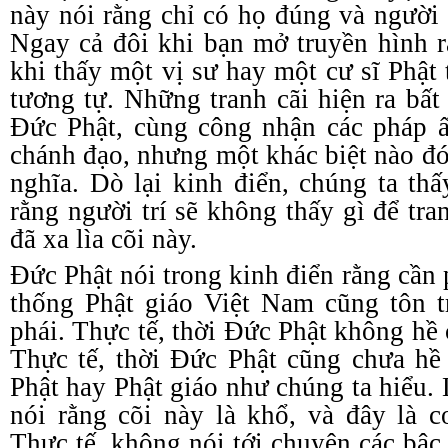
này nói rằng chỉ có họ đúng và người 
Ngay cả đôi khi bạn mở truyền hình 
khi thấy một vị sư hay một cư sĩ Phật
tương tự. Những tranh cãi hiện ra bất
Đức Phật, cùng công nhận các pháp ấ
c
hánh
đ
ạo, nhưng một khác biệt nào đó
nghĩa. Dò lại kinh điển, chúng ta th
rằng người trí sẽ không thấy gì để tra
đã xa lìa cõi này.
Đức Phật nói trong kinh điển rằng cần
thống Phật giáo Việt Nam cũng tôn t
phái. Thực tế, thời Đức Phật không hề c
Thực tế, thời Đức Phật cũng chưa hề 
Phật hay Phật
g
iáo như chúng ta hiểu.
nói rằng cõi này là khổ, và đây là 
Thực tế, không nói tới chuyện các bậc 