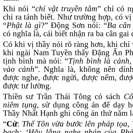
Khi nói “
chỉ vật truyền tâm
” chỉ có n
chỉ ra
t
ánh
b
iết. Như trường hợp, có v
“
Phật là gì
?” Động Sơn nói: “
Ba cân 
có nghĩa là, cái
b
iết nhận ra ba cân gai 
Có khi vị
t
hầy nói rõ ràng hơn, khi chỉ
khi ngài Nam Tuyền thấy Đặng Ẩn Pho
tịnh bình mà nói: “
Tịnh bình là cảnh
vào cảnh
”. Nghĩa là, không nên dính
được nghe, được ngửi, được nếm, đượ
được tư lường.
Thiền sư Trần Thái Tông có sách
Cô
niêm tụng
, sử dụng công án để dạy h
Thầy Nhất Hạnh ghi công án thứ năm là
“
Cử
:
Thế Tôn vừa bước lên pháp tọa,
bạch:
‘
Hãy lắng nghe pháp của P