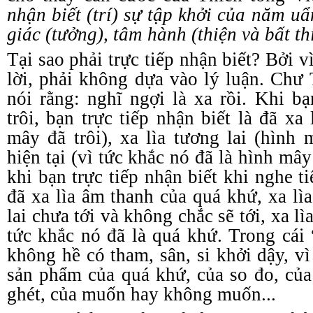
nhận biết (trí) sự tập khởi của năm uẩn
giác (tưởng), tâm hành (thiện và bất t
Tại sao phải trực tiếp nhận biết? Bởi 
lời, phải không dựa vào lý luận. Ch
nói rằng: nghĩ ngợi là xa rồi. Khi 
trôi, bạn trực tiếp nhận biết là đã xa
mây đã trôi), xa lìa tương lai (hình 
hiện tại (vì tức khắc nó đã là hình mâ
khi bạn trực tiếp nhận biết khi nghe t
đã xa lìa âm thanh của quá khứ, xa lì
lai chưa tới và không chắc sẽ tới, xa lì
tức khắc nó đã là quá khứ. Trong cái 
không hề có tham, sân, si khởi dậy, vì 
sản phẩm của quá khứ, của so đo, của
ghét, của muốn hay không muốn...