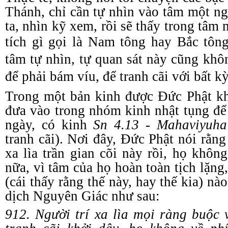
T
hánh, chỉ cần tự nhìn vào tâm một 
ta, nhìn kỹ xem, rồi sẽ thấy trong tâm
tích gì gọi là Nam
t
ông hay Bắc
t
ông
tâm tự nhìn, tự quan sát này cũng khôn
để phải b
ám
víu, để tranh cãi với bất k
Trong một bản
k
inh được Đức Phật kh
đưa vào trong nhóm
k
inh
n
hật
t
ụng đ
ngày, có
k
inh
Sn 4.13
-
Mahaviyuha
t
ranh
c
ãi). Nơi đây, Đức Phật nói rằng 
xa lìa trần gian cõi này rồi, họ khôn
nữa, vì tâm của họ hoàn toàn tịch lặn
(cái thấy rằng thế này, hay thế kia) nà
dịch Nguyên Giác như sau:
912. Người trí xa lìa mọi ràng buộc v