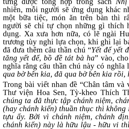
từng
đ
ược tổng hợp trong sách
Nh
nhiên, mỗi người sẽ ứng dụng khác n
một bữa tiệc, món ăn trên bàn thì r
người sẽ chỉ tự chọn những gì thích
dụng. Xa xưa hơn nữa, có lẽ
n
gài Hu
trương tùy nghi lựa chọn, khi ghi lại 
đã đưa thêm câu thần chú “
Yết đế yết đ
tăng yết đế, bồ đề tát bà ha
” vào, cho
nghĩa rằng câu thần chú này có nghĩa l
qua bờ bên kia, đã qua bờ bên kia rồi, 
Trong bài viết nhan đề “Chân
t
âm và
Thư
v
iện Hoa Sen, Tỳ
-
kheo Thích Th
chúng ta đã thực tập chánh niệm, chá
(hay chánh kiến) thuần thục thì không
tựu ấy. Bởi vì chánh niệm, chánh đị
chánh kiến) này là hữu lậu
-
hữu vi th