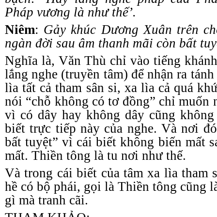
Pháp
v
ương là như thế
’
.
Niêm
:
G
ả
y khúc Dương Xuân trên ch
ngàn đời sau âm thanh mãi còn bất tuy
Nghĩa là, Văn Thù chỉ vào tiếng khánh
lắng nghe (truyền tâm) để nhận ra
t
án
lìa tất cả tham sân si, xa lìa cả quá khứ
nói “chỗ không có tơ đồng” chỉ muốn n
vì có dây hay không dây cũng không 
biết trực tiếp này của nghe. Và nơi đ
bất tuyệt” vì
c
ái
b
iết không biến mất s
mất. Thiền
t
ông là tu nơi như thế.
Và trong cái
b
iết của tâm xa lìa tham
hề có bộ phái
, g
ọi là Thiền
t
ông cũng là
gì mà tranh cãi.