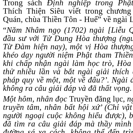
Trong sách
Định
n
ghiệp
t
rong Ph
Thích Thiện Siêu viết trong
c
hươn
Quán,
c
hùa Thiền Tôn
-
Huế” về ngài 
“
Năm Nhâm ngọ (1702) ngài [Liễu 
đầu sư với Tử Dung Hòa thượng (ng
Từ Đàm hiện nay), một vị Hòa thượng
khéo dạy người niệm Phật tham Thiền
khi chấp nhận ngài làm học trò, Hò
thử nhiều lần và bắt ngài giải thíc
pháp quy về một, một về đâu?
’
. Ngài 
không ra câu giải đáp và đã thất vọng.
Một hôm
,
nhân đọc
Truyền
đ
ăng
l
ục
, 
truyền tâm, nhân bất hội xứ
’
(Chỉ vật
người ngoại cuộc không hiểu được), 
đã tìm ra câu giải đáp mà thầy mình
đường sá xa cách, không thể đến trì