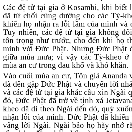
Các đệ tử tại gia ở Kosambi, khi biết 
đã từ chối cúng dường cho các Tỳ
-
kh
khiến họ nhận ra lỗi lầm của mình và 
Tuy nhiên, các đệ tử tại gia không đố
tôn trọng như trước, cho đến khi họ t
mình với Đức Phật. Nhưng Đức Phật đ
giữa mùa mưa; vì vậy các Tỳ
-
kheo ở 
mùa an cư trong đau khổ và khó khăn.
Vào cuối mùa an cư, Tôn giả Ananda 
đã đến gặp Đức Phật và chuyển lời nh
và các đệ tử tại gia khác cầu xin Ngài 
đó, Đức Phật đã trở về
tịnh xá
Jetavana
kheo đã đi theo Ngài đến đó, quỳ xuố
nhận lỗi của mình. Đức Phật đã khiển 
vâng lời Ngài. Ngài bảo họ hãy nhớ 