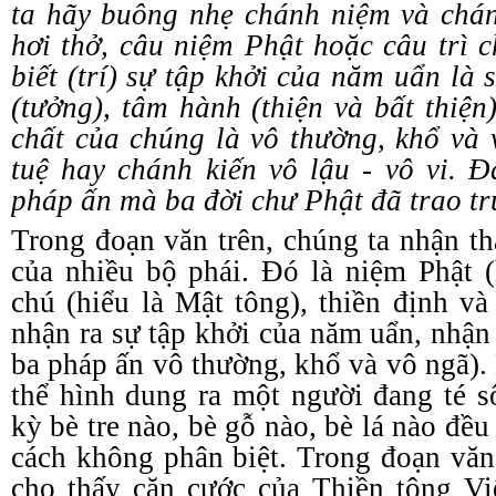
ta hãy buông nhẹ chánh niệm và chán
hơi thở, câu niệm Phật hoặc câu trì c
biết (trí) sự tập khởi của năm uẩn là s
(tưởng), tâm hành (thiện và bất thiệ
chất của chúng là vô thường, khổ và
tuệ hay chánh kiến vô lậu
-
vô vi. Đ
pháp ấn mà ba đời chư Phật đã trao tr
Trong đoạn văn trên, chúng ta nhận th
của nhiều bộ phái. Đó là niệm Phật 
chú (hiểu là Mật
t
ông),
t
hiền định v
nhận ra sự tập khởi của năm uẩn, nhận
ba pháp ấn vô thường, khổ và vô ngã
)
.
thể hình dung ra một người đang té s
kỳ bè tre nào, bè gỗ nào, bè lá nào đều
cách không phân biệt. Trong đoạn văn 
cho thấy căn cước của Thiền
t
ông Vi