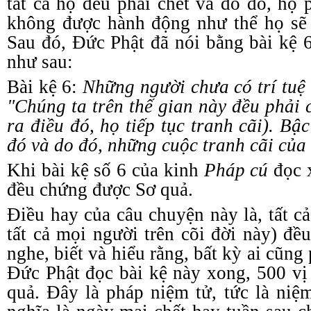
tất cả họ đều phải chết và do đó, họ 
không được hành động như thể họ sẽ 
Sau đó, Đức Phật đã nói bằng bài kệ 
như sau:
Bài kệ 6:
Những người chưa có trí tuệ
"Chúng ta trên thế gian này đều phải 
ra điều đó, họ tiếp tục tranh cãi). Bậc
đó và do đó, những cuộc tranh cãi của
Khi bài
k
ệ số 6 của
k
inh
Pháp
c
ú
đọc x
đều chứng được
S
ơ quả.
Điều hay của
câu
chuyện này là, tất c
tất cả mọi người trên cõi đời này) đề
nghe, biết và hiểu rằng, bất kỳ ai cũng
Đức Phật đọc bài kệ này xong, 500 vị
quả. Đây là pháp
n
iệm
t
ử, tức là
n
iệ