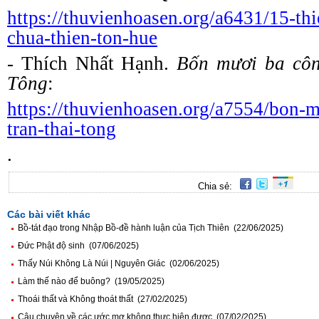
https://thuvienhoasen.org/a6431/15-thi
chua-thien-ton-hue
- Thích Nhất Hạnh.
Bốn
m
ươi
b
a
c
ô
Tông
:
https://thuvienhoasen.org/a7554/bon-
tran-thai-tong
.
Chia sẻ:
Các bài viết khác
Bồ-tát đạo trong Nhập Bồ-đề hành luận của Tịch Thiên (22/06/2025)
Đức Phật độ sinh (07/06/2025)
Thấy Núi Không Là Núi | Nguyên Giác (02/06/2025)
Làm thế nào để buông? (19/05/2025)
Thoái thất và Không thoát thất (27/02/2025)
Câu chuyện về các ước mơ không thực hiện được (07/02/2025)