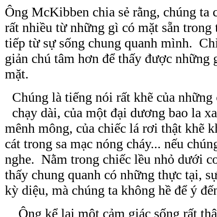
Ông McKibben chia sẻ rằng, chúng ta c
rất nhiều từ những gì có mặt sẵn trong 
tiếp từ sự sống chung quanh mình. Chỉ
giản chú tâm hơn để thấy được những g
mặt.
Chúng là tiếng nói rất khẽ của những
chạy dài, của một đại dương bao la xa
mênh mông, của chiếc lá rơi thật khẽ 
cát trong sa mạc nóng cháy... nếu chúng
nghe. Nằm trong chiếc lều nhỏ dưới c
thấy
chung
quanh có những thực tại, s
kỳ diệu, mà chúng ta không hề để ý đế
Ông kể lại một cảm giác sống rất thậ