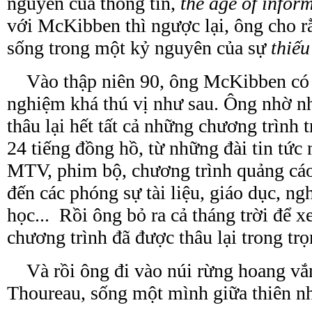
nguyên của thông tin,
the age of infor
với McKibben thì ngược lại, ông cho r
sống trong một kỷ nguyên của sự
thiếu
Vào thập niên 90, ông McKibben có 
nghiệm khá thú vị như sau. Ông nhờ 
thâu lại hết tất cả những chương trình t
24 tiếng đồng hồ, từ những đài tin tứ
MTV, phim bộ, chương trình quảng cá
đến các phóng sự tài liệu, giáo dục, n
học... Rồi ông bỏ ra cả tháng trời để 
chương trình
đã
được thâu lại trong tr
Và rồi ông đi vào núi rừng hoang vắ
Thoureau, sống một mình giữa thiên nh