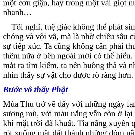
một cơn giận, hay trong một vài giọt 
nhanh…
Tôi nghĩ, tuệ giác không thể phát si
chóng và vội vã, mà là nhờ chiều sâu c
sự tiếp xúc. Ta cũng không cần phải
th
thêm nữa ở bên ngoài mới có thể hiểu.
mắt ra tìm kiếm, ta nên buông thả và n
nhìn thấy sự vật cho được rõ ràng hơn.
Bước vô thấy Phật
Mùa Thu trở về đây với những ngày lạ
sương mù, với màu nắng vẫn còn ở lại 
khi mặt trời đã khuất. Tia nắng xuyên q
rót xuống mặt đất thành những đóm nắ