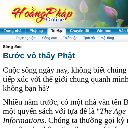
Trang nhà
Phật sự
Chuyên đề
Văn học
Văn 
Tu tập
Thực nghiệm
Sống đạo
Thiền tập
Tịnh độ
Mật tông
Sống đạo
Bước vô thấy Phật
Cuộc sống ngày nay, không biết chúng 
tiếp xúc với thế giới chung quanh mình
không bạn hả?
Nhiều năm trước, có một nhà văn tên 
một quyển sách với tựa đề là "
The Age 
Informations
. Chúng ta thường gọi kỷ 