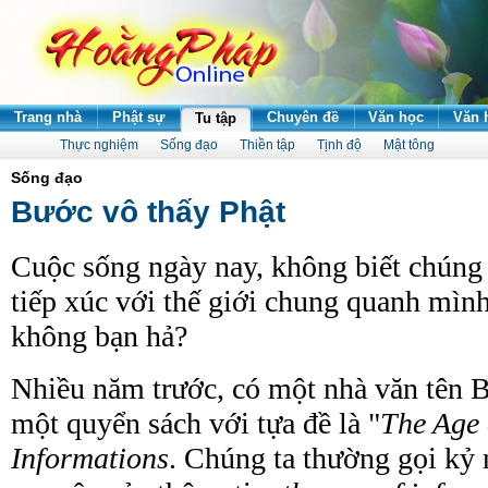
Trang nhà
Phật sự
Chuyên đề
Văn học
Văn 
Tu tập
Thực nghiệm
Sống đạo
Thiền tập
Tịnh độ
Mật tông
Sống đạo
Bước vô thấy Phật
Cuộc sống ngày nay, không biết chúng 
tiếp xúc với thế giới chung quanh mình
không bạn hả?
Nhiều năm trước, có một nhà văn tên 
một quyển sách với tựa đề là "
The Age 
Informations
. Chúng ta thường gọi kỷ 