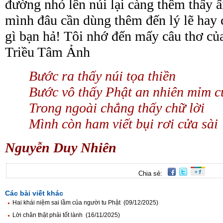
đường nhỏ lên núi lại càng thêm thấy
mình đâu cần dùng thêm đến lý lẽ hay 
gì bạn hả!
Tôi nhớ đến mấy câu thơ củ
Triều Tâm Ảnh
Bước ra thấy núi tọa thiền
Bước vô thấy Phật an nhiên mỉm c
Trong ngoài chẳng thấy chữ lời
Mình còn ham viết bụi rơi cửa sài
Nguyễn Duy Nhiên
Chia sẻ:
Các bài viết khác
Hai khái niệm sai lầm của người tu Phật (09/12/2025)
Lời chân thật phải tốt lành (16/11/2025)