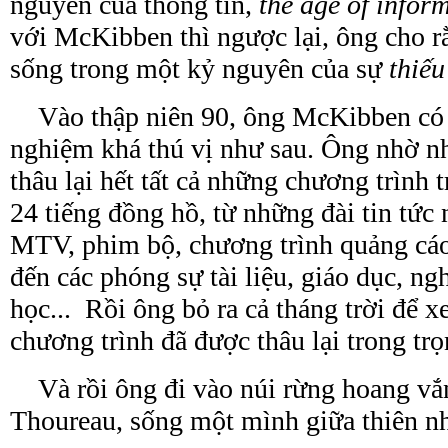
nguyên của thông tin,
the age of infor
với McKibben thì ngược lại, ông cho r
sống trong một kỷ nguyên của sự
thiếu
Vào thập niên 90, ông McKibben có 
nghiệm khá thú vị như sau. Ông nhờ 
thâu lại hết tất cả những chương trình t
24 tiếng đồng hồ, từ những đài tin tứ
MTV, phim bộ, chương trình quảng cá
đến các phóng sự tài liệu, giáo dục, n
học... Rồi ông bỏ ra cả tháng trời để 
chương trình
đã
được thâu lại trong tr
Và rồi ông đi vào núi rừng hoang vắ
Thoureau, sống một mình giữa thiên nh