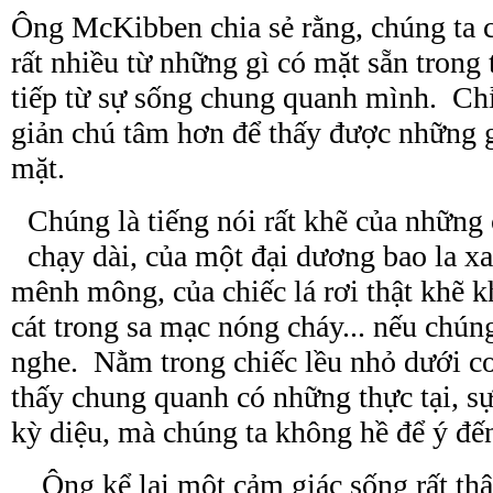
Ông McKibben chia sẻ rằng, chúng ta c
rất nhiều từ những gì có mặt sẵn trong 
tiếp từ sự sống chung quanh mình. Chỉ
giản chú tâm hơn để thấy được những g
mặt.
Chúng là tiếng nói rất khẽ của những
chạy dài, của một đại dương bao la xa
mênh mông, của chiếc lá rơi thật khẽ 
cát trong sa mạc nóng cháy... nếu chúng
nghe. Nằm trong chiếc lều nhỏ dưới c
thấy
chung
quanh có những thực tại, s
kỳ diệu, mà chúng ta không hề để ý đế
Ông kể lại một cảm giác sống rất thậ