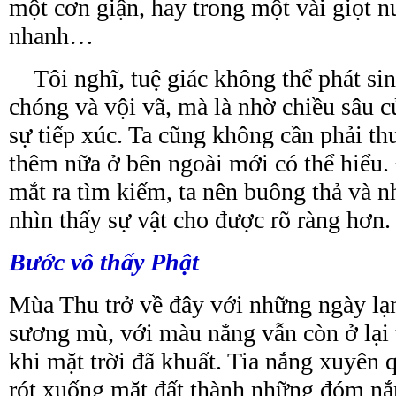
một cơn giận, hay trong một vài giọt 
nhanh…
Tôi nghĩ, tuệ giác không thể phát si
chóng và vội vã, mà là nhờ chiều sâu c
sự tiếp xúc. Ta cũng không cần phải
th
thêm nữa ở bên ngoài mới có thể hiểu.
mắt ra tìm kiếm, ta nên buông thả và n
nhìn thấy sự vật cho được rõ ràng hơn.
Bước vô thấy Phật
Mùa Thu trở về đây với những ngày lạ
sương mù, với màu nắng vẫn còn ở lại 
khi mặt trời đã khuất. Tia nắng xuyên q
rót xuống mặt đất thành những đóm nắ