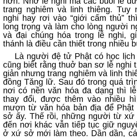
hơn. Nhờ lễ nghi mà các buổi lễ đ
trang nghiêm và linh thiêng. Tuy 
nghi hay rơi vào “giới cấm thủ” th
long trọng và làm cho lòng người 
và đại chúng hóa trong lễ nghi, g
thánh là điều cần thiết trong nhiều b
Là người đệ tử Phật có học lịch 
cũng biết rằng thuở ban sơ lễ nghi 
giản nhưng trang nghiêm và linh th
đồng Tăng lữ. Sau đó trong quá tr
nơi có nền văn hóa đa dạng thì lễ
thay đổi, được thêm vào nhiều h
mượn từ văn hóa bản địa để Phật g
sở ấy. Thế rồi, những người từ x
đến nơi khác vẫn tiếp tục giữ ngu
ở xứ sở mới làm theo. Dần dần, cá