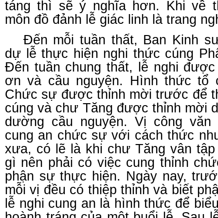
táng thì sẽ ý nghĩa hơn. Khi về 
môn đồ đảnh lễ giác linh là trang ng
Đến mỗi tuần thất, Ban Kinh s
dự lễ thực hiện nghi thức cúng Phật
Đến tuần chung thất, lễ nghi được
ơn và cầu nguyện. Hình thức tổ
Chức sự được thỉnh mời trước để t
cúng và chư Tăng được thỉnh mời d
dường cầu nguyện. Vị công văn 
cung an chức sự với cách thức như
xưa, có lẽ là khi chư Tăng vân tậ
gì nên phải có việc cung thỉnh chứ
phận sự thực hiện. Ngày nay, trướ
mỗi vị đều có thiệp thỉnh và biết ph
lễ nghi cung an là hình thức để biể
hoành tráng của một buổi lễ. Sau 