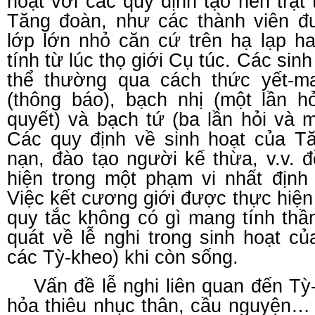
hoạt với các quy định tạo nên trật
Tăng đoàn, như các thành viên đ
lớp lớn nhỏ căn cứ trên hạ lạp ha
tính từ lúc thọ giới Cụ túc. Các sin
thể thường qua cách thức yết-m
(thông báo), bạch nhị (một lần h
quyết) và bạch tứ (ba lần hỏi và m
Các quy định về sinh hoạt của Tă
nạn, đào tạo người kế thừa, v.v. 
hiện trong một phạm vi nhất định 
Việc kết cương giới được thực hiện
quy tắc không có gì mang tính thầ
quát về lễ nghi trong sinh hoạt c
các Tỳ-kheo) khi còn sống.
Vấn đề lễ nghi liên quan đến Tỳ
hỏa thiêu nhục thân, cầu nguyện… 