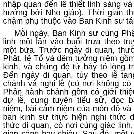
nhập quan đến lễ thiết linh sàng và
hưởng bởi Nho giáo). Thời gian t
chậm phụ thuộc vào Ban Kinh sư tán
Mỗi ngày, Ban Kinh sư cúng Phật
linh một lần vào buổi trưa theo t
một bữa. Trước ngày di quan, thườ
Phật, lễ Tổ và đêm tưởng niệm gồm
kinh, và chúng đệ tử bày tỏ lòng tr
Đến ngày di quan, tùy theo lễ ta
chánh và nghi lễ (có nơi không có
Phần hành chánh gồm có giới thiệ
dự lễ, cung tuyên tiểu sử, đọc b
niệm, bài cảm niệm của môn đồ và 
ban kinh sư thực hiện nghi thức d
thức di quan, có nơi cúng giác linh
gian sáng hay chiều. Sau đó, một 