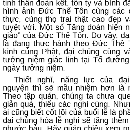
tinh thần đoàn kết, tôn ty và bình đ
hình ảnh Đức Thế Tôn cùng các đ
thực, cùng thọ trai thật cao đẹp 
tuyệt vời. Một số Tăng đoàn hiện 
giáo” của Đức Thế Tôn. Do vậy, đạ
là đang thực hành theo Đức Thế T
kinh cúng Phật, đại chúng cùng v
tưởng niệm giác linh tại Tổ đường
ngày tưởng niệm.
Thiết nghĩ, năng lực của đạ
nguyện thì sẽ mầu nhiệm hơn là n
Theo tập quán, chúng ta chưa que
giản quá, thiếu các nghi cúng. Như
ai cũng biết cốt lõi của buổi lễ là p
đại chúng hóa lễ nghi sẽ tăng thê
phước báu. Hãy quán chiếu xem mụ