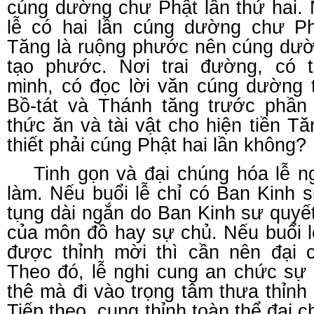
cúng dường chư Phật lần thứ hai. 
lễ có hai lần cúng dường chư P
Tăng là ruộng phước nên cúng dườ
tạo phước. Nơi trai đường, có 
minh, có đọc lời văn cúng dường 
Bồ-tát và Thánh tăng trước phầ
thức ăn và tài vật cho hiện tiền Tă
thiết phải cúng Phật hai lần không?
Tinh gọn và đại chúng hóa lễ ng
làm. Nếu buổi lễ chỉ có Ban Kinh s
tụng dài ngắn do Ban Kinh sư quyế
của môn đồ hay sự chủ. Nếu buổi l
được thỉnh mời thì cần nên đại c
Theo đó, lễ nghi cung an chức sự 
thê mà đi vào trọng tâm thưa thỉn
Tiếp theo, cung thỉnh toàn thể đại 