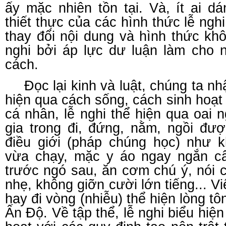
ấy mặc nhiên tồn tại. Và, ít ai d
thiết thực của các hình thức lễ ngh
thay đổi nội dung và hình thức kh
nghi bởi áp lực dư luận làm cho n
cách.
Đọc lại kinh và luật, chúng ta nh
hiện qua cách sống, cách sinh hoạ
cá nhân, lễ nghi thể hiện qua oai 
gia trong đi, đứng, nằm, ngồi đượ
điều giới (pháp chúng học) như 
vừa chạy, mặc y áo ngay ngắn câ
trước ngó sau, ăn cơm chú ý, nói 
nhẹ, không giỡn cười lớn tiếng... V
hay đi vòng (nhiễu) thể hiện lòng t
Ấn Độ. Về tập thể, lễ nghi biểu hiệ