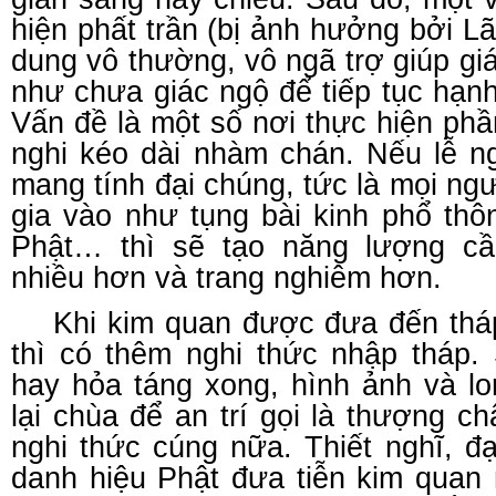
hiện phất trần (bị ảnh hưởng bởi Lã
dung vô thường, vô ngã trợ giúp giá
như chưa giác ngộ để tiếp tục hạn
Vấn đề là một số nơi thực hiện ph
nghi kéo dài nhàm chán. Nếu lễ n
mang tính đại chúng, tức là mọi ng
gia vào như tụng bài kinh phổ thô
Phật… thì sẽ tạo năng lượng cầ
nhiều hơn và trang nghiêm hơn.
Khi kim quan được đưa đến thá
thì có thêm nghi thức nhập tháp.
hay hỏa táng xong, hình ảnh và l
lại chùa để an trí gọi là thượng c
nghi thức cúng nữa. Thiết nghĩ, đ
danh hiệu Phật đưa tiễn kim quan