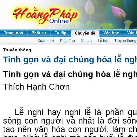
Trang nhà
Phật sự
Tu tập
Văn học
Văn 
Chuyên đề
Xuân mới
Phật đản
Vu lan
Lễ hội
Truyền thông
Truyền thông
Tinh gọn và đại chúng hóa lễ ng
Tinh gọn và đại chúng hóa lễ ngh
Thích Hạnh Chơn
Lễ nghi hay nghi lễ là phần qu
sống con người và nhất là đời sốn
tạo nên văn hóa con người, làm ch