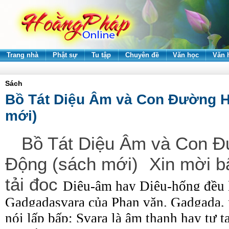
Trang nhà
Phật sự
Tu tập
Chuyên đề
Văn học
Văn 
Sách
Bồ Tát Diệu Âm và Con Đường 
mới)
Bồ Tát Diệu Âm và Con 
Động (sách mới)
Xin
mời 
tải đọc
Diệu-âm hay Diệu-hống đều l
Gadgadasvara của Phạn văn. Gadgada, n
nói lấp bấp; Svara là âm thanh hay tự t