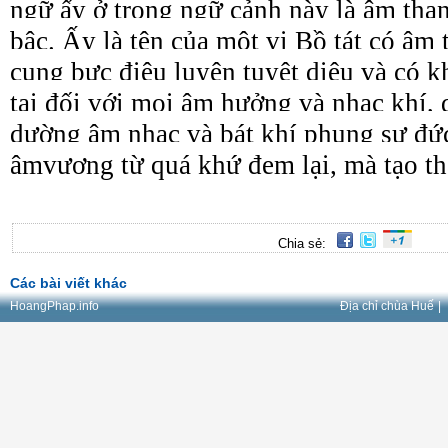
ngữ ấy ở trong ngữ cảnh này là âm than
bậc. Ấy là tên của một vị Bồ tát có âm 
cung bực điêu luyện tuyệt diệu và có k
tại đối với mọi âm hưởng và nhạc khí, 
dường âm nhạc và bát khí phụng sự đức
âmvương từ quá khứ đem lại, mà tạo th
Chia sẻ:
Các bài viết khác
HoangPhap.info
Địa chỉ chùa Huế
|