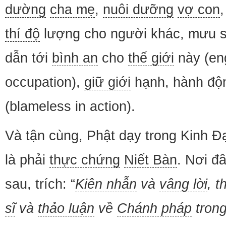
dường
cha mẹ
,
nuôi dưỡng
vợ con
thí độ
lượng cho người khác, mưu s
dẫn tới
bình an
cho
thế giới
này (en
occupation),
giữ giới
hạnh, hành độ
(blameless in action).
Và tận cùng, Phật dạy trong Kinh Đ
là phải
thực chứng
Niết Bàn
. Nơi đâ
sau, trích: “
Kiên nhẫn
và
vâng lời
, 
sĩ
và
thảo luận
về
Chánh pháp
tron