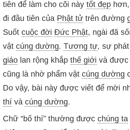
tiên để làm cho cõi này
tốt đẹp
hơn,
đi đầu tiên của
Phật tử
trên đường
Suốt
cuộc đời
Đức Phật
, ngài đã s
vật
cúng dường
.
Tương tự
, sự phát
giáo
lan rộng khắp
thế giới
và đượ
cũng là nhờ phẩm vật
cúng dường
Do vậy, bài này được viết để mời 
thí
và
cúng dường
.
Chữ “bố thí” thường được
chúng ta