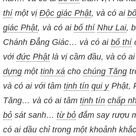
thí
một vị
Độc giác Phật
, và có ai
bố
giác Phật
, và có ai
bố thí
Như Lai
, 
Chánh Đẳng Giác… và có ai
bố thí
với
đức Phật
là vị cầm đầu, và có a
dựng
một
tinh xá
cho
chúng Tăng
tr
và có ai với tâm
tịnh tín
qui y
Phật, 
Tăng… và có ai tâm
tịnh tín
chấp n
bỏ
sát sanh…
từ bỏ
đắm say rượu 
có ai dầu chỉ trong một khoảnh khắ