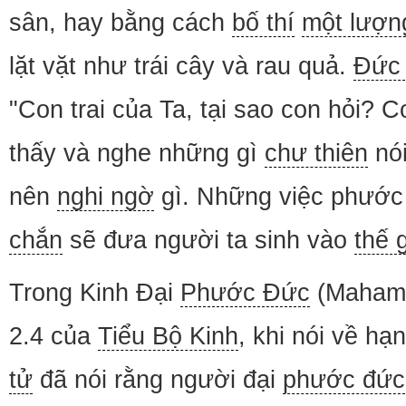
sân, hay bằng cách
bố thí
một lượn
lặt vặt như trái cây và rau quả.
Đức 
"Con trai của Ta, tại sao con hỏi? 
thấy và nghe những gì
chư thiên
nói
nên
nghi ngờ
gì. Những việc phước
chắn
sẽ đưa người ta sinh vào
thế g
Trong Kinh Đại
Phước Đức
(Mahama
2.4 của
Tiểu Bộ Kinh
, khi nói về hạ
tử
đã nói rằng người đại
phước đức