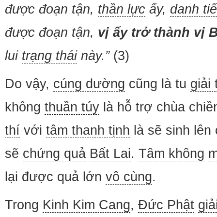
được đoạn tận,
thần lực
ấy,
danh ti
được đoạn tận,
vị ấy
trở thành
vị
B
lui
trạng thái
này.”
(3)
Do vậy,
cúng dường
cũng là tu
giải
không
thuần túy
là hỗ trợ chùa chiề
thí
với
tâm thanh tịnh
là sẽ sinh lên 
sẽ
chứng quả
Bất Lai
.
Tâm không
m
lại được quả lớn
vô cùng
.
Trong
Kinh Kim Cang
,
Đức Phật
giả