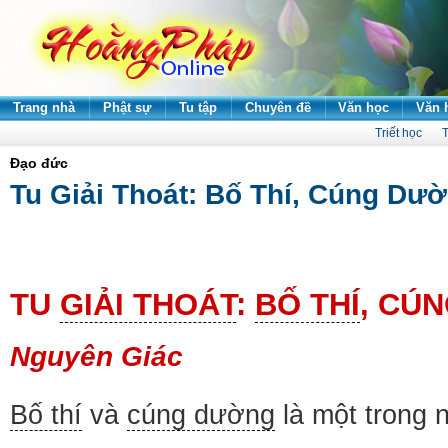
Trang nhà
Phật sự
Tu tập
Chuyên đề
Văn học
Văn 
Triết học
T
Đạo đức
Tu Giải Thoát: Bố Thí, Cúng Dườ
TU
GIẢI THOÁT
:
BỐ THÍ
, CÚ
Nguyên Giác
Bố thí
và
cúng dường
là một trong 