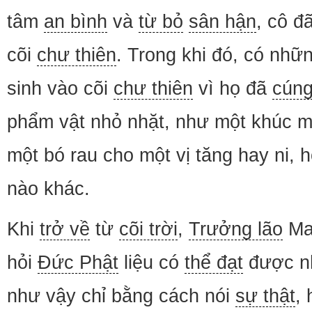
tâm
an bình
và
từ bỏ
sân hận
, cô đ
cõi
chư thiên
. Trong khi đó, có nhữ
sinh vào cõi
chư thiên
vì họ đã
cún
phẩm vật nhỏ nhặt, như một khúc mí
một bó rau cho một vị tăng hay ni,
nào khác.
Khi
trở về
từ
cõi trời
,
Trưởng lão
Ma
hỏi
Đức Phật
liệu có
thể đạt
được 
như vậy chỉ bằng cách nói
sự thật
,