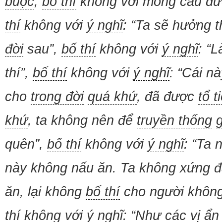
buộc
,
bố thí
không với mong cầu đ
thí
không với
ý nghĩ
: “Ta sẽ hưởng 
đời
sau”,
bố thí
không với
ý nghĩ
: “L
thí”,
bố thí
không với
ý nghĩ
: “Cái n
cho
trong đời
quá khứ
, đã được
tổ t
khứ
, ta không nên để
truyền thống
quên”,
bố thí
không với
ý nghĩ
: “Ta 
này không nấu ăn. Ta không xứng đ
ăn, lại không
bố thí
cho người không
thí
không với
ý nghĩ
: “Như các vị
ẩn 