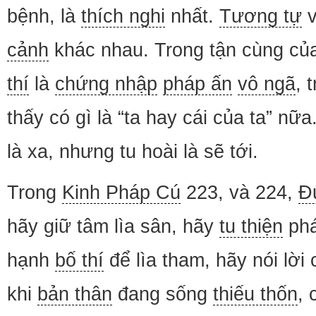
bệnh, là
thích nghi
nhất.
Tương tự
v
cảnh
khác nhau. Trong tận cùng c
thí
là
chứng nhập
pháp ấn
vô ngã
, 
thấy có gì là “ta hay cái của ta” n
là xa, nhưng tu hoài là sẽ tới.
Trong
Kinh Pháp Cú
223, và 224,
Đ
hãy giữ tâm lìa sân, hãy
tu thiện
phá
hạnh
bố thí
để lìa tham, hãy nói lời
khi
bản thân
đang sống
thiếu thốn
,