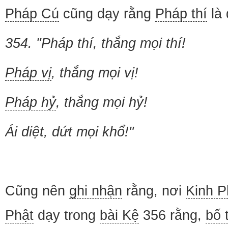
Pháp Cú
cũng dạy rằng
Pháp thí
là 
354. "Pháp thí, thắng mọi thí!
Pháp vị
, thắng mọi vị!
Pháp hỷ
, thắng mọi hỷ!
Ái diệt, dứt mọi khổ!"
Cũng nên
ghi nhận
rằng, nơi
Kinh 
Phật
dạy trong
bài Kệ
356 rằng,
bố 