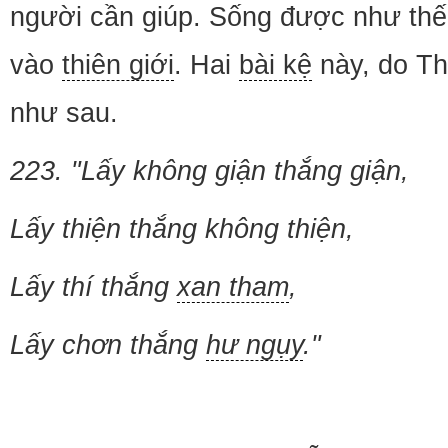
người cần giúp. Sống được như th
vào
thiên giới
. Hai
bài kệ
này, do T
như sau.
223. "Lấy không giận thắng giận,
Lấy thiện thắng không thiện,
Lấy thí thắng
xan tham
,
Lấy chơn thắng
hư ngụy
."