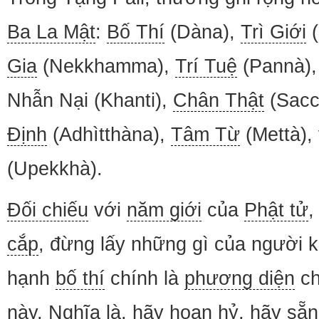
Ba La Mật
:
Bố Thí
(Dàna),
Trì Giới
(
Gia
(Nekkhamma),
Trí Tuệ
(Pannà)
Nhẫn Nại (Khanti),
Chân Thật
(Sacc
Định
(Adhìtthàna),
Tâm Từ
(Mettà),
(Upekkhà).
Đối chiếu
với
năm giới
của
Phật tử
,
cắp
, đừng lấy những gì của người k
hạnh
bố thí
chính là
phương diện
ch
này. Nghĩa là, hãy
hoan hỷ
, hãy sẵn