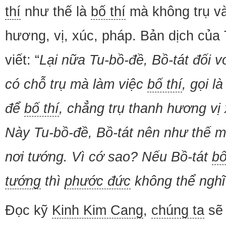
thí
như thế là
bố thí
mà không trụ và
hương, vị, xúc, pháp. Bản dịch củ
viết: “
Lại nữa Tu-bồ-đề, Bồ-tát đối 
có chỗ trụ mà làm việc
bố thí
, gọi l
để
bố thí
, chẳng trụ thanh hương v
Này Tu-bồ-đề, Bồ-tát nên như thế 
nơi tướng. Vì cớ sao? Nếu Bồ-tát
bố
tướng
thì
phước đức
không thể nghĩ
Đọc kỹ
Kinh Kim Cang
,
chúng ta
sẽ 