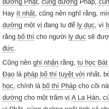
dường Phật
,
cúng dường
Pháp,
cú
Hay
ít nhất
, cũng nên nghĩ rằng, m
dường
một vị đang tu để
ly dục
, vì
b
rằng
bố thí
cho người
ly dục
sẽ đư
đức
.
Cũng nên
ghi nhận
rằng,
tu học
Bát
Đạo
là
pháp bố thí
tuyệt vời
nhất, b
học
, chính là
bố thí Pháp
cho cõi nà
dường
cho một trăm vị
A La Hán
,
c