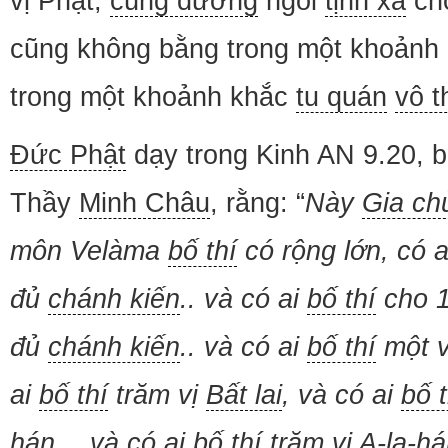
vị Phật,
cúng dường
ngôi
tịnh xá
ch
cũng không bằng trong một khoảnh
trong một khoảnh khắc
tu quán
vô 
Đức Phật
dạy trong Kinh AN 9.20, b
Thầy
Minh Châu
, rằng: “
Này
Gia ch
môn Velàma
bố thí
có rộng lớn, có 
đủ
chánh kiến
.. và có ai
bố thí
cho 1
đủ
chánh kiến
.. và có ai
bố thí
một v
ai
bố thí
trăm vị
Bất lai
, và có ai
bố t
hán… và có ai
bố thí
trăm vị A-la-h