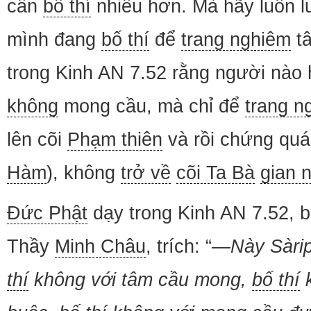
cần
bố thí
nhiều hơn. Mà hãy luôn l
mình đang
bố thí
để
trang nghiêm
t
trong Kinh AN 7.52 rằng người nào
không
mong cầu, mà chỉ để
trang n
lên cõi
Phạm thiên
và rồi chứng qu
Hàm
), không
trở về
cõi Ta Bà
gian 
Đức Phật
dạy trong Kinh AN 7.52, b
Thầy
Minh Châu
, trích: “—
Này Sàrip
thí
không với tâm cầu mong,
bố thí
k