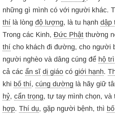
những gì mình có với người khác. 
thí
là lòng
độ lượng
, là tu hạnh
dập 
Trong các Kinh,
Đức Phật
thường n
thí
cho khách đi đường, cho người b
người nghèo và dâng cúng để
hộ trì
cả các
ẩn sĩ
dị giáo
có
giới hạnh
.
Th
khi
bố thí
,
cúng dường
là hãy giữ t
hỷ
,
cẩn trọng
, tự tay mình chọn, và
hợp
.
Thí dụ
, gặp người bệnh, thì
bố