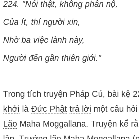
224. "Nói thật, không
phẫn nộ
,
Của ít, thí người xin,
Nhờ ba
việc lành
này,
Người
đến gần
thiên giới
."
Trong tích
truyện Pháp
Cú,
bài kệ
2
khởi
là
Đức Phật
trả lời
một câu hỏi
Lão
Maha Moggallana. Truyện kể r
lần
,
Trưởng lão
Maha Moggallana (