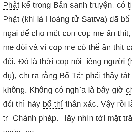
Phật
kể trong Bản sanh truyện, có
t
Phật
(khi là Hoàng tử Sattva) đã
bố 
ngài để cho một con cọp mẹ
ăn thịt
,
mẹ đói và vì cọp mẹ có thể
ăn thịt
c
đói. Đó là thời cọp nói tiếng người (
dụ
), chỉ ra rằng Bổ Tát phải thấy tấ
không. Không có nghĩa là bây giờ
c
đói thì hãy
bố thí
thân xác. Vậy rồi 
trì
Chánh pháp
. Hãy nhìn tới
mặt tr