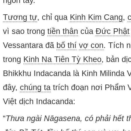
ngón tay.
Tương tự
, chỉ qua
Kinh Kim Cang
,
vì sao trong
tiền thân
của
Đức Phật
Vessantara đã
bố thí
vợ con
. Tích n
trong
Kinh Na Tiên Tỳ Kheo
, bản dị
Bhikkhu Indacanda là Kinh Milinda 
đây,
chúng ta
trích đoạn nơi Phẩm 
Việt dịch Indacanda:
“
Thưa ngài Nāgasena, có phải hết th