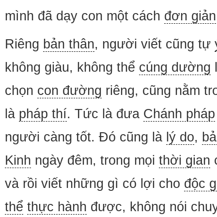
mình đã dạy con một cách
đơn giản
Riêng
bản thân
, người viết cũng tự
không giàu, không thể
cúng dường
l
chọn
con đường
riêng, cũng nằm t
là
pháp thí
. Tức là đưa
Chánh pháp
người càng tốt. Đó cũng là
lý do
,
bả
Kinh
ngày đêm, trong mọi
thời gian
c
và rồi viết những gì có lợi cho
độc g
thể
thực hành
được, không nói chu