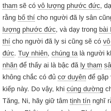
tham
sẽ có
vô lượng
phước đức
, d
rằng
bố thí
cho người đã ly sân cũn
lượng
phước đức
, và dạy trong
bài
thí
cho người đã ly si cũng sẽ có
vô
đức
.
Tuy nhiên
,
chúng ta
là người 
nhãn
để thấy ai là bậc đã
ly tham
sâ
không chắc có đủ
cơ duyên
để gặp 
kiếp này. Do vậy, khi
cúng dường
ch
Tăng, Ni, hãy giữ tâm
tịnh tín
nghĩ r