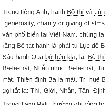
Trong tiếng Anh, hạnh
Bố thí
và
cún
“generosity, charity or giving of alm
văn
phổ biến
tại
Việt Nam
,
chúng ta
rằng
Bồ tát hạnh
là phải tu
Lục độ B
Sáu hạnh Qua
bờ bên kia
, là:
Bố thí
Ba-la-mật
,
Nhẫn nhục
Ba-la-mật,
Ti
mật,
Thiền định Ba-la-mật
,
Trí huệ
B
gọi tắt là: Thí, Giới, Nhẫn, Tấn, Địn
Trong Tạng Pali, thường ghi rộng h