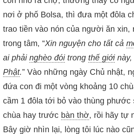
con nhỏ ra chợ, thường thấy có ngườ
nơi ở phố Bolsa, thì đưa một đôla c
trao tiền vào nón của người ăn xin, 
trong tâm, “
Xin nguyện cho tất cả
m
ai phải
nghèo đói
trong
thế giới
này, 
Phật
.
” Vào những ngày Chủ nhật, n
đứa con đi một vòng khoảng 10 chù
cầm 1 đôla tới bỏ vào thùng phước
chùa hay trước
bàn thờ
, rồi hãy tự 
Bây giờ nhìn lại, lòng tôi lúc nào cũ