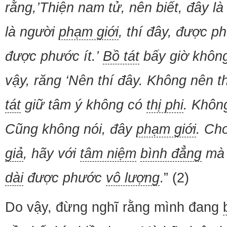
rằng,’Thiện nam tử, nên biết, đây l
là người
phạm giới
, thí đây, được p
được phước ít.’
Bồ tát
bấy giờ khôn
vậy, răng ‘Nên thí đây. Không nên t
tát
giữ tâm ý không có
thị phi
. Khôn
Cũng không nói, đây
phạm giới
. Ch
giả
, hãy với
tâm niệm
bình đẳng
mà 
dài
được phước
vô lượng
.” (2)
Do vậy, đừng nghĩ rằng mình đang