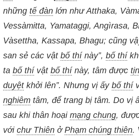
những
tế đàn
lớn như Atthaka, Vàm
Vessàmitta, Yamataggi, Angìrasa, B
Vàsettha, Kassapa, Bhagu; cũng vậy
san sẻ các vật
bố thí
này”,
bố thí
kh
ta
bố thí
vật
bố thí
này, tâm được
tị
duyệt
khởi lên”. Nhưng vị ấy
bố thí
v
nghiêm
tâm, để trang bị tâm. Do vị 
sau khi thân hoại
mạng chung
, đượ
với
chư Thiên
ở
Phạm chúng thiên
.