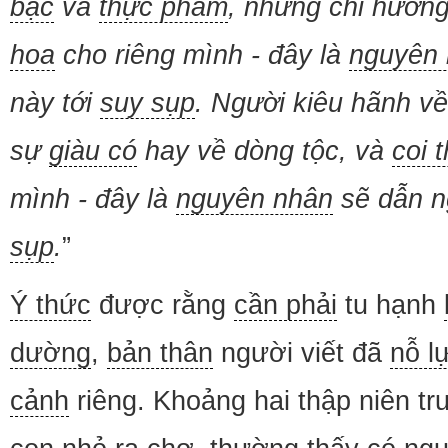
bạc
và
thực phẩm
, nhưng chỉ hưởn
hoa
cho riêng mình - đây là
nguyên
này tới
suy sụp
. Người kiêu hãnh v
sự
giàu có
hay về dòng tộc, và
coi 
mình - đây là
nguyên nhân
sẽ dẫn n
sụp
.
”
Ý thức
được rằng
cần phải
tu hạnh
dường
,
bản thân
người viết đã
nỗ l
cảnh
riêng. Khoảng hai thập niên tr