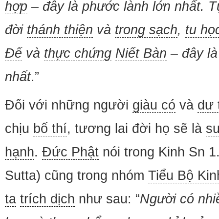
hợp
– đây là phước lành lớn nhất. 
đời
thánh thiện
và
trong sạch
,
tu họ
Đế
và
thực chứng
Niết Bàn
– đây là
nhất
.”
Đối với những người
giàu có
và
dư 
chịu
bố thí
, tương lai đời họ sẽ là
s
hạnh
.
Đức Phật
nói trong Kinh Sn 1
Sutta) cũng trong nhóm
Tiểu Bộ Kin
ta
trích dịch
như sau: “
Người có nh