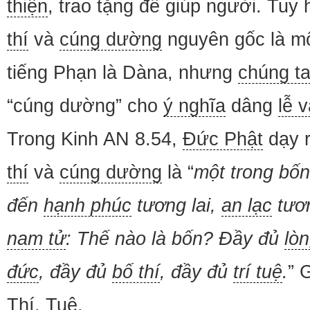
thiện
, trao tặng để giúp người. Tuy
thí
và
cúng dường
nguyên gốc là mộ
tiếng Phạn là Dàna, nhưng
chúng t
“cúng dường” cho
ý nghĩa
dâng
lễ v
Trong Kinh AN 8.54,
Đức Phật
dạy 
thí
và
cúng dường
là “
một trong bố
đến
hạnh phúc
tương lai,
an lạc
tươn
nam tử
: Thế nào là bốn? Đầy đủ
lòn
đức
, đầy đủ
bố thí
, đầy đủ
trí tuệ
.
” 
Thí, Tuệ.