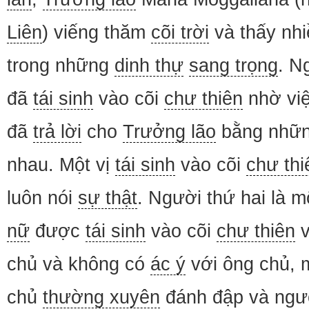
Liên
) viếng thăm
cõi trời
và thấy nhi
trong những
dinh thự
sang trọng
. N
đã
tái sinh
vào cõi
chư thiên
nhờ việ
đã
trả lời
cho
Trưởng lão
bằng nhữ
nhau. Một vị
tái sinh
vào cõi
chư thi
luôn nói
sự thật
. Người thứ hai là 
nữ
được
tái sinh
vào cõi
chư thiên
v
chủ và không có
ác ý
với ông chủ, 
chủ
thường xuyên
đánh đập và ngượ