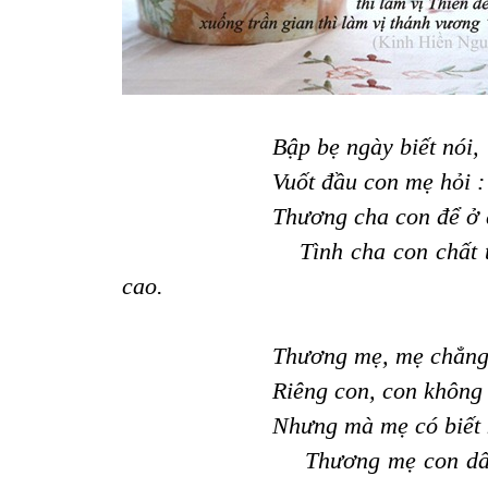
Bập
bẹ
ngày
biết
nói
,
Vuốt
đầu
con
mẹ
hỏi
:
Thương
cha
con
để
ở
Tình
cha
con
chất
cao
.
Thương
mẹ
,
mẹ
chẳn
Riêng con, con không 
Nhưng mà mẹ có biết
Thương mẹ con dấ