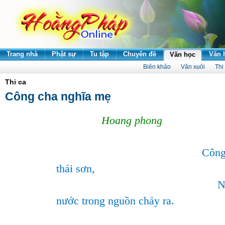
Trang nhà
Phật sự
Tu tập
Chuyên đề
Văn 
Văn học
Biên khảo
Văn xuôi
Thi
Thi ca
Công cha nghĩa mẹ
Hoang
phong
Côn
thái
sơn
,
N
nước
trong
nguồn
chảy
ra.